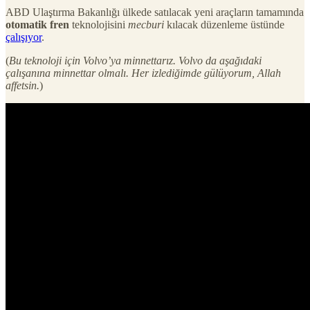
ABD Ulaştırma Bakanlığı ülkede satılacak yeni araçların tamamında
otomatik fren
teknolojisini
mecburi
kılacak düzenleme üstünde
çalışıyor
.
(
Bu teknoloji için Volvo’ya minnettarız. Volvo da aşağıdaki
çalışanına minnettar olmalı. Her izlediğimde gülüyorum, Allah
affetsin.
)