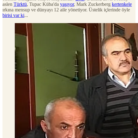
aslen
Türktü
, Tupac Küba'da
yaşıyor
, Mark Zuckerberg
kertenkele
ırkına mensup ve dünyayı 12 aile yönetiyor. Üstelik içlerinde öyle
birisi var ki
...