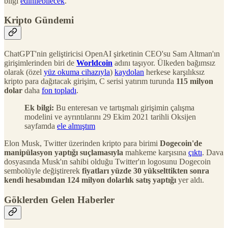
bilgi
edinilebilecek
.
Kripto Gündemi
ChatGPT'nin geliştiricisi OpenAI şirketinin CEO'su Sam Altman'ın
girişimlerinden biri de
Worldcoin
adını taşıyor. Ülkeden bağımsız
olarak (özel
yüz okuma cihazıyla
)
kaydolan
herkese karşılıksız
kripto para dağıtacak girişim, C serisi yatırım turunda
115 milyon
dolar
daha
fon topladı
.
Ek bilgi:
Bu enteresan ve tartışmalı girişimin çalışma
modelini ve ayrıntılarını 29 Ekim 2021 tarihli Oksijen
sayfamda
ele almıştım
Elon Musk, Twitter üzerinden kripto para birimi
Dogecoin'de
manipülasyon yaptığı suçlamasıyla
mahkeme karşısına
çıktı
. Dava
dosyasında Musk'ın sahibi olduğu Twitter'ın logosunu Dogecoin
sembolüyle değiştirerek
fiyatları yüzde 30 yükselttikten sonra
kendi hesabından 124 milyon dolarlık satış yaptığı
yer aldı.
Göklerden Gelen Haberler