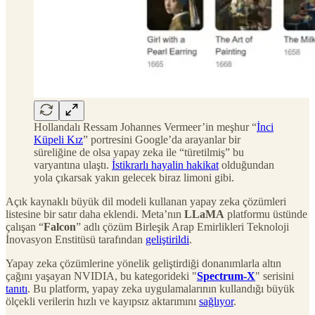
Hollandalı Ressam Johannes Vermeer’in meşhur “
İnci
Küpeli Kız
” portresini Google’da arayanlar bir
süreliğine de olsa yapay zeka ile “türetilmiş” bu
varyantına ulaştı.
İstikrarlı hayalin hakikat
olduğundan
yola çıkarsak yakın gelecek biraz limoni gibi.
Açık kaynaklı büyük dil modeli kullanan yapay zeka çözümleri
listesine bir satır daha eklendi. Meta’nın
LLaMA
platformu üstünde
çalışan “
Falcon
” adlı çözüm Birleşik Arap Emirlikleri Teknoloji
İnovasyon Enstitüsü tarafından
geliştirildi
.
Yapay zeka çözümlerine yönelik geliştirdiği donanımlarla altın
çağını yaşayan NVIDIA, bu kategorideki "
Spectrum-X
" serisini
tanıtı
. Bu platform, yapay zeka uygulamalarının kullandığı büyük
ölçekli verilerin hızlı ve kayıpsız aktarımını
sağlıyor
.