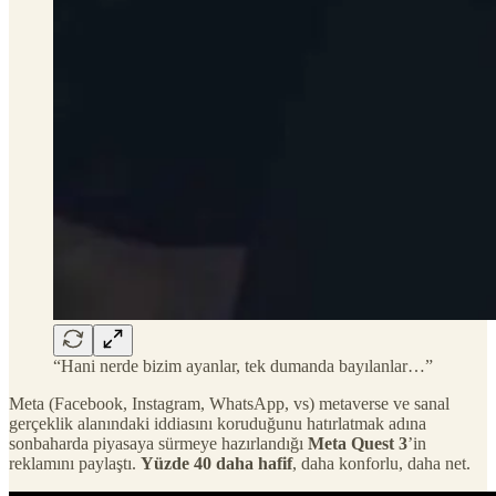
“Hani nerde bizim ayanlar, tek dumanda bayılanlar…”
Meta (Facebook, Instagram, WhatsApp, vs) metaverse ve sanal
gerçeklik alanındaki iddiasını koruduğunu hatırlatmak adına
sonbaharda piyasaya sürmeye hazırlandığı
Meta Quest 3
’in
reklamını paylaştı.
Yüzde 40 daha hafif
, daha konforlu, daha net.