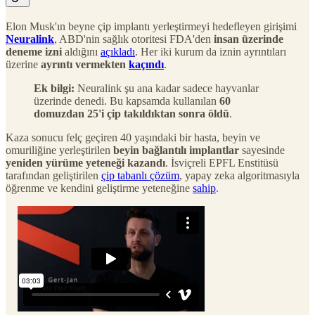
Elon Musk'ın beyne çip implantı yerleştirmeyi hedefleyen girişimi
Neuralink
, ABD'nin sağlık otoritesi FDA'den
insan üzerinde
deneme izni
aldığını
açıkladı
. Her iki kurum da iznin ayrıntıları
üzerine
ayrıntı vermekten
kaçındı
.
Ek bilgi:
Neuralink şu ana kadar sadece hayvanlar
üzerinde denedi. Bu kapsamda kullanılan
60
domuzdan 25'i çip takıldıktan sonra öldü
.
Kaza sonucu felç geçiren 40 yaşındaki bir hasta, beyin ve
omuriliğine yerleştirilen
beyin bağlantılı implantlar
sayesinde
yeniden yürüme yeteneği kazandı
. İsviçreli EPFL Enstitüsü
tarafından geliştirilen
çip tabanlı çözüm
, yapay zeka algoritmasıyla
öğrenme ve kendini geliştirme yeteneğine
sahip
.