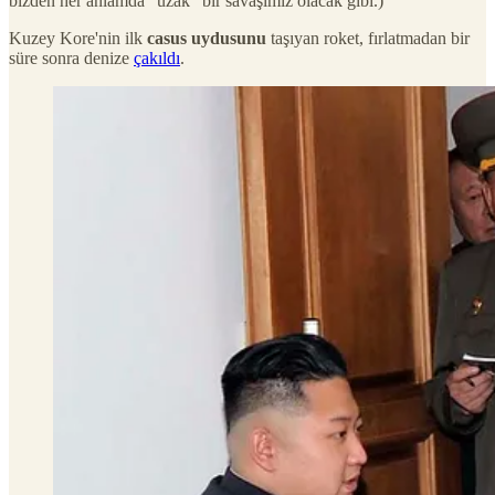
bizden her anlamda "uzak" bir savaşımız olacak gibi.)
Kuzey Kore'nin ilk
casus uydusunu
taşıyan roket, fırlatmadan bir
süre sonra denize
çakıldı
.