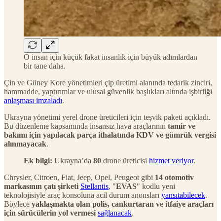
O insan için küçük fakat insanlık için büyük adımlardan
bir tane daha.
Çin ve Güney Kore yönetimleri çip üretimi alanında tedarik zinciri,
hammadde, yaptırımlar ve ulusal güvenlik başlıkları altında işbirliği
anlaşması imzaladı
.
Ukrayna yönetimi yerel drone üreticileri için teşvik paketi açıkladı.
Bu düzenleme kapsamında insansız hava araçlarının
tamir ve
bakımı için yapılacak parça ithalatında KDV ve gümrük vergisi
alınmayacak
.
Ek bilgi:
Ukrayna’da
80
drone üreticisi
hizmet veriyor
.
Chrysler, Citroen, Fiat, Jeep, Opel, Peugeot gibi
14 otomotiv
markasının çatı şirketi
Stellantis
, "
EVAS
" kodlu yeni
teknolojisiyle araç konsoluna acil durum anonsları
yansıtabilecek
.
Böylece
yaklaşmakta olan polis, cankurtaran ve itfaiye araçları
için sürücülerin yol vermesi
sağlanacak
.