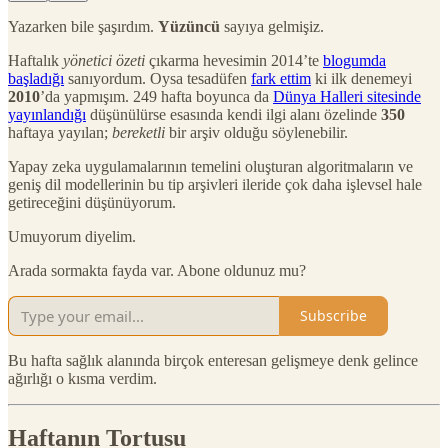
Yazarken bile şaşırdım.
Yüzüncü
sayıya gelmişiz.
Haftalık
yönetici özeti
çıkarma hevesimin 2014’te
blogumda
başladığı
sanıyordum. Oysa tesadüfen
fark ettim
ki ilk denemeyi
2010
’da yapmışım. 249 hafta boyunca da
Dünya Halleri sitesinde
yayınlandığı
düşünülürse esasında kendi ilgi alanı özelinde
350
haftaya yayılan;
bereketli
bir arşiv olduğu söylenebilir.
Yapay zeka uygulamalarının temelini oluşturan algoritmaların ve
geniş dil modellerinin bu tip arşivleri ileride çok daha işlevsel hale
getireceğini düşünüyorum.
Umuyorum diyelim.
Arada sormakta fayda var. Abone oldunuz mu?
Subscribe
Bu hafta sağlık alanında birçok enteresan gelişmeye denk gelince
ağırlığı o kısma verdim.
Haftanın Tortusu