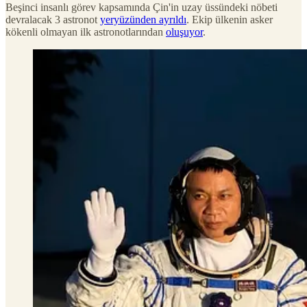
Beşinci insanlı görev kapsamında Çin'in uzay üssündeki nöbeti
devralacak 3 astronot
yeryüzünden ayrıldı
. Ekip ülkenin asker
kökenli olmayan ilk astronotlarından
oluşuyor
.