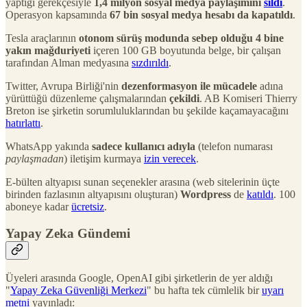
yaptığı gerekçesiyle
1,4 milyon sosyal medya paylaşımını
sildi
.
Operasyon kapsamında
67 bin sosyal medya hesabı da kapatıldı
.
Tesla araçlarının
otonom sürüş modunda sebep olduğu 4 bine
yakın mağduriyeti
içeren 100 GB boyutunda belge, bir çalışan
tarafından Alman medyasına
sızdırıldı
.
Twitter, Avrupa Birliği'nin
dezenformasyon ile mücadele
adına
yürüttüğü düzenleme çalışmalarından
çekildi
. AB Komiseri Thierry
Breton ise şirketin sorumluluklarından bu şekilde kaçamayacağını
hatırlattı
.
WhatsApp yakında
sadece kullanıcı adıyla
(telefon numarası
paylaşmadan
) iletişim kurmaya
izin verecek
.
E-bülten altyapısı sunan seçenekler arasına (web sitelerinin üçte
birinden fazlasının altyapısını oluşturan)
Wordpress
de
katıldı
. 100
aboneye kadar
ücretsiz
.
Yapay Zeka Gündemi
Üyeleri arasında Google, OpenAI gibi şirketlerin de yer aldığı
"
Yapay Zeka Güvenliği Merkezi
" bu hafta tek cümlelik bir
uyarı
metni
yayınladı: