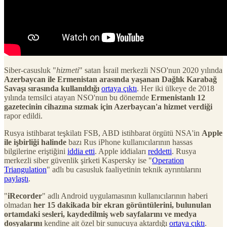
Siber-casusluk "
hizmeti
" satan İsrail merkezli NSO'nun 2020 yılında
Azerbaycan ile Ermenistan arasında yaşanan Dağlık Karabağ
Savaşı sırasında kullanıldığı
ortaya çıktı
. Her iki ülkeye de 2018
yılında temsilci atayan NSO'nun bu dönemde
Ermenistanlı 12
gazetecinin cihazına sızmak için Azerbaycan'a hizmet verdiği
rapor edildi.
Rusya istihbarat teşkilatı FSB, ABD istihbarat örgütü NSA'in
Apple
ile işbirliği halinde
bazı Rus iPhone kullanıcılarının hassas
bilgilerine eriştiğini
iddia etti
. Apple iddiaları
reddetti
. Rusya
merkezli siber güvenlik şirketi Kaspersky ise "
Operation
Triangulation
" adlı bu casusluk faaliyetinin teknik ayrıntılarını
paylaştı
.
"
iRecorder
" adlı Android uygulamasının kullanıcılarının haberi
olmadan
her 15 dakikada bir ekran görüntülerini, bulunulan
ortamdaki sesleri, kaydedilmiş web sayfalarını ve medya
dosyalarını
kendine ait özel bir sunucuya aktardığı
ortaya çıktı
.