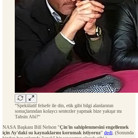
“Spekülatif felsefe ile din, etik gibi bilgi alanlarının
sonuçlarından kolaycı sentezler yapmak bize yakışır mı
Tahsin Abi?“
NASA Başkanı Bill Nelson "
Çin'in sahiplenmesini engellemek
için Ay'daki su kaynaklarını korumak istiyoruz
"
dedi
. (Sonunda