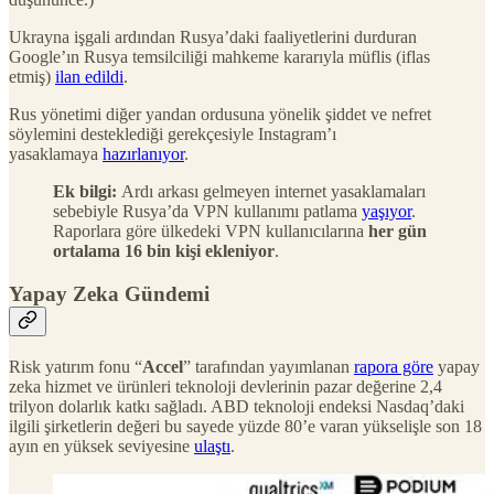
Ukrayna işgali ardından Rusya’daki faaliyetlerini durduran
Google’ın Rusya temsilciliği mahkeme kararıyla müflis (iflas
etmiş)
ilan edildi
.
Rus yönetimi diğer yandan ordusuna yönelik şiddet ve nefret
söylemini desteklediği gerekçesiyle Instagram’ı
yasaklamaya
hazırlanıyor
.
Ek bilgi:
Ardı arkası gelmeyen internet yasaklamaları
sebebiyle Rusya’da VPN kullanımı patlama
yaşıyor
.
Raporlara göre ülkedeki VPN kullanıcılarına
her gün
ortalama 16 bin kişi ekleniyor
.
Yapay Zeka Gündemi
Risk yatırım fonu “
Accel
” tarafından yayımlanan
rapora göre
yapay
zeka hizmet ve ürünleri teknoloji devlerinin pazar değerine 2,4
trilyon dolarlık katkı sağladı. ABD teknoloji endeksi Nasdaq’daki
ilgili şirketlerin değeri bu sayede yüzde 80’e varan yükselişle son 18
ayın en yüksek seviyesine
ulaştı
.