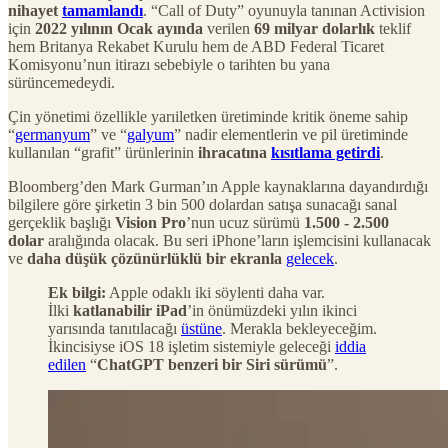
nihayet
tamamlandı
. “Call of Duty” oyunuyla tanınan Activision
için
2022 yılının Ocak ayında
verilen
69 milyar dolarlık
teklif
hem Britanya Rekabet Kurulu hem de ABD Federal Ticaret
Komisyonu’nun itirazı sebebiyle o tarihten bu yana
sürüncemedeydi.
Çin yönetimi özellikle yarıiletken üretiminde kritik öneme sahip
“
germanyum
” ve “
galyum
” nadir elementlerin ve pil üretiminde
kullanılan “grafit” ürünlerinin
ihracatına
kısıtlama getirdi
.
Bloomberg’den Mark Gurman’ın Apple kaynaklarına dayandırdığı
bilgilere göre şirketin 3 bin 500 dolardan satışa sunacağı sanal
gerçeklik başlığı
Vision Pro
’nun ucuz sürümü
1.500 - 2.500
dolar
aralığında olacak. Bu seri iPhone’ların işlemcisini kullanacak
ve
daha düşük çözünürlüklü bir ekranla
gelecek
.
Ek bilgi:
Apple odaklı iki söylenti daha var.
İlki
katlanabilir iPad
’in önümüzdeki yılın ikinci
yarısında tanıtılacağı
üstüne
. Merakla bekleyeceğim.
İkincisiyse iOS 18 işletim sistemiyle geleceği
iddia
edilen
“
ChatGPT benzeri bir Siri sürümü
”.