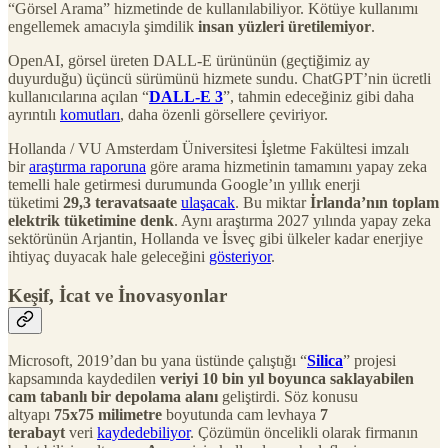
“Görsel Arama” hizmetinde de kullanılabiliyor. Kötüye kullanımı
engellemek amacıyla şimdilik
insan yüzleri üretilemiyor
.
OpenAI, görsel üreten DALL-E ürününün (geçtiğimiz ay
duyurduğu) üçüncü sürümünü hizmete sundu. ChatGPT’nin ücretli
kullanıcılarına açılan “
DALL-E 3
”, tahmin edeceğiniz gibi daha
ayrıntılı
komutları
, daha özenli görsellere çeviriyor.
Hollanda / VU Amsterdam Üniversitesi İşletme Fakültesi imzalı
bir
araştırma raporuna
göre arama hizmetinin tamamını yapay zeka
temelli hale getirmesi durumunda Google’ın yıllık enerji
tüketimi
29,3 teravatsaate
ulaşacak
. Bu miktar
İrlanda’nın toplam
elektrik tüketimine denk
. Aynı araştırma 2027 yılında yapay zeka
sektörünün Arjantin, Hollanda ve İsveç gibi ülkeler kadar enerjiye
ihtiyaç duyacak hale geleceğini
gösteriyor
.
Keşif, İcat ve İnovasyonlar
Microsoft, 2019’dan bu yana üstünde çalıştığı “
Silica
” projesi
kapsamında kaydedilen
veriyi 10 bin yıl boyunca saklayabilen
cam tabanlı bir depolama alanı
geliştirdi. Söz konusu
altyapı
75x75 milimetre
boyutunda cam levhaya
7
terabayt
veri
kaydedebiliyor
. Çözümün öncelikli olarak firmanın