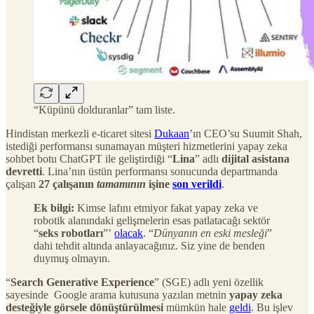
“Küpünü dolduranlar” tam liste.
Hindistan merkezli e-ticaret sitesi
Dukaan
’ın CEO’su Suumit Shah,
istediği performansı sunamayan müşteri hizmetlerini yapay zeka
sohbet botu ChatGPT ile geliştirdiği “
Lina
” adlı
dijital asistana
devretti
. Lina’nın üstün performansı sonucunda departmanda
çalışan
27 çalışanın
tamamının
işine
son verildi
.
Ek bilgi:
Kimse lafını etmiyor fakat yapay zeka ve
robotik alanındaki gelişmelerin esas patlatacağı sektör
“
seks robotları
”’
olacak
. “
Dünyanın en eski mesleği
”
dahi tehdit altında anlayacağınız. Siz yine de benden
duymuş olmayın.
“
Search Generative Experience
” (SGE) adlı yeni özellik
sayesinde Google arama kutusuna yazılan metnin
yapay zeka
desteğiyle görsele dönüştürülmesi
mümkün hale
geldi
. Bu işlev