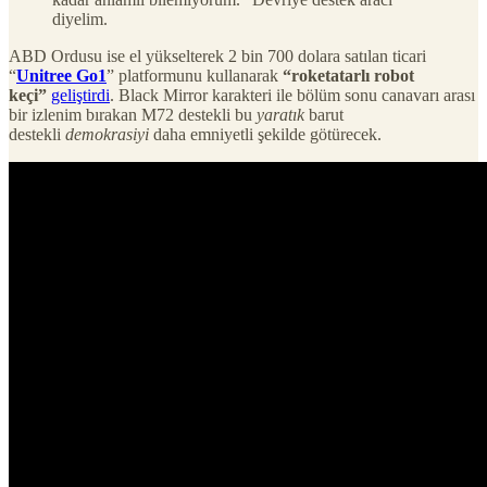
diyelim.
ABD Ordusu ise el yükselterek 2 bin 700 dolara satılan ticari
“
Unitree Go1
” platformunu kullanarak
“roketatarlı robot
keçi”
geliştirdi
. Black Mirror karakteri ile bölüm sonu canavarı arası
bir izlenim bırakan M72 destekli bu
yaratık
barut
destekli
demokrasiyi
daha emniyetli şekilde götürecek.