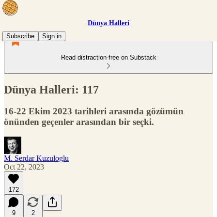
Dünya Halleri
Subscribe
Sign in
Read distraction-free on Substack
Dünya Halleri: 117
16-22 Ekim 2023 tarihleri arasında gözümün
önünden geçenler arasından bir seçki.
M. Serdar Kuzuloglu
Oct 22, 2023
172
9
2