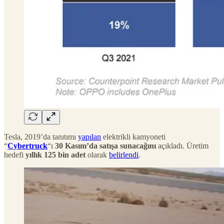
Tesla, 2019’da tanıtımı
yapılan
elektrikli kamyoneti
“
Cybertruck
“ı
30 Kasım’da satışa sunacağını
açıkladı. Üretim
hedefi
yıllık 125 bin adet
olarak
belirlendi
.