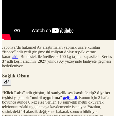
Japonya’da hükümet Ay araştırmaları yapmak üzere kurulan
“ispace” adlı yerli girişime
80 milyon dolar teşvik
verme
kararı
aldı
. Bu destek ile üretilecek 100 kg taşıma kapasiteli “
Series
3
” adlı keşif aracının
2027
yılında Ay yüzeyinde faaliyete geçmesi
hedefleniyor.
Sağlık Olsun
“
Klick Labs
” adlı girişim,
10 saniyelik ses kaydı ile tip2 diyabet
teşhisi
yapan bir “
mobil uygulama
”
geliştirdi
. Bunun için 2 hafta
boyunca günde 6 kez size verilen 10 saniyelik metni okuyarak
telefonunuzdaki uygulamaya kaydetmeniz isteniyor. Yazılım,
sesinizdeki 14 akustik değişkene bakarak sonucu bildiriyor.