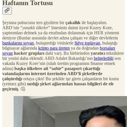
Haftanın Tortusu
Şeytana pabucunu ters giydiren bir
çakallık
ile başlayalım.
ABD’nin “
yasaklı ülkeler
” listesinin daimi üyesi Kuzey Kore,
yaptırımları delmek ya da etrafından dolanmak için HER yöntemi
deniyor (Bunlar arasında devlet adına çalışan ve diğer devletlerin
bankalarını soyan
, bulaştırdığı virüslerle
fidye toplayan,
bulaştığı
bilgisayar ağlarında
kripto para üreten
ya da doğrudan
borsaları
soyan
hacker grupları
dahi var). Bu birbirinden
yaratıcı
tekniklere
bir yenisi daha eklendi: ABD Adalet Bakanlığı’nın
belgelediği
son
vakada Kuzey Kore’nin (silah üretim programını finanse etmek
adına)
başka ülkelere ait “
sahte
” pasaport çıkarttığı
vatandaşlarını internet üzerinden ABD’li şirketlerde
çalıştırdığı
ortaya çıktı! Bu şekilde işe giren çalışanların bir kısmı
(yetmez gibi)
sızdığı şirket ağlarından hassas bilgileri de ele
geçirmiş
. 🤔