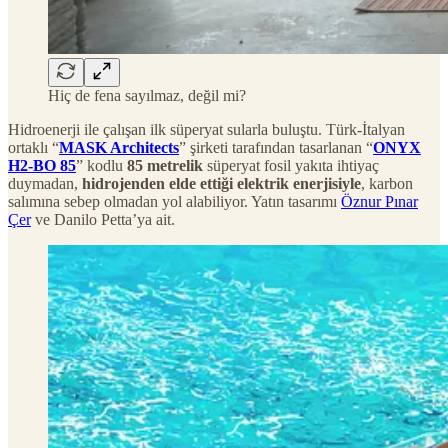
Hiç de fena sayılmaz, değil mi?
Hidroenerji ile çalışan ilk süperyat sularla buluştu. Türk-İtalyan
ortaklı “
MASK Architects
” şirketi tarafından tasarlanan “
ONYX
H2-BO 85
” kodlu
85 metrelik
süperyat fosil yakıta ihtiyaç
duymadan,
hidrojenden elde ettiği elektrik enerjisiyle
, karbon
salımına sebep olmadan yol alabiliyor. Yatın tasarımı
Öznur Pınar
Çer
ve Danilo Petta’ya ait.