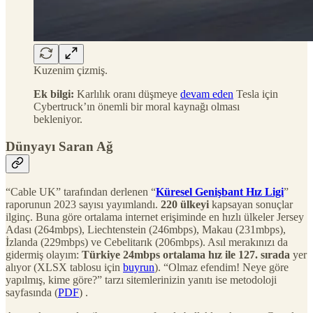
Kuzenim çizmiş.
Ek bilgi:
Karlılık oranı düşmeye
devam eden
Tesla için
Cybertruck’ın önemli bir moral kaynağı olması
bekleniyor.
Dünyayı Saran Ağ
“Cable UK” tarafından derlenen “
Küresel Genişbant Hız Ligi
”
raporunun 2023 sayısı yayımlandı.
220 ülkeyi
kapsayan sonuçlar
ilginç. Buna göre ortalama internet erişiminde en hızlı ülkeler Jersey
Adası (264mbps), Liechtenstein (246mbps), Makau (231mbps),
İzlanda (229mbps) ve Cebelitarık (206mbps). Asıl merakınızı da
gidermiş olayım:
Türkiye 24mbps ortalama hız ile 127. sırada
yer
alıyor (XLSX tablosu için
buyrun
). “Olmaz efendim! Neye göre
yapılmış, kime göre?” tarzı sitemlerinizin yanıtı ise metodoloji
sayfasında (
PDF
) .