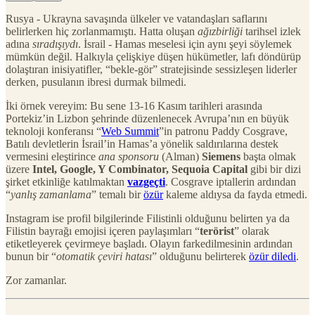
Rusya - Ukrayna savaşında ülkeler ve vatandaşları saflarını
belirlerken hiç zorlanmamıştı. Hatta oluşan
ağızbirliği
tarihsel izlek
adına
sıradışıydı
. İsrail - Hamas meselesi için aynı şeyi söylemek
mümkün değil. Halkıyla çelişkiye düşen hükümetler, lafı döndürüp
dolaştıran inisiyatifler, “bekle-gör” stratejisinde sessizleşen liderler
derken, pusulanın ibresi durmak bilmedi.
İki örnek vereyim: Bu sene 13-16 Kasım tarihleri arasında
Portekiz’in Lizbon şehrinde düzenlenecek Avrupa’nın en büyük
teknoloji konferansı “
Web Summit
”in patronu Paddy Cosgrave,
Batılı devletlerin İsrail’in Hamas’a yönelik saldırılarına destek
vermesini eleştirince
ana sponsoru
(Alman)
Siemens
başta olmak
üzere
Intel, Google, Y Combinator, Sequoia Capital
gibi bir dizi
şirket etkinliğe katılmaktan
vazgeçti
. Cosgrave iptallerin ardından
“
yanlış zamanlama
” temalı bir
özür
kaleme aldıysa da fayda etmedi.
Instagram ise profil bilgilerinde Filistinli olduğunu belirten ya da
Filistin bayrağı emojisi içeren paylaşımları “
terörist
” olarak
etiketleyerek çevirmeye başladı. Olayın farkedilmesinin ardından
bunun bir “
otomatik çeviri hatası
” olduğunu belirterek
özür diledi
.
Zor zamanlar.