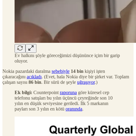
Ev halkını şöyle göreceğimizi düşününce içim bir garip
oluyor.
Nokia pazardaki daralma
sebebiyle
14 bin
kişiyi işten
çıkaracağını
açıkladı
. (Evet, hala Nokia diye bir şirket var. Toplam
çalışan sayısı
86 bin
. Bir sürü de şeyle
uğraşıyor
.)
Ek bilgi:
Counterpoint
raporuna
göre küresel cep
telefonu satışları bu yılın üçüncü çeyreğinde son 10
yılın en düşük seviyesine geriledi. İlk 5 markanın
payları son 3 yılın en kötü
oranında
.