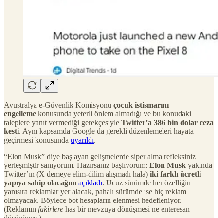
Avustralya e-Güvenlik Komisyonu
çocuk istismarını
engelleme
konusunda yeterli önlem almadığı ve bu konudaki
taleplere yanıt vermediği gerekçesiyle
Twitter’a 386 bin dolar ceza
kesti
. Aynı kapsamda Google da gerekli düzenlemeleri hayata
geçirmesi konusunda
uyarıldı
.
“Elon Musk” diye başlayan gelişmelerde siper alma refleksiniz
yerleşmiştir sanıyorum. Hazırsanız başlıyorum:
Elon Musk
yakında
Twitter’ın (X demeye elim-dilim alışmadı hala)
iki farklı ücretli
yapıya sahip olacağını
açıkladı
. Ucuz sürümde her özelliğin
yanısıra reklamlar yer alacak, pahalı sürümde ise hiç reklam
olmayacak. Böylece bot hesapların elenmesi hedefleniyor.
(Reklamın
fakirlere
has bir mevzuya dönüşmesi ne enteresan
düşününce.)