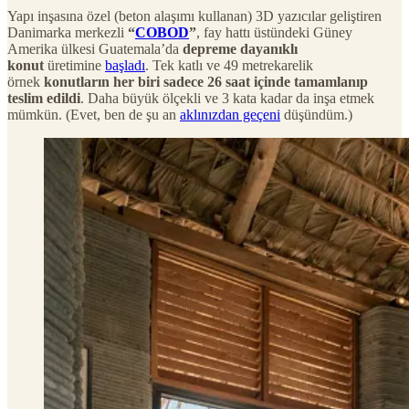
Yapı inşasına özel (beton alaşımı kullanan) 3D yazıcılar geliştiren
Danimarka merkezli
“
COBOD
”
, fay hattı üstündeki Güney
Amerika ülkesi Guatemala’da
depreme dayanıklı
konut
üretimine
başladı
. Tek katlı ve 49 metrekarelik
örnek
konutların her biri sadece 26 saat içinde tamamlanıp
teslim edildi
. Daha büyük ölçekli ve 3 kata kadar da inşa etmek
mümkün. (Evet, ben de şu an
aklınızdan geçeni
düşündüm.)