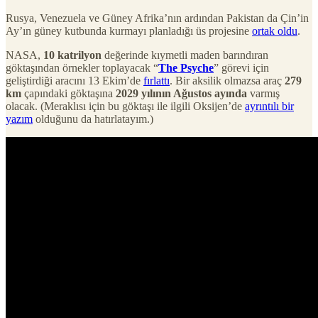
Rusya, Venezuela ve Güney Afrika’nın ardından Pakistan da Çin’in
Ay’ın güney kutbunda kurmayı planladığı üs projesine
ortak oldu
.
NASA,
10 katrilyon
değerinde kıymetli maden barındıran
göktaşından örnekler toplayacak “
The Psyche
” görevi için
geliştirdiği aracını 13 Ekim’de
fırlattı
. Bir aksilik olmazsa araç
279
km
çapındaki göktaşına
2029 yılının Ağustos ayında
varmış
olacak. (Meraklısı için bu göktaşı ile ilgili Oksijen’de
ayrıntılı bir
yazım
olduğunu da hatırlatayım.)