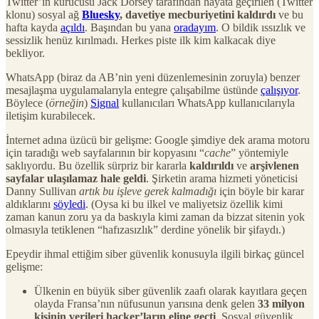
Twitter’ın kurucusu Jack Dorsey tarafından hayata geçirilen (Twitter
klonu) sosyal ağ
Bluesky
, davetiye mecburiyetini kaldırdı
ve bu
hafta kayda
açıldı
. Başından bu yana
oradayım
. O bildik ıssızlık ve
sessizlik henüz kırılmadı. Herkes piste ilk kim kalkacak diye
bekliyor.
WhatsApp (biraz da AB’nin yeni düzenlemesinin zoruyla) benzer
mesajlaşma uygulamalarıyla entegre çalışabilme üstünde
çalışıyor
.
Böylece (
örneğin
)
Signal
kullanıcıları WhatsApp kullanıcılarıyla
iletişim kurabilecek.
İnternet adına üzücü bir gelişme: Google şimdiye dek arama motoru
için taradığı web sayfalarının bir kopyasını “
cache
” yöntemiyle
saklıyordu. Bu özellik sürpriz bir kararla
kaldırıldı
ve
arşivlenen
sayfalar ulaşılamaz hale geldi
. Şirketin arama hizmeti yöneticisi
Danny Sullivan
artık bu işleve gerek kalmadığı
için böyle bir karar
aldıklarını
söyledi
. (Oysa ki bu ilkel ve maliyetsiz özellik kimi
zaman kanun zoru ya da baskıyla kimi zaman da bizzat sitenin yok
olmasıyla tetiklenen “hafızasızlık” derdine yönelik bir şifaydı.)
Epeydir ihmal ettiğim siber güvenlik konusuyla ilgili birkaç güncel
gelişme:
Ülkenin en büyük siber güvenlik zaafı olarak kayıtlara geçen
olayda Fransa’nın nüfusunun yarısına denk gelen
33 milyon
kişinin verileri hacker’ların eline geçti
. Sosyal güvenlik