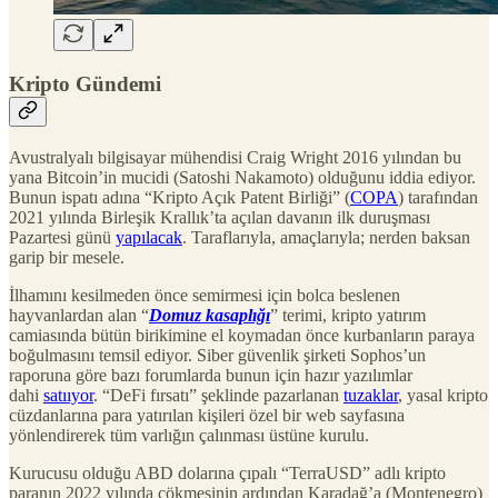
Kripto Gündemi
Avustralyalı bilgisayar mühendisi Craig Wright 2016 yılından bu
yana Bitcoin’in mucidi (Satoshi Nakamoto) olduğunu iddia ediyor.
Bunun ispatı adına “Kripto Açık Patent Birliği” (
COPA
) tarafından
2021 yılında Birleşik Krallık’ta açılan davanın ilk duruşması
Pazartesi günü
yapılacak
. Taraflarıyla, amaçlarıyla; nerden baksan
garip bir mesele.
İlhamını kesilmeden önce semirmesi için bolca beslenen
hayvanlardan alan “
Domuz kasaplığı
” terimi, kripto yatırım
camiasında bütün birikimine el koymadan önce kurbanların paraya
boğulmasını temsil ediyor. Siber güvenlik şirketi Sophos’un
raporuna göre bazı forumlarda bunun için hazır yazılımlar
dahi
satııyor
. “DeFi fırsatı” şeklinde pazarlanan
tuzaklar
, yasal kripto
cüzdanlarına para yatırılan kişileri özel bir web sayfasına
yönlendirerek tüm varlığın çalınması üstüne kurulu.
Kurucusu olduğu ABD dolarına çıpalı “TerraUSD” adlı kripto
paranın 2022 yılında çökmesinin ardından Karadağ’a (Montenegro)