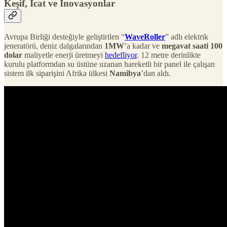
Keşif, İcat ve İnovasyonlar
Avrupa Birliği desteğiyle geliştirilen “
WaveRoller
” adlı elektrik
jeneratörü, deniz dalgalarından
1MW
’a kadar ve
megavat saati 100
dolar
maliyetle enerji üretmeyi
hedefliyor
. 12 metre derinlikte
kurulu platformdan su üstüne uzanan hareketli bir panel ile çalışan
sistem ilk siparişini Afrika ülkesi
Namibya
’dan aldı.