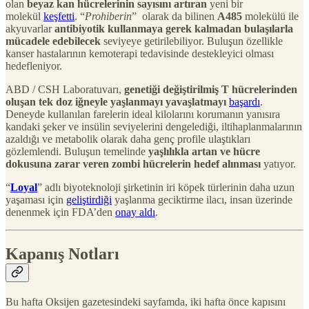
olan
beyaz kan hücrelerinin sayısını artıran
yeni bir
molekül
keşfetti
. “
Prohiberin
” olarak da bilinen
A485
molekülü ile
akyuvarlar
antibiyotik kullanmaya gerek kalmadan bulaşılarla
mücadele edebilecek
seviyeye getirilebiliyor. Buluşun özellikle
kanser hastalarının kemoterapi tedavisinde destekleyici olması
hedefleniyor.
ABD / CSH Laboratuvarı,
genetiği değiştirilmiş T hücrelerinden
oluşan tek doz iğneyle yaşlanmayı yavaşlatmayı
başardı
.
Deneyde kullanılan farelerin ideal kilolarını korumanın yanısıra
kandaki şeker ve insülin seviyelerini dengelediği, iltihaplanmalarının
azaldığı ve metabolik olarak daha genç profile ulaştıkları
gözlemlendi. Buluşun temelinde
yaşlılıkla artan ve hücre
dokusuna zarar veren zombi hücrelerin hedef alınması
yatıyor.
“
Loyal
” adlı biyoteknoloji şirketinin iri köpek türlerinin daha uzun
yaşaması için
geliştirdiği
yaşlanma geciktirme ilacı, insan üzerinde
denenmek için FDA’den
onay aldı
.
Kapanış Notları
Bu hafta Oksijen gazetesindeki sayfamda, iki hafta önce kapısını