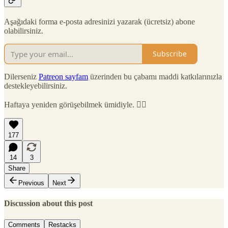
Aşağıdaki forma e-posta adresinizi yazarak (ücretsiz) abone
olabilirsiniz.
Subscribe
Dilerseniz
Patreon sayfam
üzerinden bu çabamı maddi katkılarınızla
destekleyebilirsiniz.
Haftaya yeniden görüşebilmek ümidiyle. 🙋‍♂️
177
14
3
Share
Previous
Next
Discussion about this post
Comments
Restacks