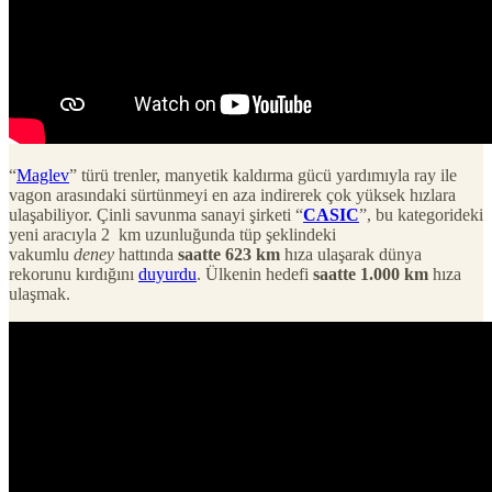
“
Maglev
” türü trenler, manyetik kaldırma gücü yardımıyla ray ile
vagon arasındaki sürtünmeyi en aza indirerek çok yüksek hızlara
ulaşabiliyor. Çinli savunma sanayi şirketi “
CASIC
”, bu kategorideki
yeni aracıyla 2 km uzunluğunda tüp şeklindeki
vakumlu
deney
hattında
saatte 623 km
hıza ulaşarak dünya
rekorunu kırdığını
duyurdu
. Ülkenin hedefi
saatte 1.000 km
hıza
ulaşmak.