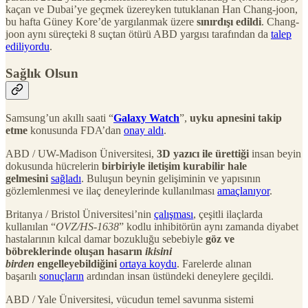
kaçan ve Dubai’ye geçmek üzereyken tutuklanan Han Chang-joon,
bu hafta Güney Kore’de yargılanmak üzere
sınırdışı edildi
. Chang-
joon aynı süreçteki 8 suçtan ötürü ABD yargısı tarafından da
talep
ediliyordu
.
Sağlık Olsun
Samsung’un akıllı saati “
Galaxy Watch
”,
uyku apnesini takip
etme
konusunda FDA’dan
onay aldı
.
ABD / UW-Madison Üniversitesi,
3D yazıcı ile ürettiği
insan beyin
dokusunda hücrelerin
birbiriyle iletişim kurabilir hale
gelmesini
sağladı
. Buluşun beynin gelişiminin ve yapısının
gözlemlenmesi ve ilaç deneylerinde kullanılması
amaçlanıyor
.
Britanya / Bristol Üniversitesi’nin
çalışması
, çeşitli ilaçlarda
kullanılan “
OVZ/HS-1638
” kodlu inhibitörün aynı zamanda diyabet
hastalarının kılcal damar bozukluğu sebebiyle
göz ve
böbreklerinde oluşan hasarın
ikisini
birden
engelleyebildiğini
ortaya koydu
. Farelerde alınan
başarılı
sonuçların
ardından insan üstündeki deneylere geçildi.
ABD / Yale Üniversitesi, vücudun temel savunma sistemi