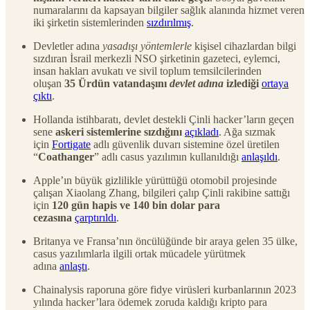
numaralarını da kapsayan bilgiler sağlık alanında hizmet veren
iki şirketin sistemlerinden
sızdırılmış
.
Devletler adına
yasadışı yöntemlerle
kişisel cihazlardan bilgi
sızdıran İsrail merkezli NSO şirketinin gazeteci, eylemci,
insan hakları avukatı ve sivil toplum temsilcilerinden
oluşan
35 Ürdün vatandaşını
devlet adına
izlediği
ortaya
çıktı
.
Hollanda istihbaratı, devlet destekli Çinli hacker’ların geçen
sene
askeri sistemlerine sızdığını
açıkladı
. Ağa sızmak
için
Fortigate
adlı güvenlik duvarı sistemine özel üretilen
“
Coathanger
” adlı casus yazılımın kullanıldığı
anlaşıldı
.
Apple’ın büyük gizlilikle yürüttüğü otomobil projesinde
çalışan Xiaolang Zhang, bilgileri çalıp Çinli rakibine sattığı
için
120 gün hapis ve 140 bin dolar para
cezasına
çarptırıldı
.
Britanya ve Fransa’nın öncülüğünde bir araya gelen 35 ülke,
casus yazılımlarla ilgili ortak mücadele yürütmek
adına
anlaştı
.
Chainalysis raporuna göre fidye virüsleri kurbanlarının 2023
yılında hacker’lara ödemek zoruda kaldığı kripto para