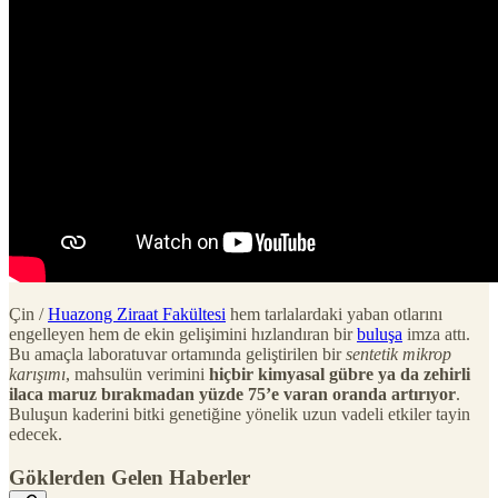
Çin /
Huazong Ziraat Fakültesi
hem tarlalardaki yaban otlarını
engelleyen hem de ekin gelişimini hızlandıran bir
buluşa
imza attı.
Bu amaçla laboratuvar ortamında geliştirilen bir
sentetik mikrop
karışımı
, mahsulün verimini
hiçbir kimyasal gübre ya da zehirli
ilaca maruz bırakmadan yüzde 75’e varan oranda artırıyor
.
Buluşun kaderini bitki genetiğine yönelik uzun vadeli etkiler tayin
edecek.
Göklerden Gelen Haberler