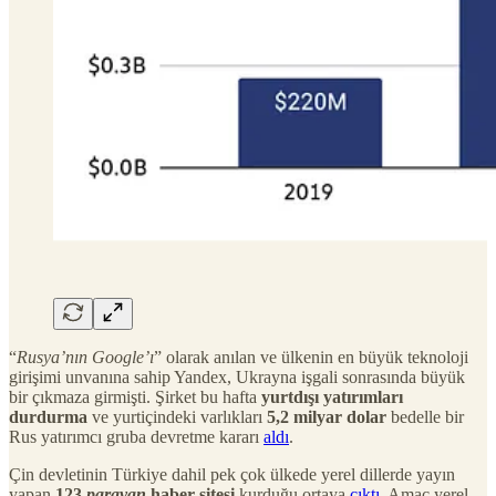
“
Rusya’nın Google’ı
” olarak anılan ve ülkenin en büyük teknoloji
girişimi unvanına sahip Yandex, Ukrayna işgali sonrasında büyük
bir çıkmaza girmişti. Şirket bu hafta
yurtdışı yatırımları
durdurma
ve yurtiçindeki varlıkları
5,2 milyar dolar
bedelle bir
Rus yatırımcı gruba devretme kararı
aldı
.
Çin devletinin Türkiye dahil pek çok ülkede yerel dillerde yayın
yapan
123
paravan
haber sitesi
kurduğu ortaya
çıktı
. Amaç yerel