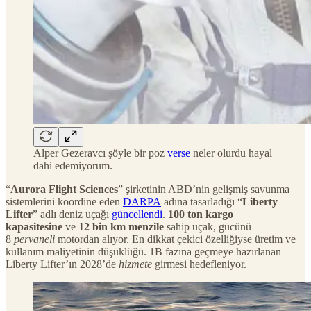
Alper Gezeravcı şöyle bir poz
verse
neler olurdu hayal
dahi edemiyorum.
“
Aurora Flight Sciences
” şirketinin ABD’nin gelişmiş savunma
sistemlerini koordine eden
DARPA
adına tasarladığı “
Liberty
Lifter
” adlı deniz uçağı
güncellendi
.
100 ton kargo
kapasitesine
ve
12 bin km menzile
sahip uçak, gücünü
8
pervaneli
motordan alıyor. En dikkat çekici özelliğiyse üretim ve
kullanım maliyetinin düşüklüğü. 1B fazına geçmeye hazırlanan
Liberty Lifter’ın 2028’de
hizmete
girmesi hedefleniyor.