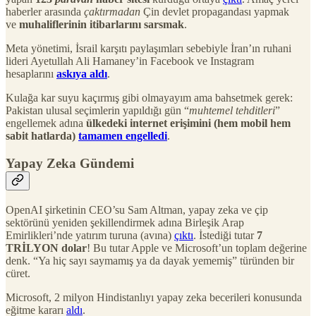
haberler arasında
çaktırmadan
Çin devlet propagandası yapmak
ve
muhaliflerinin itibarlarını sarsmak
.
Meta yönetimi, İsrail karşıtı paylaşımları sebebiyle İran’ın ruhani
lideri Ayetullah Ali Hamaney’in Facebook ve Instagram
hesaplarını
askıya aldı
.
Kulağa kar suyu kaçırmış gibi olmayayım ama bahsetmek gerek:
Pakistan ulusal seçimlerin yapıldığı gün “
muhtemel tehditleri
”
engellemek adına
ülkedeki internet erişimini (hem mobil hem
sabit hatlarda)
tamamen engelledi
.
Yapay Zeka Gündemi
OpenAI şirketinin CEO’su Sam Altman, yapay zeka ve çip
sektörünü yeniden şekillendirmek adına Birleşik Arap
Emirlikleri’nde yatırım turuna (avına)
çıktı
. İstediği tutar
7
TRİLYON dolar
! Bu tutar Apple ve Microsoft’un toplam değerine
denk. “Ya hiç sayı saymamış ya da dayak yememiş” türünden bir
cüret.
Microsoft, 2 milyon Hindistanlıyı yapay zeka becerileri konusunda
eğitme kararı
aldı
.