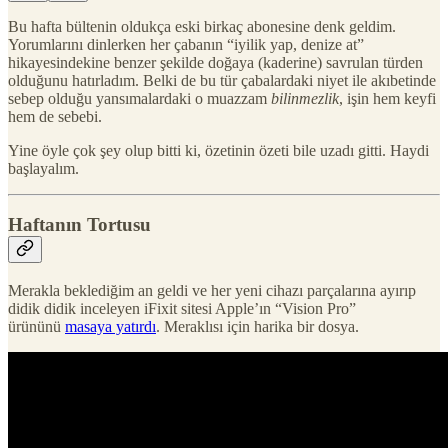
Bu hafta bültenin oldukça eski birkaç abonesine denk geldim.
Yorumlarını dinlerken her çabanın “iyilik yap, denize at”
hikayesindekine benzer şekilde doğaya (kaderine) savrulan türden
olduğunu hatırladım. Belki de bu tür çabalardaki niyet ile akıbetinde
sebep olduğu yansımalardaki o muazzam
bilinmezlik
, işin hem keyfi
hem de sebebi.
Yine öyle çok şey olup bitti ki, özetinin özeti bile uzadı gitti. Haydi
başlayalım.
Haftanın Tortusu
Merakla beklediğim an geldi ve her yeni cihazı parçalarına ayırıp
didik didik inceleyen iFixit sitesi Apple’ın “Vision Pro”
ürününü
masaya yatırdı
. Meraklısı için harika bir dosya.