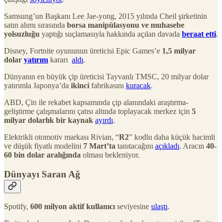
Samsung’un Başkanı Lee Jae-yong, 2015 yılında Cheil şirketinin
satın alımı sırasında
borsa manipülasyonu ve muhasebe
yolsuzluğu
yaptığı suçlamasıyla hakkında açılan davada
beraat etti
.
Disney, Fortnite oyununun üreticisi Epic Games’e
1,5 milyar
dolar
yatırım
kararı
aldı
.
Dünyanın en büyük çip üreticisi Tayvanlı TMSC, 20 milyar dolar
yatırımla Japonya’da
ikinci
fabrikasını
kuracak
.
ABD, Çin ile rekabet kapsamında çip alanındaki araştırma-
geliştirme çalışmalarını çatısı altında toplayacak merkez için
5
milyar dolarlık bir kaynak
ayırdı
.
Elektrikli otomotiv markası Rivian, “
R2
” kodlu daha küçük hacimli
ve düşük fiyatlı modelini
7 Mart’ta
tanıtacağını
açıkladı
. Aracın
40-
60 bin dolar aralığında
olması bekleniyor.
Dünyayı Saran Ağ
Spotify,
600 milyon aktif kullanıcı
seviyesine
ulaştı
.