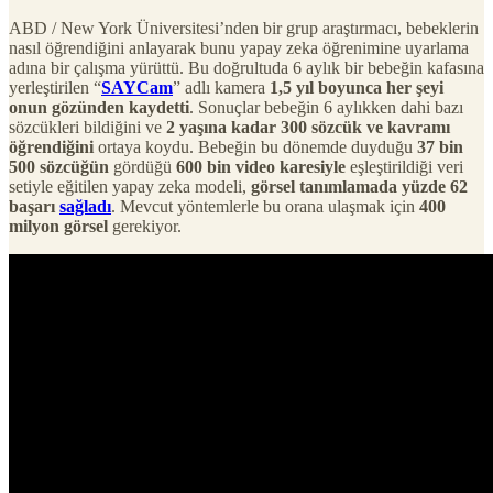
ABD / New York Üniversitesi’nden bir grup araştırmacı, bebeklerin
nasıl öğrendiğini anlayarak bunu yapay zeka öğrenimine uyarlama
adına bir çalışma yürüttü. Bu doğrultuda 6 aylık bir bebeğin kafasına
yerleştirilen “
SAYCam
” adlı kamera
1,5 yıl boyunca her şeyi
onun gözünden kaydetti
. Sonuçlar bebeğin 6 aylıkken dahi bazı
sözcükleri bildiğini ve
2 yaşına kadar 300 sözcük ve kavramı
öğrendiğini
ortaya koydu. Bebeğin bu dönemde duyduğu
37 bin
500 sözcüğün
gördüğü
600 bin video karesiyle
eşleştirildiği veri
setiyle eğitilen yapay zeka modeli,
görsel tanımlamada yüzde 62
başarı
sağladı
. Mevcut yöntemlerle bu orana ulaşmak için
400
milyon görsel
gerekiyor.