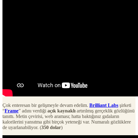
Çok enteresan bir gelişmeyle devam edelim.
Brilliant Labs
şirketi
“
Frame
” adını verdiği
açık kaynaklı
artırılmış gerçeklik gözlüğünü
tanıttı. Metin çevirisi, web araması; hatta baktığınız gıdaların
kalorilerini yansıtma gibi birçok yeteneği var. Numaralı gözlüklere
de uyarlanabiliyor. (
350 dolar
)