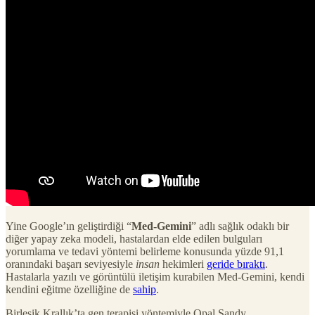
Yine Google’ın geliştirdiği “
Med-Gemini
” adlı sağlık odaklı bir
diğer yapay zeka modeli, hastalardan elde edilen bulguları
yorumlama ve tedavi yöntemi belirleme konusunda yüzde 91,1
oranındaki başarı seviyesiyle
insan
hekimleri
geride bıraktı
.
Hastalarla yazılı ve görüntülü iletişim kurabilen Med-Gemini, kendi
kendini eğitme özelliğine de
sahip
.
Birleşik Krallık’ta gen terapisi yöntemiyle Opal Sandy