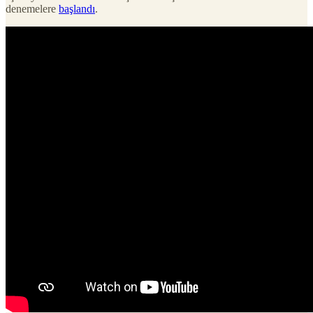
denemelere
başlandı
.