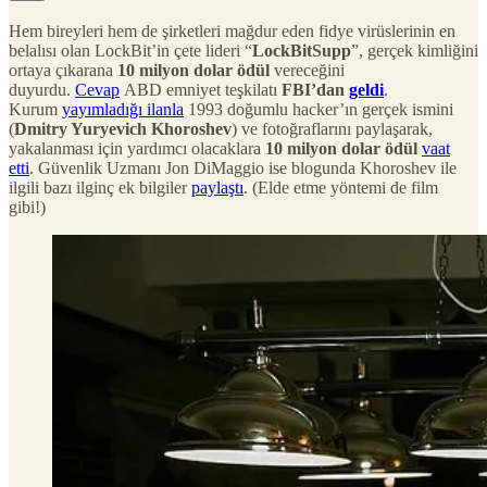
Hem bireyleri hem de şirketleri mağdur eden fidye virüslerinin en
belalısı olan LockBit’in çete lideri “
LockBitSupp
”, gerçek kimliğini
ortaya çıkarana
10 milyon dolar ödül
vereceğini
duyurdu.
Cevap
ABD emniyet teşkilatı
FBI’dan
geldi
.
Kurum
yayımladığı ilanla
1993 doğumlu hacker’ın gerçek ismini
(
Dmitry Yuryevich Khoroshev
) ve fotoğraflarını paylaşarak,
yakalanması için yardımcı olacaklara
10 milyon dolar ödül
vaat
etti
. Güvenlik Uzmanı Jon DiMaggio ise blogunda Khoroshev ile
ilgili bazı ilginç ek bilgiler
paylaştı
. (Elde etme yöntemi de film
gibi!)