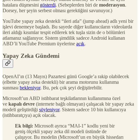
hatalara düşmesini
gösterdi
. (Sebeplerden biri de
moderasyon
.
Dorsey, her şeyin serbest olması gerektiğini savunuyor.)
YouTube yapay zeka destekli “ileri atla” (jump ahead) adlı yeni bir
işlevi denemeye başladı. Bu sayede diğer kullanıcıların videolarda
ileri aldığı kısımlar tespit edilerek tek tuşla sizin de o bölümleri
atlamanız sağlanıyor. Sistem şimdilik sadece Android kullanan
ABD’li YouTube Premium üyelerine
açık
.
Yapay Zeka Gündemi
OpenAI’ın (13 Mayıs) Pazartesi günü Google’a rakip olabilecek
(elbette yapay zeka destekli) bir arama motorunu kullanıma
sunması
bekleniyor
. Bu, pek çok şeyi değiştirebilir.
Microsoft’un ABD istihbarat teşkilatlarının kullanımına özel
ve
kapalı devre
(internete bağlı olmayan) çalışacak bir yapay zeka
modeli geliştirdiği
söyleniyor
. Sistem sadece 10 bin kullanıcıya
(istihbaratçıya) açık olacak.
Ek bilgi:
Microsoft ayrıca “MAI-1” kodlu yeni bir
geniş ölçekli yapay zeka dil modeli üstünde de
çalışıyor. Bu modelin (Microsoft’un en büyük hissedarı