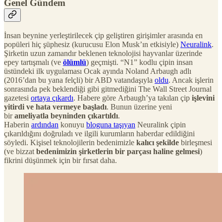
Genel Gündem
İnsan beynine yerleştirilecek çip geliştiren girişimler arasında en
popüleri hiç şüphesiz (kurucusu Elon Musk’ın etkisiyle)
Neuralink
.
Şirketin uzun zamandır beklenen teknolojisi hayvanlar üzerinde
epey tartışmalı (ve
ölümlü
) geçmişti. “N1” kodlu çipin insan
üstündeki ilk uygulaması Ocak ayında Noland Arbaugh adlı
(2016’dan bu yana felçli) bir ABD vatandaşıyla
oldu
. Ancak işlerin
sonrasında pek beklendiği gibi gitmediğini The Wall Street Journal
gazetesi
ortaya çıkardı
. Habere göre Arbaugh’ya takılan çip
işlevini
yitirdi ve hata vermeye başladı
. Bunun üzerine yeni
bir
ameliyatla beyninden çıkartıldı
.
Haberin
ardından
konuyu
bloguna taşıyan
Neuralink çipin
çıkarıldığını doğruladı ve ilgili kurumların haberdar edildiğini
söyledi. Kişisel teknolojilerin bedenimizle
kalıcı şekilde
birleşmesi
(ve bizzat
bedenimizin şirketlerin bir parçası haline gelmesi
)
fikrini düşünmek için bir fırsat daha.