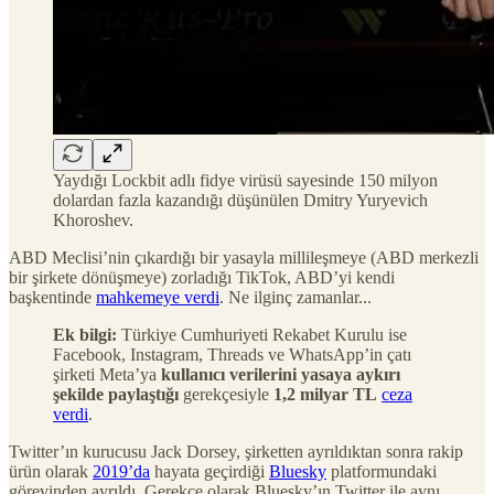
Yaydığı Lockbit adlı fidye virüsü sayesinde 150 milyon
dolardan fazla kazandığı düşünülen Dmitry Yuryevich
Khoroshev.
ABD Meclisi’nin çıkardığı bir yasayla millileşmeye (ABD merkezli
bir şirkete dönüşmeye) zorladığı TikTok, ABD’yi kendi
başkentinde
mahkemeye verdi
. Ne ilginç zamanlar...
Ek bilgi:
Türkiye Cumhuriyeti Rekabet Kurulu ise
Facebook, Instagram, Threads ve WhatsApp’in çatı
şirketi Meta’ya
kullanıcı verilerini yasaya aykırı
şekilde paylaştığı
gerekçesiyle
1,2 milyar TL
ceza
verdi
.
Twitter’ın kurucusu Jack Dorsey, şirketten ayrıldıktan sonra rakip
ürün olarak
2019’da
hayata geçirdiği
Bluesky
platformundaki
görevinden ayrıldı. Gerekçe olarak Bluesky’ın Twitter ile aynı