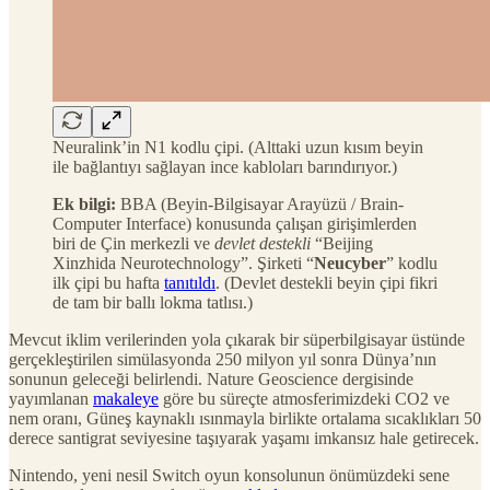
Neuralink’in N1 kodlu çipi. (Alttaki uzun kısım beyin
ile bağlantıyı sağlayan ince kabloları barındırıyor.)
Ek bilgi:
BBA (Beyin-Bilgisayar Arayüzü / Brain-
Computer Interface) konusunda çalışan girişimlerden
biri de Çin merkezli ve
devlet destekli
“Beijing
Xinzhida Neurotechnology”. Şirketi “
Neucyber
” kodlu
ilk çipi bu hafta
tanıtıldı
. (Devlet destekli beyin çipi fikri
de tam bir ballı lokma tatlısı.)
Mevcut iklim verilerinden yola çıkarak bir süperbilgisayar üstünde
gerçekleştirilen simülasyonda 250 milyon yıl sonra Dünya’nın
sonunun geleceği belirlendi. Nature Geoscience dergisinde
yayımlanan
makaleye
göre bu süreçte atmosferimizdeki CO2 ve
nem oranı, Güneş kaynaklı ısınmayla birlikte ortalama sıcaklıkları 50
derece santigrat seviyesine taşıyarak yaşamı imkansız hale getirecek.
Nintendo, yeni nesil Switch oyun konsolunun önümüzdeki sene