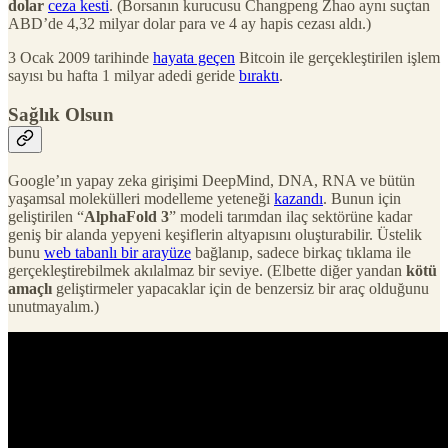
dolar
ceza kesti
. (Borsanın kurucusu Changpeng Zhao aynı suçtan
ABD’de 4,32 milyar dolar para ve 4 ay hapis cezası aldı.)
3 Ocak 2009 tarihinde
hayata geçen
Bitcoin ile gerçekleştirilen işlem
sayısı bu hafta 1 milyar adedi geride
bıraktı
.
Sağlık Olsun
Google’ın yapay zeka girişimi DeepMind, DNA, RNA ve bütün
yaşamsal molekülleri modelleme yeteneği
kazandı
. Bunun için
geliştirilen “
AlphaFold 3
” modeli tarımdan ilaç sektörüne kadar
geniş bir alanda yepyeni keşiflerin altyapısını oluşturabilir. Üstelik
bunu
web tabanlı bir arayüze
bağlanıp, sadece birkaç tıklama ile
gerçekleştirebilmek akılalmaz bir seviye. (Elbette diğer yandan
kötü
amaçlı
geliştirmeler yapacaklar için de benzersiz bir araç olduğunu
unutmayalım.)