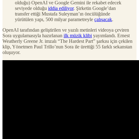
olduğu) OpenAI ve Google Gemini ile rekabet edecek
seviyede olduğu
iddia ediliyor
. Şirketin Google’dan
transfer ettiği Mustafa Suleyman’ın öncülüğünde
yürütülen yapı, 500 milyar parametreyle
çalışacak
.
OpenAI tarafından geliştirilen ve yazılı metinleri videoya çeviren
Sora uygulamasıyla hazırlanan
ilk müzik klibi
yayımlandı. Ernest
Weatherly Greene Jr. imzalı “The Hardest Part” şarkısı için çekilen
klip, Yönetmen Paul Trillo’nun Sora ile ürettiği 55 farklı sekanstan
oluşuyor.