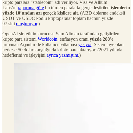
kripto paralara “stablecoin” adı veriliyor. Visa ve Allium
Labs’ın
raporuna göre
bu türden paralarla gerçekleştirilen
işlemlerin
yüzde 10’undan azı gerçek kişilere ait
. (ABD dolarına endeksli
USDT ve USDC kodlu kriptoparalar toplam hacmin yüzde
97’sini
oluşturuyor
.)
OpenAI şirketinin kurucusu Sam Altman tarafından geliştirilen
kripto para sistemi
Worldcoin
, enflasyon oranı
yüzde 288
’e
tırmanan Arjantin’de kullanıcı patlaması
yaşıyor
. Sistem üye olan
herkese 50 dolar karşılığında kripto para aktarıyor. (2021 yılında
hedeflerini ve işleyişini
ayrıca yazmıştım
.)