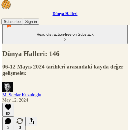
Dünya Halleri
Subscribe
Sign in
Read distraction-free on Substack
Dünya Halleri: 146
06-12 Mayıs 2024 tarihleri arasındaki kayda değer
gelişmeler.
M. Serdar Kuzuloglu
May 12, 2024
92
3
3