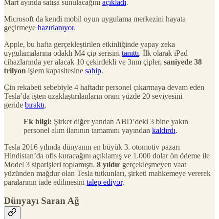
Mart ayında satışa sunulacağını
açıkladı
.
Microsoft da kendi mobil oyun uygulama merkezini hayata
geçirmeye
hazırlanıyor
.
Apple, bu hafta gerçekleştirilen etkinliğinde yapay zeka
uygulamalarına odaklı M4 çip serisini
tanıttı
. İlk olarak iPad
cihazlarında yer alacak 10 çekirdekli ve 3nm çipler,
saniyede 38
trilyon
işlem kapasitesine
sahip
.
Çin rekabeti sebebiyle 4 haftadır personel çıkarmaya devam eden
Tesla’da işten uzaklaştırılanların oranı yüzde 20 seviyesini
geride
bıraktı
.
Ek bilgi:
Şirket diğer yandan ABD’deki 3 bine yakın
personel alım ilanının tamamını yayından
kaldırdı
.
Tesla 2016 yılında dünyanın en büyük 3. otomotiv pazarı
Hindistan’da ofis kuracağını açıklamış ve 1.000 dolar ön ödeme ile
Model 3 siparişleri toplamıştı.
8 yıldır
gerçekleşmeyen vaat
yüzünden mağdur olan Tesla tutkunları, şirketi mahkemeye vererek
paralarının iade edilmesini
talep ediyor
.
Dünyayı Saran Ağ