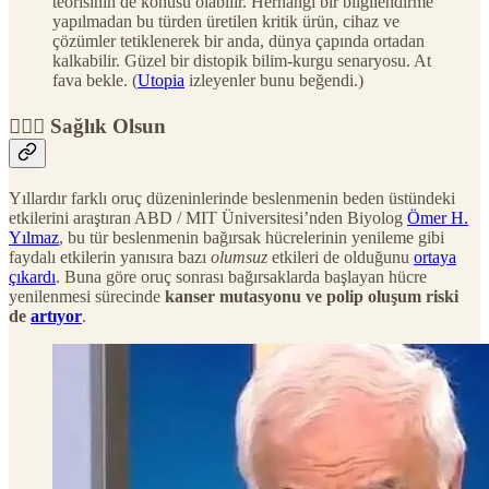
teorisinin de konusu olabilir. Herhangi bir bilgilendirme
yapılmadan bu türden üretilen kritik ürün, cihaz ve
çözümler tetiklenerek bir anda, dünya çapında ortadan
kalkabilir. Güzel bir distopik bilim-kurgu senaryosu. At
fava bekle. (
Utopia
izleyenler bunu beğendi.)
🧑🏻‍⚕️ Sağlık Olsun
Yıllardır farklı oruç düzeninlerinde beslenmenin beden üstündeki
etkilerini araştıran ABD / MIT Üniversitesi’nden Biyolog
Ömer H.
Yılmaz
, bu tür beslenmenin bağırsak hücrelerinin yenileme gibi
faydalı etkilerin yanısıra bazı
olumsuz
etkileri de olduğunu
ortaya
çıkardı
. Buna göre oruç sonrası bağırsaklarda başlayan hücre
yenilenmesi sürecinde
kanser mutasyonu ve polip oluşum riski
de
artıyor
.