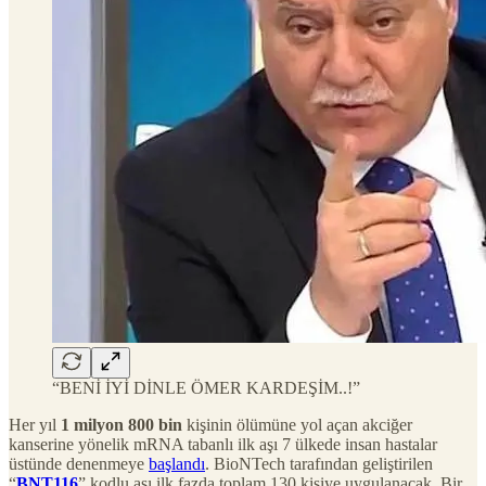
“BENİ İYİ DİNLE ÖMER KARDEŞİM..!”
Her yıl
1 milyon 800 bin
kişinin ölümüne yol açan akciğer
kanserine yönelik mRNA tabanlı ilk aşı 7 ülkede insan hastalar
üstünde denenmeye
başlandı
. BioNTech tarafından geliştirilen
“
BNT116
” kodlu aşı ilk fazda toplam 130 kişiye uygulanacak. Bir