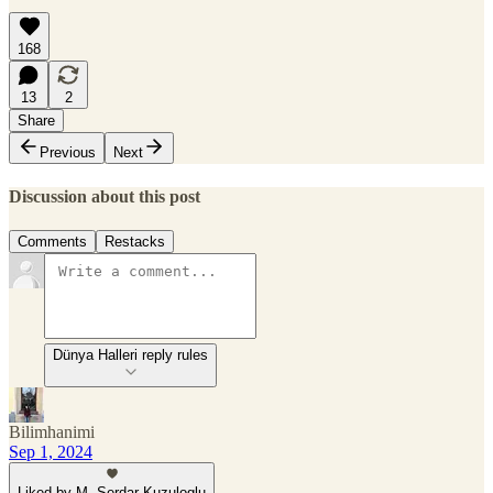
168
13
2
Share
Previous
Next
Discussion about this post
Comments
Restacks
Dünya Halleri reply rules
Bilimhanimi
Sep 1, 2024
Liked by M. Serdar Kuzuloglu