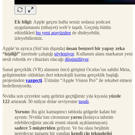
Ek bilgi:
Apple geçen hafta sessiz sedasız podcast
uygulamasını (nihayet) web’e taşıdı. Geçmiş bütün
etkinlikleri
bu yeni arayüzden
de dinleyebilir,
izleyebilirsiniz.
Apple’ın ayrıca (Siri’nin dışında)
insan benzeri bir yapay zeka
“
kişiliği
”
üzerinde çalıştığı
söyleniyor
. Kullanım alanı markanın yeni
nesil robotik ev cihazları olacağı
düşünülüyor
.
Sanal gerçeklik (VR) alanının öncü girişimi Oculus’un sahibi Meta,
geliştirmekte oldukları ileri teknolojili karma gerçeklik başlığı
projesinden
vazgeçti
. Ürünün “Apple Vision Pro” ile rekabet etmesi
hedefleniyordu.
Nvidia son çeyrekte satış gelirini geçtiğimiz yıla kıyasla
yüzde
122
artırarak 30 milyar dolar seviyesine
taşıdı
.
Yorum:
Bu göz kamaştırıcı tabloda gölgede kalan bir
ayrıntı: Nvidia’nın cirosunun
yarısı
(kolayca tahmin
edebileceğiniz ancak resmi olarak açıklanmayan)
sadece 5 müşteriden
geliyor. Ve bu olası beşlinin
neredeyse tamamı bir yandan
kendi çip teknolojisi