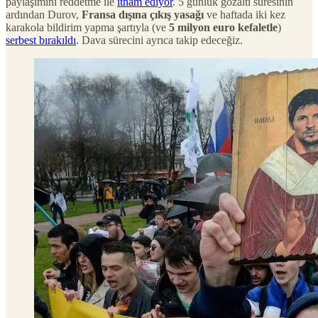
paylaşımını reddetme ile
itham ediyor
. 5 günlük gözaltı süresinin
ardından Durov,
Fransa dışına çıkış yasağı
ve haftada iki kez
karakola bildirim yapma şartıyla (ve
5 milyon euro kefaletle
)
serbest bırakıldı
. Dava sürecini ayrıca takip edeceğiz.