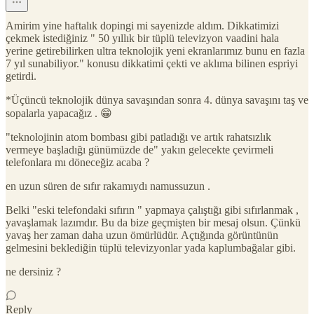
Amirim yine haftalık dopingi mi sayenizde aldım. Dikkatimizi
çekmek istediğiniz " 50 yıllık bir tüplü televizyon vaadini hala
yerine getirebilirken ultra teknolojik yeni ekranlarımız bunu en fazla
7 yıl sunabiliyor." konusu dikkatimi çekti ve aklıma bilinen espriyi
getirdi.
*Üçüncü teknolojik dünya savaşından sonra 4. dünya savaşını taş ve
sopalarla yapacağız . 😁
"teknolojinin atom bombası gibi patladığı ve artık rahatsızlık
vermeye başladığı günümüzde de" yakın gelecekte çevirmeli
telefonlara mı döneceğiz acaba ?
en uzun süren de sıfır rakamıydı namussuzun .
Belki "eski telefondaki sıfırın " yapmaya çalıştığı gibi sıfırlanmak ,
yavaşlamak lazımdır. Bu da bize geçmişten bir mesaj olsun. Çünkü
yavaş her zaman daha uzun ömürlüdür. Açtığında görüntünün
gelmesini beklediğin tüplü televizyonlar yada kaplumbağalar gibi.
ne dersiniz ?
Reply