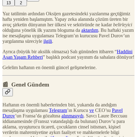
13
2
Yaz tatilimin ardından Oksijen gazetesindeki yazılarıma geçtiğimiz
hafta yeniden başlamıştım. Yapay zeka alanında çözüm üreten bir
avuç şirketin dünyanın her ülkesi ve sektöründe ne kadar
belirleyici
olduğuna yönelik ilk yazımı bloguma da
aktardım
. Bu haftaki yazım
ise mesajlaşma uygulaması Telegram’ın kurucusu Pavel Durov’un
yargılanma süreciyle
ilgili
.
Ayrıca (büyük bir aksilik olmazsa) Salı gününden itibaren “
Haddini
Aşan Yaşam Rehberi
” başlıklı podcast yayınım da sahalara dönüyor!
Gelelim haftanın en önemli güncel gelişmelerine.
📰 Genel Gündem
Haftanın en önemli haberlerinden biri, yukarıda da andığım
mesajlaşma uygulaması
Telegram
’ın Kurucu
ve
CEO’su
Pavel
Durov
’un Fransa’da gözaltına
alınmasıydı
. Savcı Laure Beccuau
iddianamesinde (Fransız vatandaşlığı da bulunan) Durov’u para
aklama, uyuşturucu ticareti, çocukların cinsel istismarı, kişisel
verilerin mahremiyetine aykırı faaliyet ve mahkemelerle bilgi