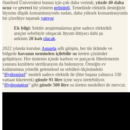
Stanford Üniversitesi bunun için çok daha verimli,
yüzde 40 daha
ucuz
ve
çevreci
bir yöntem
geliştirdi
. Temelinde elektrik desteğiyle
lityumu düşük konsantrasyonlu sudan, daha yüksek konsantrasyonlu
bir çözeltiye taşımak
yatıyor
.
Ek bilgi:
Sektör araştırmalarına göre sadece elektrikli
araçlar sebebiyle oluşacak lityum ihtiyacı dahi şu
ankinin
20 katı
olacak
.
2022 yılında kurulan
Aquaria
adlı girişim, her tür iklimde ve
bölgede
havanın neminden içilebilir su
üreten çözümler
geliştiriyor. Her ünitenin içinde karbon ve parçacık filtrelemenin
yanısıra kızılötesi sterilizasyon da bulunuyor. Örneğin ev
kullanımına yönelik geleneksel su sebilleri ölçüsündeki
“
Hydropixel
” modeli sadece elektrik ile (litre başına yalnızca 330
vatsaat tüketerek)
günde 91 litre
içme suyu üretebiliyor.
“
Hydrostation
” gibi
günde 500 litre
su üreten modelleri de mevcut.