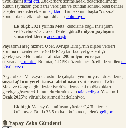
uyduklarını
itiraf etti
. Zuckerberg sonrasındaki değerlendirmede
bunun faydadan çok zarar verdiğini ve bundan sonraki olası benzer
talepleri reddedeceklerini
açıkladı
. Bu baskının başka “
hassas
”
konularda da etkili olduğu iddiaları
bulunuyor
.
Ek bilgi:
2021 yılında Meta, kendisine bağlı Instagram
ve Facebook’ta Covid-19 ile ilgili
20 milyon paylaşımı
sansürlediklerini
açıklamıştı
.
Paylaşımlı araç hizmeti Uber, Avrupa Birliği’nin kişisel verileri
koruma düzenlemesine (GDPR) aykırı faaliyet gösterdiği
gerekçesiyle Hollanda tarafından
290 milyon euro
para
cezasına
çarptırıldı
. Bu tutar, GDPR düzenlemesi özelinde verilen
en
büyük ceza
.
Asya ülkesi Malezya’da üstünde çalışılan yeni bir yasal düzenleme,
sosyal ağların yerel lisansa tabi olmasını
şart koşuyor. Twitter,
Meta ve Google gibi devler ise düzenlemedeki muğlaklıkları
gerekçe göstererek bunun durdurulmasını
talep ediyor
. Yasanın
1
Ocak 2025
’te yürürlüğe girmesi hedefleniyor.
Ek bilgi:
Malezya’da nüfusun yüzde 97,4’ü internet
kullanıyor. Bu da 33,5 milyon kullanıcıya denk
geliyor
.
🤖 Yapay Zeka Gündemi