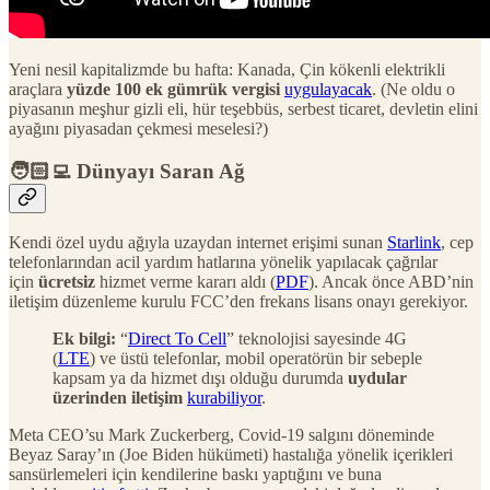
Yeni nesil kapitalizmde bu hafta: Kanada, Çin kökenli elektrikli
araçlara
yüzde 100 ek gümrük vergisi
uygulayacak
. (Ne oldu o
piyasanın meşhur gizli eli, hür teşebbüs, serbest ticaret, devletin elini
ayağını piyasadan çekmesi meselesi?)
🧑🏻‍💻 Dünyayı Saran Ağ
Kendi özel uydu ağıyla uzaydan internet erişimi sunan
Starlink
, cep
telefonlarından acil yardım hatlarına yönelik yapılacak çağrılar
için
ücretsiz
hizmet verme kararı aldı (
PDF
). Ancak önce ABD’nin
iletişim düzenleme kurulu FCC’den frekans lisans onayı gerekiyor.
Ek bilgi:
“
Direct To Cell
” teknolojisi sayesinde 4G
(
LTE
) ve üstü telefonlar, mobil operatörün bir sebeple
kapsam ya da hizmet dışı olduğu durumda
uydular
üzerinden iletişim
kurabiliyor
.
Meta CEO’su Mark Zuckerberg, Covid-19 salgını döneminde
Beyaz Saray’ın (Joe Biden hükümeti) hastalığa yönelik içerikleri
sansürlemeleri için kendilerine baskı yaptığını ve buna