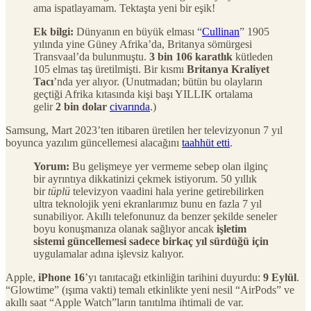
ama ispatlayamam. Tektaşta yeni bir eşik!
Ek bilgi:
Dünyanın en büyük elması “
Cullinan
” 1905
yılında yine Güney Afrika’da, Britanya sömürgesi
Transvaal’da bulunmuştu.
3 bin 106 karatlık
kütleden
105 elmas taş üretilmişti. Bir kısmı
Britanya Kraliyet
Tacı
’nda yer alıyor. (Unutmadan; bütün bu olayların
geçtiği Afrika kıtasında kişi başı YILLIK ortalama
gelir
2 bin dolar
civarında
.)
Samsung, Mart 2023’ten itibaren üretilen her televizyonun 7 yıl
boyunca yazılım güncellemesi alacağını
taahhüt etti
.
Yorum:
Bu gelişmeye yer vermeme sebep olan ilginç
bir ayrıntıya dikkatinizi çekmek istiyorum. 50 yıllık
bir
tüplü
televizyon vaadini hala yerine getirebilirken
ultra teknolojik yeni ekranlarımız bunu en fazla 7 yıl
sunabiliyor. Akıllı telefonunuz da benzer şekilde seneler
boyu konuşmanıza olanak sağlıyor ancak
işletim
sistemi güncellemesi sadece birkaç yıl sürdüğü için
uygulamalar adına işlevsiz kalıyor.
Apple,
iPhone 16
’yı tanıtacağı etkinliğin tarihini duyurdu:
9 Eylül
.
“Glowtime” (ışıma vakti) temalı etkinlikte yeni nesil “AirPods” ve
akıllı saat “Apple Watch”ların tanıtılma ihtimali de var.