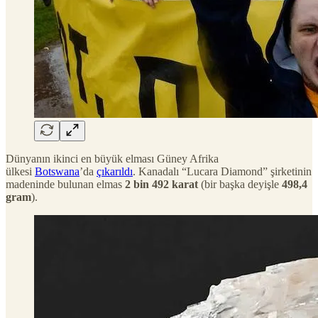
Dünyanın ikinci en büyük elması Güney Afrika
ülkesi
Botswana
’da
çıkarıldı
. Kanadalı “Lucara Diamond” şirketinin
madeninde bulunan elmas
2 bin 492 karat
(bir başka deyişle
498,4
gram
).