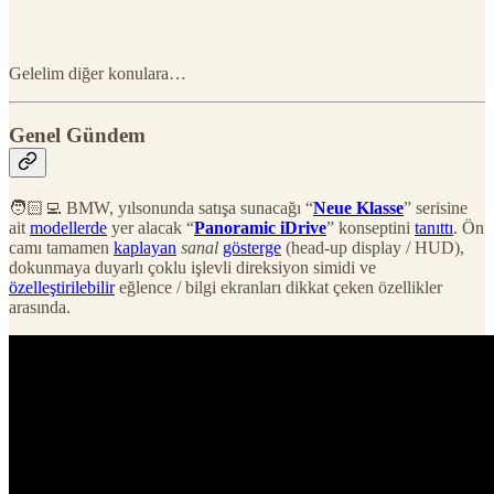
Gelelim diğer konulara…
Genel Gündem
🧑🏻‍💻 BMW, yılsonunda satışa sunacağı “
Neue Klasse
” serisine
ait
modellerde
yer alacak “
Panoramic iDrive
” konseptini
tanıttı
. Ön
camı tamamen
kaplayan
sanal
gösterge
(head-up display / HUD),
dokunmaya duyarlı çoklu işlevli direksiyon simidi ve
özelleştirilebilir
eğlence / bilgi ekranları dikkat çeken özellikler
arasında.