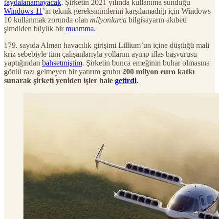
faydalanamayacak
. Şirketin 2021 yılında kullanıma sunduğu
Windows 11
’in teknik gereksinimlerini karşılamadığı için Windows
10 kullanmak zorunda olan
milyonlarca
bilgisayarın akıbeti
şimdiden büyük bir
muamma
.
179. sayıda Alman havacılık girişimi Lillium’un içine düştüğü mali
kriz sebebiyle tüm çalışanlarıyla yollarını ayırıp iflas başvurusu
yaptığından
bahsetmiştim
. Şirketin bunca emeğinin buhar olmasına
gönlü razı gelmeyen bir yatırım grubu
200 milyon euro katkı
sunarak şirketi yeniden işler hale
getirdi
.