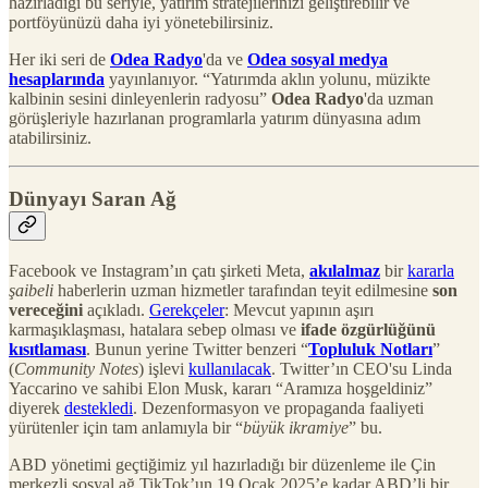
hazırladığı bu seriyle, yatırım stratejilerinizi geliştirebilir ve
portföyünüzü daha iyi yönetebilirsiniz.
Her iki seri de
Odea Radyo
'da ve
Odea sosyal medya
hesaplarında
yayınlanıyor. “Yatırımda aklın yolunu, müzikte
kalbinin sesini dinleyenlerin radyosu”
Odea Radyo
'da uzman
görüşleriyle hazırlanan programlarla yatırım dünyasına adım
atabilirsiniz.
Dünyayı Saran Ağ
Facebook ve Instagram’ın çatı şirketi Meta,
akılalmaz
bir
kararla
şaibeli
haberlerin uzman hizmetler tarafından teyit edilmesine
son
vereceğini
açıkladı.
Gerekçeler
: Mevcut yapının aşırı
karmaşıklaşması, hatalara sebep olması ve
ifade özgürlüğünü
kısıtlaması
. Bunun yerine Twitter benzeri “
Topluluk Notları
”
(
Community Notes
) işlevi
kullanılacak
. Twitter’ın CEO'su Linda
Yaccarino ve sahibi Elon Musk, kararı “Aramıza hoşgeldiniz”
diyerek
destekledi
. Dezenformasyon ve propaganda faaliyeti
yürütenler için tam anlamıyla bir “
büyük ikramiye
” bu.
ABD yönetimi geçtiğimiz yıl hazırladığı bir düzenleme ile Çin
merkezli sosyal ağ TikTok’un 19 Ocak 2025’e kadar ABD’li bir