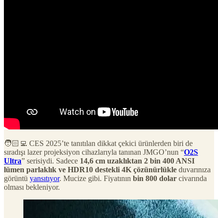
🧑🏻‍💻 CES 2025’te tanıtılan dikkat çekici ürünlerden biri de
sıradışı lazer projeksiyon cihazlarıyla tanınan JMGO’nun “
O2S
Ultra
” serisiydi. Sadece
14,6 cm uzaklıktan 2 bin 400 ANSI
lümen parlaklık ve HDR10 destekli 4K çözünürlükle
duvarınıza
görüntü
yansıtıyor
. Mucize gibi. Fiyatının
bin 800 dolar
civarında
olması bekleniyor.