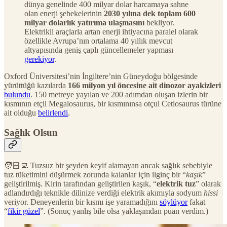
dünya genelinde 400 milyar dolar harcamaya sahne
olan enerji şebekelerinin
2030 yılına dek toplam 600
milyar dolarlık yatırıma ulaşmasını
bekliyor.
Elektrikli araçlarla artan enerji ihtiyacına paralel olarak
özellikle Avrupa’nın ortalama 40 yıllık mevcut
altyapısında geniş çaplı güncellemeler yapması
gerekiyor
.
Oxford Üniversitesi’nin İngiltere’nin Güneydoğu bölgesinde
yürüttüğü kazılarda
166 milyon yıl öncesine ait dinozor ayakizleri
bulundu
. 150 metreye yayılan ve 200 adımdan oluşan izlerin bir
kısmının etçil Megalosaurus, bir kısmınınsa otçul Cetiosaurus türüne
ait olduğu
belirlendi
.
Sağlık Olsun
🧑🏻‍💻 Tuzsuz bir şeyden keyif alamayan ancak sağlık sebebiyle
tuz tüketimini düşürmek zorunda kalanlar için ilginç bir “
kaşık
”
geliştirilmiş. Kirin tarafından geliştirilen kaşık, “
elektrik tuz
” olarak
adlandırdığı teknikle dilinize verdiği elektrik akımıyla sodyum
hissi
veriyor. Deneyenlerin bir kısmı işe yaramadığını
söylüyor
fakat
“
fikir güzel
”. (Sonuç yanlış bile olsa yaklaşımdan puan verdim.)