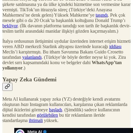
şirkete satılmasına ya da ülke içindeki hizmetine son vermesine karar
vermişti. TikTok’un itirazıyla süreç (Türkiye’deki Anayasa
Mahkemesi’ne denk gelen) Yüksek Mahkeme’ye
taşındı
. Pek çok
mesele gibi o da 20 Ocak’ta başkanlık koltuğunu Donald Trump’ı
bekliyor
. (İlk davanın platforma tanıdığı son tarih ile başkanlık devir-
teslim tarihi arasındaki manidar ilişkiyi gözden kaçırmayalım.)
İtalya ordusunun iletişimini uydular üzerinden internet erişim hizmeti
veren ABD merkezli Starlink altyapısı üzerinde kuracağı
iddiası
Meclis’i karıştırmıştı. Bu itham Savunma Bakanı Guido Crosetto
tarafından
yalanlandı
. (Türkiye’de böyle dertler neyse ki yok. Zira
devlet sırrı kapsamındaki konu ve belgeler dahi
WhatsApp’tan
yollanıyor
.)
Yapay Zeka Gündemi
Meta AI kullanarak yapay zeka (YZ) desteğiyle kendi avatarını
oluşturan
bazı
Instagram kullanıcıları, karşılarına çıkan reklamlarda
dijital ikizlerini görmeye
başladı
. (Şimdilik) sadece kullanıcının
kendisi tarafından
görülebilen
bu tür reklamların ileride
standartlaşma
ihtimali
yüksek.