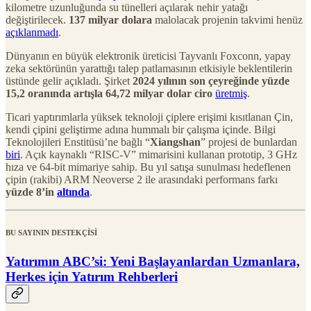
kilometre uzunluğunda su tünelleri açılarak nehir yatağı
değiştirilecek.
137 milyar dolara
malolacak projenin takvimi henüz
açıklanmadı
.
Dünyanın en büyük elektronik üreticisi Tayvanlı Foxconn, yapay
zeka sektörünün yarattığı talep patlamasının etkisiyle beklentilerin
üstünde gelir açıkladı. Şirket
2024 yılının son çeyreğinde yüzde
15,2 oranında artışla 64,72 milyar dolar ciro
üretmiş
.
Ticari yaptırımlarla yüksek teknoloji çiplere erişimi kısıtlanan Çin,
kendi çipini geliştirme adına hummalı bir çalışma içinde. Bilgi
Teknolojileri Enstitüsü’ne bağlı “
Xiangshan
” projesi de bunlardan
biri
. Açık kaynaklı “RISC-V” mimarisini kullanan prototip, 3 GHz
hıza ve 64-bit mimariye sahip. Bu yıl satışa sunulması hedeflenen
çipin (rakibi) ARM Neoverse 2 ile arasındaki performans farkı
yüzde 8’in
altında
.
BU SAYININ DESTEKÇİSİ
Yatırımın ABC’si: Yeni Başlayanlardan Uzmanlara,
Herkes için Yatırım Rehberleri