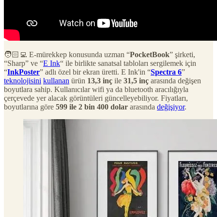
🧑🏻‍💻 E-mürekkep konusunda uzman “
PocketBook
” şirketi,
“Sharp” ve “
E Ink
“ ile birlikte sanatsal tabloları sergilemek için
“
InkPoster
” adlı özel bir ekran üretti. E Ink'in “
Spectra 6
”
teknolojisini
kullanan
ürün
13,3 inç
ile
31,5 inç
arasında değişen
boyutlara sahip. Kullanıcılar wifi ya da bluetooth aracılığıyla
çerçevede yer alacak görüntüleri güncelleyebiliyor. Fiyatları,
boyutlarına göre
599 ile 2 bin 400 dolar
arasında
değişiyor
.