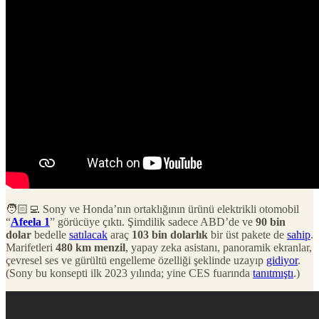
🧑🏻‍💻 Sony ve Honda’nın ortaklığının ürünü elektrikli otomobil
“
Afeela 1
” görücüye çıktı. Şimdilik sadece ABD’de ve
90 bin
dolar
bedelle
satılacak
araç
103 bin dolarlık
bir üst pakete de
sahip
.
Marifetleri
480 km menzil
, yapay zeka asistanı, panoramik ekranlar,
çevresel ses ve gürültü engelleme özelliği şeklinde uzayıp
gidiyor
.
(Sony bu konsepti ilk 2023 yılında; yine CES fuarında
tanıtmıştı
.)