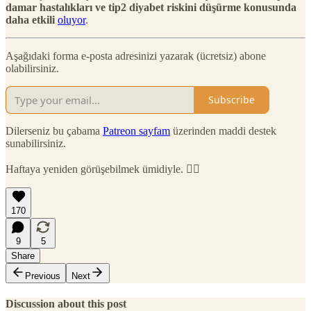
damar hastalıkları ve tip2 diyabet riskini düşürme konusunda
daha etkili
oluyor
.
Aşağıdaki forma e-posta adresinizi yazarak (ücretsiz) abone
olabilirsiniz.
Subscribe
Dilerseniz bu çabama
Patreon sayfam
üzerinden maddi destek
sunabilirsiniz.
Haftaya yeniden görüşebilmek ümidiyle. 🙋‍♂️
170
9
5
Share
Previous
Next
Discussion about this post