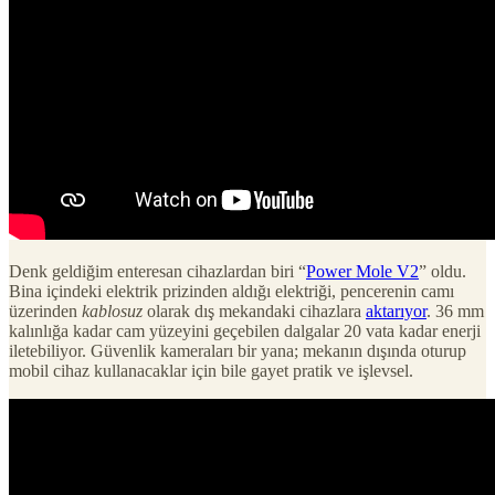
Denk geldiğim enteresan cihazlardan biri “
Power Mole V2
” oldu.
Bina içindeki elektrik prizinden aldığı elektriği, pencerenin camı
üzerinden
kablosuz
olarak dış mekandaki cihazlara
aktarıyor
. 36 mm
kalınlığa kadar cam yüzeyini geçebilen dalgalar 20 vata kadar enerji
iletebiliyor. Güvenlik kameraları bir yana; mekanın dışında oturup
mobil cihaz kullanacaklar için bile gayet pratik ve işlevsel.