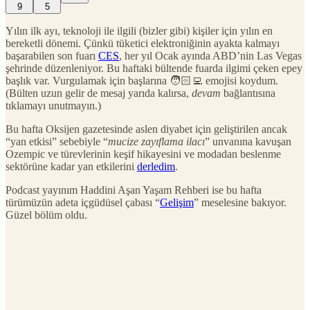
9
5
Yılın ilk ayı, teknoloji ile ilgili (bizler gibi) kişiler için yılın en
bereketli dönemi. Çünkü tüketici elektroniğinin ayakta kalmayı
başarabilen son fuarı
CES
, her yıl Ocak ayında ABD’nin Las Vegas
şehrinde düzenleniyor. Bu haftaki bültende fuarda ilgimi çeken epey
başlık var. Vurgulamak için başlarına 🧑🏻‍💻 emojisi koydum.
(Bülten uzun gelir de mesaj yarıda kalırsa,
devam
bağlantısına
tıklamayı unutmayın.)
Bu hafta Oksijen gazetesinde aslen diyabet için geliştirilen ancak
“yan etkisi” sebebiyle “
mucize zayıflama ilacı
” unvanına kavuşan
Ozempic ve türevlerinin keşif hikayesini ve modadan beslenme
sektörüne kadar yan etkilerini
derledim
.
Podcast yayınım Haddini Aşan Yaşam Rehberi ise bu hafta
türümüzün adeta içgüdüsel çabası “
Gelişim
” meselesine bakıyor.
Güzel bölüm oldu.