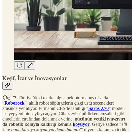
Keşif, İcat ve İnovasyonlar
🧑🏻‍💻 Türkiye’deki marka algısı pek oturmamış olsa da
“
Roborock
“, akıllı robot süpürgelerin çizgi üstü seçenekleri
arasında yer alıyor. Firmanın CES’te tanıttığı “
Saros Z70
” modeli
ise yepyeni bir sayfayı açıyor. Cihaz evi süpürürken emsalleri gibi
engellerin etrafından dolanmak yerine,
gücünün yettiği ıvır-zıvırı
da robotik koluyla kaldırıp kenara
koyuyor
. Geriye sadece “
elli
kere bunu buraya koymayın demedim mi?
” diyerek kafamıza terlik