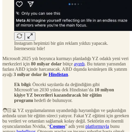
Instagram hepimizi bir gün reklam yıldızı yapacak.
İstemeseniz bile!
Microsoft 2025 yılı boyunca kurmayı planladığı YZ odaklı yeni veri
merkezleri için
80 milyar dolar
bütçe
ayırdı
. Bu tutarın yarısından
fazlası ABD içinde harcanacak. ABD dışında kesinleşen ilk yatırım
ayağı
3 milyar dolar ile
Hindistan
.
Ek bilgi:
Önceki sayılarda da değindiğim gibi
Microsoft’un 2030 yılına dek Hindistan’da
10 milyon
kişiye YZ becerileri kazandıracak bir eğitim
programı
hedefi de bulunuyor.
🧑🏻‍💻 YZ uygulamalarının uyandırdığı hayranlığın ve şaşkınlığın
ardında uzun bir eğitim süreci yatıyor. Fakat YZ eğitimi için gereken
bu verileri ve ortamları sağlamak kolay değil. Sektörün en önemli
oyuncularından Nvidia, “
Cosmos
” adlı yeni
platformuyla
bunu
aşmayı
hedefliyor
. Otonom araçlar ve insansı robotlar başta olmak