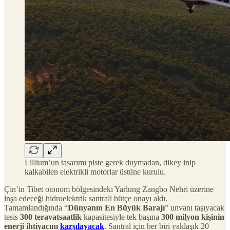
Lillium’un tasarımı piste gerek duymadan, dikey inip
kalkabilen elektrikli motorlar üstüne kurulu.
Çin’in Tibet otonom bölgesindeki Yarlung Zangbo Nehri üzerine
inşa edeceği hidroelektrik santrali bütçe onayı aldı.
Tamamlandığında “
Dünyanın En Büyük Barajı
” unvanı taşıyacak
tesis
300 teravatsaatlik
kapasitesiyle tek başına
300 milyon kişinin
enerji ihtiyacını
karşılayacak
. Santral için her biri yaklaşık 20