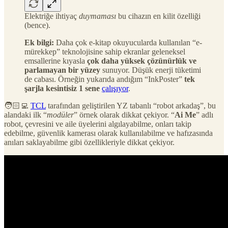
Elektriğe ihtiyaç
duymaması
bu cihazın en kilit özelliği
(bence).
Ek bilgi:
Daha çok e-kitap okuyucularda kullanılan “e-
mürekkep” teknolojisine sahip ekranlar geleneksel
emsallerine kıyasla
çok daha yüksek çözünürlük ve
parlamayan bir yüzey
sunuyor. Düşük enerji tüketimi
de cabası. Örneğin yukarıda andığım “InkPoster”
tek
şarjla kesintisiz 1 sene
çalışıyor
.
🧑🏻‍💻
TCL
tarafından geliştirilen YZ tabanlı “robot arkadaş”, bu
alandaki ilk “
modüler
” örnek olarak dikkat çekiyor. “
Ai Me
” adlı
robot, çevresini ve aile üyelerini algılayabilme, onları takip
edebilme, güvenlik kamerası olarak kullanılabilme ve hafızasında
anıları saklayabilme gibi özellikleriyle dikkat çekiyor.