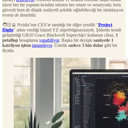
üzere her tür yapının kendini istenen her ortam ve senaryoda; hem
güvenli hem de düşük maliyetli şekilde eğitebileceği bir simülasyon
evreni de denebilir.
🧑🏻‍💻 Nvidia’nın CES’te tanıttığı bir diğer yenilik "
Project
Digits
" adını verdiği kişisel YZ süperbilgisayarıydı. Şirketin kendi
geliştirdiği GB10 Grace Blackwell Superchip'i kullanan cihaz,
1
petaflop
hesaplama
yapabiliyor
. Başka bir deyişle
saniyede 1
katrilyon işlem
tamamlıyor
. Üstelik
sadece 3 bin dolar
gibi bir
fiyatla.