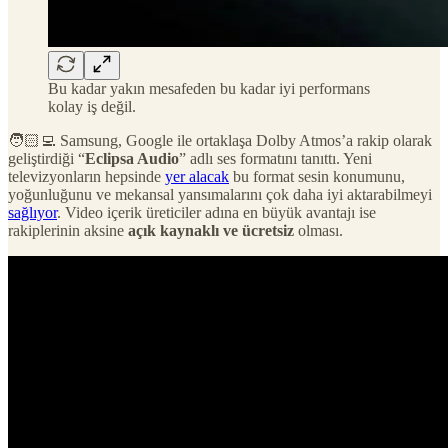
Bu kadar yakın mesafeden bu kadar iyi performans
kolay iş değil.
🧑🏻‍💻 Samsung, Google ile ortaklaşa Dolby Atmos’a rakip olarak
geliştirdiği “
Eclipsa Audio
” adlı ses formatını tanıttı. Yeni
televizyonların hepsinde
yer alacak
bu format sesin konumunu,
yoğunluğunu ve mekansal yansımalarını çok daha iyi aktarabilmeyi
sağlıyor
. Video içerik üreticiler adına en büyük avantajı ise
rakiplerinin aksine
açık kaynaklı ve ücretsiz
olması.