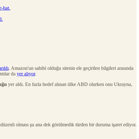
-hat.
d.
rıldı
. Amazon'un sahibi olduğu sitenin ele geçirilen bilgileri arasında
ntılar da
yer alıyor
.
duğu
yer aldı. En fazla hedef alınan ülke ABD olurken onu Ukrayna,
 düzenli olması şu ana dek görülmedik türden bir duruma işaret ediyor.