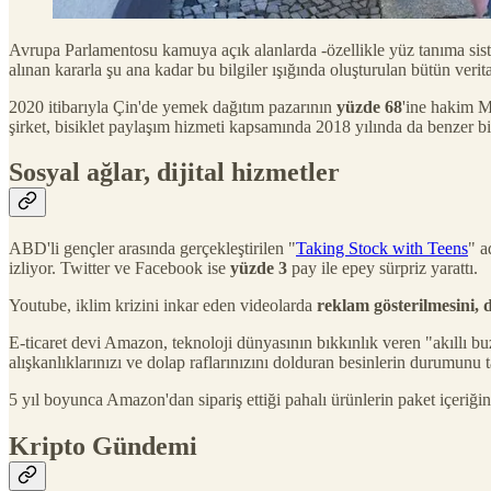
Avrupa Parlamentosu kamuya açık alanlarda -özellikle yüz tanıma sis
alınan kararla şu ana kadar bu bilgiler ışığında oluşturulan bütün veri
2020 itibarıyla Çin'de yemek dağıtım pazarının
yüzde 68
'ine hakim M
şirket, bisiklet paylaşım hizmeti kapsamında 2018 yılında da benzer bi
Sosyal ağlar, dijital hizmetler
ABD'li gençler arasında gerçekleştirilen "
Taking Stock with Teens
" a
izliyor. Twitter ve Facebook ise
yüzde 3
pay ile epey sürpriz yarattı.
Youtube, iklim krizini inkar eden videolarda
reklam gösterilmesini, 
E-ticaret devi Amazon, teknoloji dünyasının bıkkınlık veren "akıllı b
alışkanlıklarınızı ve dolap raflarınızını dolduran besinlerin durumunu
5 yıl boyunca Amazon'dan sipariş ettiği pahalı ürünlerin paket içeriği
Kripto Gündemi