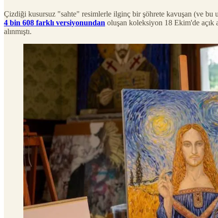
Çizdiği kusursuz "sahte" resimlerle ilginç bir şöhrete kavuşan (ve b
4 bin 608 farklı versiyonundan
oluşan koleksiyon 18 Ekim'de açık a
alınmıştı.