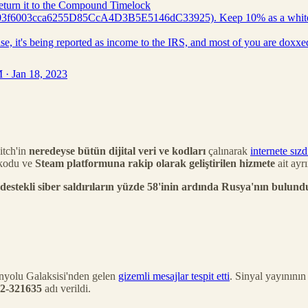
return it to the Compound Timelock
03f6003cca6255D85CcA4D3B5E5146dC33925). Keep 10% as a white
e, it's being reported as income to the IRS, and most of you are doxxe
 · Jan 18, 2023
itch'in
neredeyse bütün dijital veri ve kodları
çalınarak
internete sızdı
k kodu ve
Steam platformuna rakip olarak geliştirilen hizmete
ait ayrı
 destekli siber saldırıların yüzde 58'inin ardında Rusya'nın bulun
nyolu Galaksisi'nden gelen
gizemli mesajlar tespit etti
. Sinyal yayınının
2-321635
adı verildi.