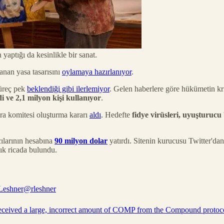
yaptığı da kesinlikle bir sanat.
anan yasa tasarısını
oylamaya hazırlanıyor
.
süreç pek
beklendiği gibi ilerlemiyor
. Gelen haberlere göre hükümetin kri
i ve 2,1 milyon kişi kullanıyor
.
cra komitesi oluşturma kararı
aldı
. Hedefte
fidye virüsleri, uyuşturucu
ılarının hesabına
90 milyon dolar
yatırdı. Sitenin kurucusu Twitter'dan
şık ricada bulundu.
Leshner
@rleshner
received a large, incorrect amount of COMP from the Compound protoco