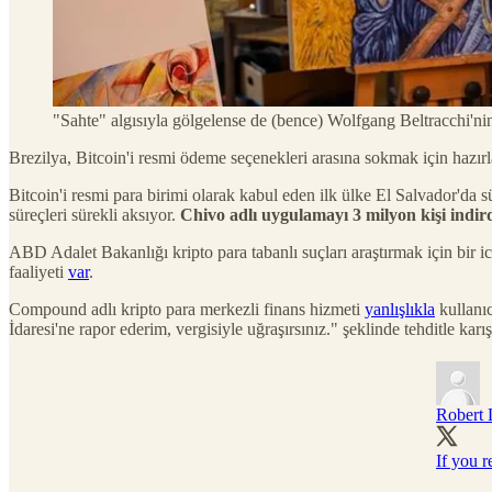
"Sahte" algısıyla gölgelense de (bence) Wolfgang Beltracchi'nin 
Brezilya, Bitcoin'i resmi ödeme seçenekleri arasına sokmak için hazırl
Bitcoin'i resmi para birimi olarak kabul eden ilk ülke El Salvador'da 
süreçleri sürekli aksıyor.
Chivo adlı uygulamayı 3 milyon kişi indird
ABD Adalet Bakanlığı kripto para tabanlı suçları araştırmak için bir i
faaliyeti
var
.
Compound adlı kripto para merkezli finans hizmeti
yanlışlıkla
kullanıc
İdaresi'ne rapor ederim, vergisiyle uğraşırsınız." şeklinde tehditle karı
Robert 
If you 