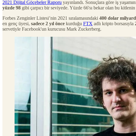
2021 Dijital Göçebeler Raporu
yayınlandı. Sonuçlara göre iş yaşamın
yüzde 98
gibi çarpıcı bir seviyede. Yüzde 66'sı bekar olan bu kitleni
Forbes Zenginler Listesi’nin 2021 sıralamasındaki
400 dolar milyard
en genç üyesi,
sadece 2 yıl önce
kurduğu
FTX
adlı kripto borsasıyla
servetiyle Facebook'un kurucusu Mark Zuckerberg.