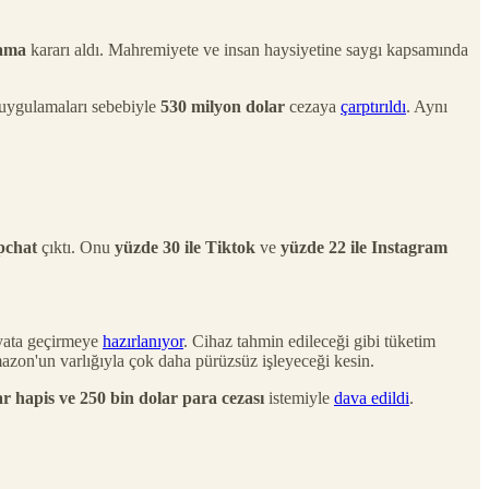
lama
kararı aldı. Mahremiyete ve insan haysiyetine saygı kapsamında
i uygulamaları sebebiyle
530 milyon dolar
cezaya
çarptırıldı
. Aynı
pchat
çıktı. Onu
yüzde 30 ile Tiktok
ve
yüzde 22 ile Instagram
ayata geçirmeye
hazırlanıyor
. Cihaz tahmin edileceği gibi tüketim
Amazon'un varlığıyla çok daha pürüzsüz işleyeceği kesin.
ar hapis ve 250 bin dolar para cezası
istemiyle
dava edildi
.