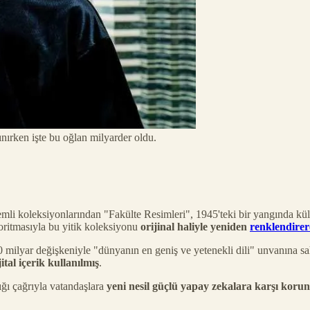
nırken işte bu oğlan milyarder oldu.
i koleksiyonlarından "Fakülte Resimleri", 1945'teki bir yangında kül o
goritmasıyla bu yitik koleksiyonu
orijinal haliyle yeniden
renklendire
30 milyar değişkeniyle "dünyanın en geniş ve yetenekli dili" unvanına
ital içerik kullanılmış
.
ğı çağrıyla vatandaşlara
yeni nesil güçlü yapay zekalara karşı kor