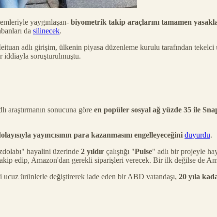
temleriyle yaygınlaşan-
biyometrik takip araçlarını tamamen yasak
tabanları da
silinecek
.
eituan adlı girişim, ülkenin piyasa düzenleme kurulu tarafından tekelc
r iddiayla soruşturulmuştu.
dlı araştırmanın sonucuna göre
en popüler sosyal ağ yüzde 35 ile Sna
dolayısıyla yayıncısının para kazanmasını engelleyeceğini
duyurdu
.
uzdolabı" hayalini üzerinde
2 yıldır
çalıştığı "
Pulse
" adlı bir projeyle h
 takip edip, Amazon'dan gerekli siparişleri verecek. Bir ilk değilse de 
ni ucuz ürünlerle değiştirerek iade eden bir ABD vatandaşı,
20 yıla kad