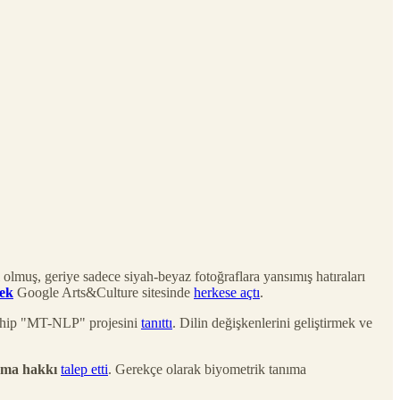
lmuş, geriye sadece siyah-beyaz fotoğraflara yansımış hatıraları
rek
Google Arts&Culture sitesinde
herkese açtı
.
 sahip "MT-NLP" projesini
tanıttı
. Dilin değişkenlerini geliştirmek ve
unma hakkı
talep etti
. Gerekçe olarak biyometrik tanıma