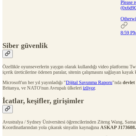
Please 
(0x6d9
Otherwis
8:59 PM
Siber güvenlik
Özellikle oyunseverlerin yaygın olarak kullandığı video platformu Tw
içerik üreticilerine ödenen paralar, sitenin çalışmasını sağlayan kaya
Microsoft'un her yıl yayınladığı "
Dijital Savunma Raporu
"nda
devlet
Britanya, ve NATO'nun Avrupalı ülkeleri
izliyor
.
İcatlar, keşifler, girişimler
Avustralya / Sydney Üniversitesi öğrencilerinden Ziteng Wang, Sama
Koordinatlarından yola çıkarak sinyalin kaynağına
ASKAP J173608.