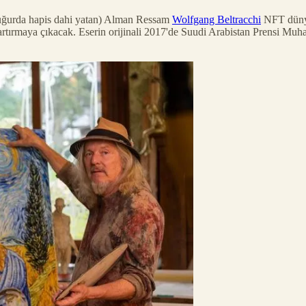
u uğurda hapis dahi yatan) Alman Ressam
Wolfgang Beltracchi
NFT düny
rtırmaya çıkacak. Eserin orijinali 2017'de Suudi Arabistan Prensi M