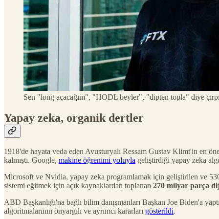
Sen "long açacağım", "HODL beyler", "dipten topla" diye çırpı
Yapay zeka, organik dertler
1918'de hayata veda eden Avusturyalı Ressam Gustav Klimt'in en öneml
kalmıştı. Google,
makine öğrenimi yoluyla
geliştirdiği yapay zeka al
Microsoft ve Nvidia, yapay zeka programlamak için geliştirilen ve 5
sistemi eğitmek için açık kaynaklardan toplanan
270 milyar parça dij
ABD Başkanlığı'na bağlı bilim danışmanları Başkan Joe Biden'a yaptı
algoritmalarının önyargılı ve ayrımcı kararları
gösterildi
.