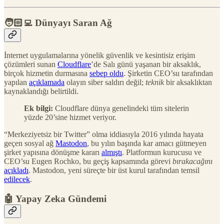
🧑🏻‍💻 Dünyayı Saran Ağ
İnternet uygulamalarına yönelik güvenlik ve kesintisiz erişim
çözümleri sunan
Cloudflare
’de Salı günü yaşanan bir aksaklık,
birçok hizmetin durmasına
sebep oldu
. Şirketin CEO’su tarafından
yapılan
açıklamada
olayın siber saldırı değil;
teknik
bir aksaklıktan
kaynaklandığı belirtildi.
Ek bilgi:
Cloudflare dünya genelindeki tüm sitelerin
yüzde 20’sine hizmet veriyor.
“Merkeziyetsiz bir Twitter” olma iddiasıyla 2016 yılında hayata
geçen sosyal ağ
Mastodon
, bu yılın başında kar amacı gütmeyen
şirket yapısına dönüşme kararı
almıştı
. Platformun kurucusu ve
CEO’su Eugen Rochko, bu geçiş kapsamında görevi
bırakacağını
açıkladı
. Mastodon, yeni süreçte bir üst kurul tarafından temsil
edilecek
.
🤖 Yapay Zeka Gündemi