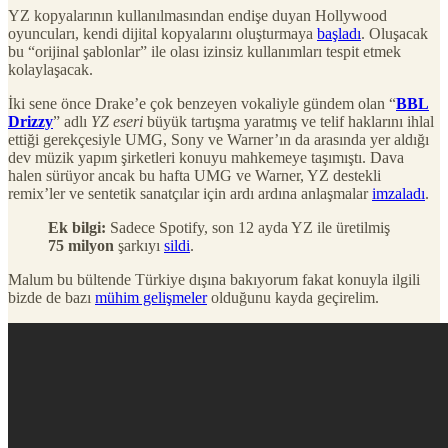
YZ kopyalarının kullanılmasından endişe duyan Hollywood
oyuncuları, kendi dijital kopyalarını oluşturmaya
başladı
. Oluşacak
bu “orijinal şablonlar” ile olası izinsiz kullanımları tespit etmek
kolaylaşacak.
İki sene önce Drake’e çok benzeyen vokaliyle gündem olan “
BBL
Drizzy
” adlı
YZ eseri
büyük tartışma yaratmış ve telif haklarını ihlal
ettiği gerekçesiyle UMG, Sony ve Warner’ın da arasında yer aldığı
dev müzik yapım şirketleri konuyu mahkemeye taşımıştı. Dava
halen sürüyor ancak bu hafta UMG ve Warner, YZ destekli
remix’ler ve sentetik sanatçılar için ardı ardına anlaşmalar
imzaladı
.
Ek bilgi:
Sadece Spotify, son 12 ayda YZ ile üretilmiş
75 milyon
şarkıyı
sildi
.
Malum bu bültende Türkiye dışına bakıyorum fakat konuyla ilgili
bizde de bazı
mühim gelişmeler
olduğunu kayda geçirelim.