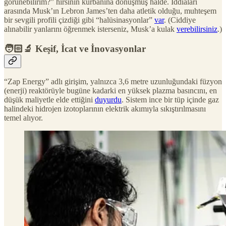
görünebilirim?” hırsının kurbanına dönüşmüş halde. İddiaları
arasında Musk’ın Lebron James’ten daha atletik olduğu, muhteşem
bir sevgili profili çizdiği gibi “halüsinasyonlar”
var
. (Ciddiye
alınabilir yanlarını öğrenmek isterseniz, Musk’a kulak
verebilirsiniz
.)
🧑🏻‍🔬 Keşif, İcat ve İnovasyonlar
“Zap Energy” adlı girişim, yalnızca 3,6 metre uzunluğundaki füzyon
(enerji) reaktörüyle bugüne kadarki en yüksek plazma basıncını, en
düşük maliyetle elde ettiğini
duyurdu
. Sistem ince bir tüp içinde gaz
halindeki hidrojen izotoplarının elektrik akımıyla sıkıştırılmasını
temel alıyor.