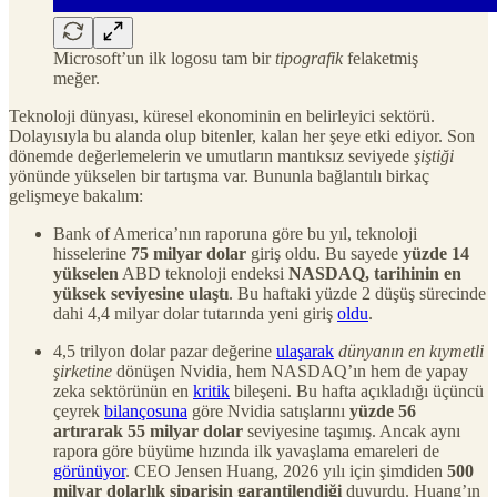
Microsoft’un ilk logosu tam bir
tipografik
felaketmiş
meğer.
Teknoloji dünyası, küresel ekonominin en belirleyici sektörü.
Dolayısıyla bu alanda olup bitenler, kalan her şeye etki ediyor. Son
dönemde değerlemelerin ve umutların mantıksız seviyede
şiştiği
yönünde yükselen bir tartışma var. Bununla bağlantılı birkaç
gelişmeye bakalım:
Bank of America’nın raporuna göre bu yıl, teknoloji
hisselerine
75 milyar dolar
giriş oldu. Bu sayede
yüzde 14
yükselen
ABD teknoloji endeksi
NASDAQ, tarihinin en
yüksek seviyesine ulaştı
. Bu haftaki yüzde 2 düşüş sürecinde
dahi 4,4 milyar dolar tutarında yeni giriş
oldu
.
4,5 trilyon dolar pazar değerine
ulaşarak
dünyanın en kıymetli
şirketine
dönüşen Nvidia, hem NASDAQ’ın hem de yapay
zeka sektörünün en
kritik
bileşeni. Bu hafta açıkladığı üçüncü
çeyrek
bilançosuna
göre Nvidia satışlarını
yüzde 56
artırarak 55 milyar dolar
seviyesine taşımış. Ancak aynı
rapora göre büyüme hızında ilk yavaşlama emareleri de
görünüyor
. CEO Jensen Huang, 2026 yılı için şimdiden
500
milyar dolarlık siparişin garantilendiği
duyurdu. Huang’ın