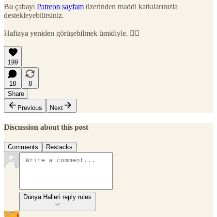
Bu çabayı
Patreon sayfam
üzerinden maddi katkılarınızla
destekleyebilirsiniz.
Haftaya yeniden görüşebilmek ümidiyle. 🙋‍♂️
199
18
8
Share
Previous
Next
Discussion about this post
Comments
Restacks
Dünya Halleri reply rules