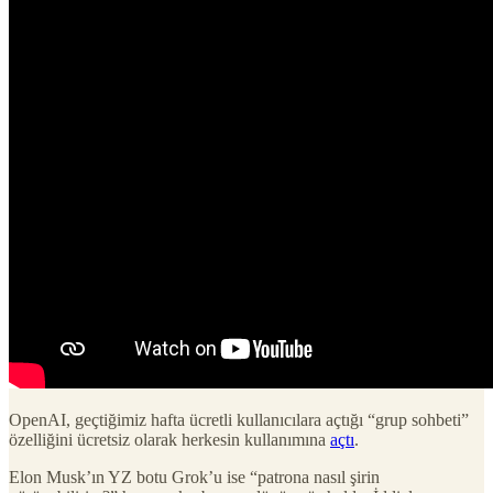
OpenAI, geçtiğimiz hafta ücretli kullanıcılara açtığı “grup sohbeti”
özelliğini ücretsiz olarak herkesin kullanımına
açtı
.
Elon Musk’ın YZ botu Grok’u ise “patrona nasıl şirin