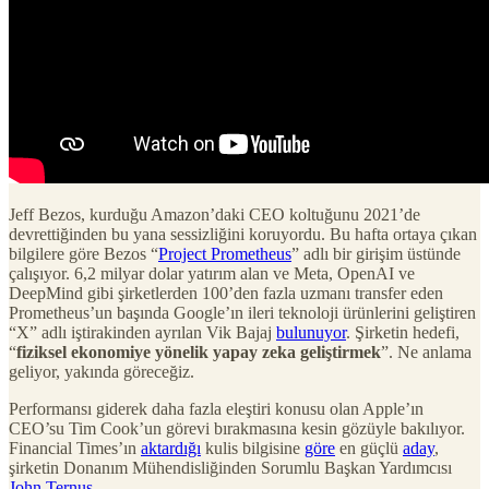
Jeff Bezos, kurduğu Amazon’daki CEO koltuğunu 2021’de
devrettiğinden bu yana sessizliğini koruyordu. Bu hafta ortaya çıkan
bilgilere göre Bezos “
Project Prometheus
” adlı bir girişim üstünde
çalışıyor. 6,2 milyar dolar yatırım alan ve Meta, OpenAI ve
DeepMind gibi şirketlerden 100’den fazla uzmanı transfer eden
Prometheus’un başında Google’ın ileri teknoloji ürünlerini geliştiren
“X” adlı iştirakinden ayrılan Vik Bajaj
bulunuyor
. Şirketin hedefi,
“
fiziksel ekonomiye yönelik yapay zeka geliştirmek
”. Ne anlama
geliyor, yakında göreceğiz.
Performansı giderek daha fazla eleştiri konusu olan Apple’ın
CEO’su Tim Cook’un görevi bırakmasına kesin gözüyle bakılıyor.
Financial Times’ın
aktardığı
kulis bilgisine
göre
en güçlü
aday
,
şirketin Donanım Mühendisliğinden Sorumlu Başkan Yardımcısı
John Ternus
.