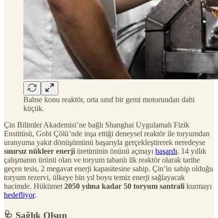
Bahse konu reaktör, orta sınıf bir gemi motorundan dahi
küçük.
Çin Bilimler Akademisi’ne bağlı Shanghai Uygulamalı Fizik
Enstitüsü, Gobi Çölü’nde inşa ettiği deneysel reaktör ile toryumdan
uranyuma yakıt dönüşümünü başarıyla gerçekleştirerek neredeyse
sınırsız nükleer enerji
üretiminin önünü açmayı
başardı
. 14 yıllık
çalışmanın ürünü olan ve toryum tabanlı ilk reaktör olarak tarihe
geçen tesis, 2 megavat enerji kapasitesine sahip. Çin’in sahip olduğu
toryum rezervi, ülkeye bin yıl boyu temiz enerji sağlayacak
hacimde. Hükümet
2050 yılına kadar 50 toryum santrali
kurmayı
hedefliyor
.
🩺 Sağlık Olsun