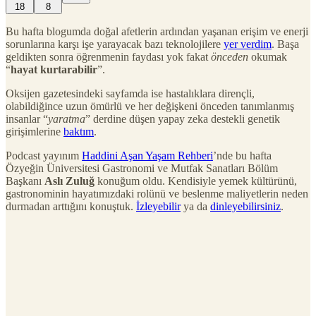
18
8
Bu hafta blogumda doğal afetlerin ardından yaşanan erişim ve enerji
sorunlarına karşı işe yarayacak bazı teknolojilere
yer verdim
. Başa
geldikten sonra öğrenmenin faydası yok fakat
önceden
okumak
“
hayat kurtarabilir
”.
Oksijen gazetesindeki sayfamda ise hastalıklara dirençli,
olabildiğince uzun ömürlü ve her değişkeni önceden tanımlanmış
insanlar “
yaratma
” derdine düşen yapay zeka destekli genetik
girişimlerine
baktım
.
Podcast yayınım
Haddini Aşan Yaşam Rehberi
’nde bu hafta
Özyeğin Üniversitesi Gastronomi ve Mutfak Sanatları Bölüm
Başkanı
Aslı Zuluğ
konuğum oldu. Kendisiyle yemek kültürünü,
gastronominin hayatımızdaki rolünü ve beslenme maliyetlerin neden
durmadan arttığını konuştuk.
İzleyebilir
ya da
dinleyebilirsiniz
.