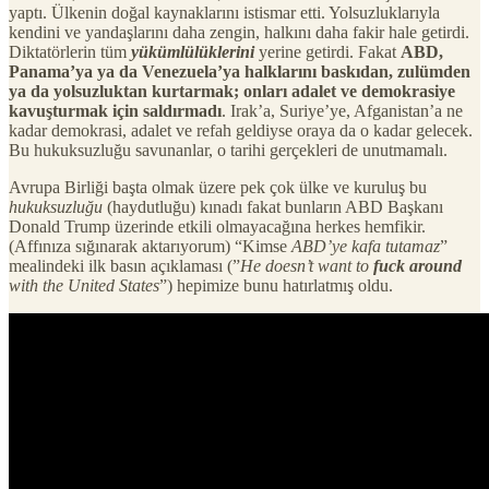
yaptı. Ülkenin doğal kaynaklarını istismar etti. Yolsuzluklarıyla
kendini ve yandaşlarını daha zengin, halkını daha fakir hale getirdi.
Diktatörlerin tüm
yükümlülüklerini
yerine getirdi. Fakat
ABD,
Panama’ya ya da Venezuela’ya halklarını baskıdan, zulümden
ya da yolsuzluktan kurtarmak; onları adalet ve demokrasiye
kavuşturmak için saldırmadı
. Irak’a, Suriye’ye, Afganistan’a ne
kadar demokrasi, adalet ve refah geldiyse oraya da o kadar gelecek.
Bu hukuksuzluğu savunanlar, o tarihi gerçekleri de unutmamalı.
Avrupa Birliği başta olmak üzere pek çok ülke ve kuruluş bu
hukuksuzluğu
(haydutluğu) kınadı fakat bunların ABD Başkanı
Donald Trump üzerinde etkili olmayacağına herkes hemfikir.
(Affınıza sığınarak aktarıyorum) “Kimse
ABD’ye kafa tutamaz
”
mealindeki ilk basın açıklaması (”
He doesn’t want to
fuck around
with the United States
”) hepimize bunu hatırlatmış oldu.