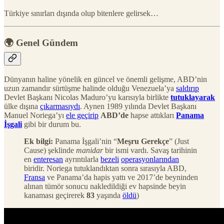
Türkiye sınırları dışında olup bitenlere gelirsek…
🌍 Genel Gündem
Dünyanın haline yönelik en güncel ve önemli gelişme, ABD’nin
uzun zamandır sürtüşme halinde olduğu Venezuela’ya
saldırıp
Devlet Başkanı Nicolas Maduro’yu karısıyla birlikte
tutuklayarak
ülke dışına
çıkarmasıydı
. Aynen 1989 yılında Devlet Başkanı
Manuel Noriega’yı
ele geçirip
ABD’de
hapse attıkları
Panama
İşgali
gibi bir durum bu.
Ek bilgi:
Panama İşgali’nin “
Meşru Gerekçe
” (Just
Cause) şeklinde
manidar
bir ismi vardı. Savaş tarihinin
en
enteresan
ayrıntılarla
bezeli
operasyonlarından
biridir. Noriega tutuklandıktan sonra sırasıyla ABD,
Fransa
ve Panama’da hapis yattı ve 2017’de beyninden
alınan tümör sonucu nakledildiği ev hapsinde beyin
kanaması geçirerek
83
yaşında
öldü
)