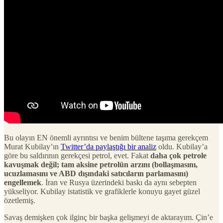
Bu olayın EN önemli ayrıntısı ve benim bültene taşıma gerekçem
Murat Kubilay’ın
Twitter’da paylaştığı bir analiz
oldu. Kubilay’a
göre bu saldırının gerekçesi petrol, evet. Fakat
daha çok petrole
kavuşmak değil; tam aksine petrolün arzını (bollaşmasını,
ucuzlamasını ve ABD dışındaki satıcıların parlamasını)
engellemek
. İran ve Rusya üzerindeki baskı da aynı sebepten
yükseliyor. Kubilay istatistik ve grafiklerle konuyu gayet güzel
özetlemiş.
Savaş demişken çok ilginç bir başka gelişmeyi de aktarayım. Çin’e