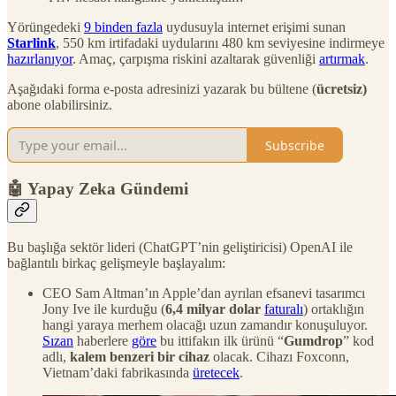
Yörüngedeki
9 binden fazla
uydusuyla internet erişimi sunan
Starlink
, 550 km irtifadaki uydularını 480 km seviyesine indirmeye
hazırlanıyor
. Amaç, çarpışma riskini azaltarak güvenliği
artırmak
.
Aşağıdaki forma e-posta adresinizi yazarak bu bültene (
ücretsiz)
abone olabilirsiniz.
Subscribe
🤖 Yapay Zeka Gündemi
Bu başlığa sektör lideri (ChatGPT’nin geliştiricisi) OpenAI ile
bağlantılı birkaç gelişmeyle başlayalım:
CEO Sam Altman’ın Apple’dan ayrılan efsanevi tasarımcı
Jony Ive ile kurduğu (
6,4 milyar dolar
faturalı
) ortaklığın
hangi yaraya merhem olacağı uzun zamandır konuşuluyor.
Sızan
haberlere
göre
bu ittifakın ilk ürünü “
Gumdrop
” kod
adlı,
kalem benzeri bir cihaz
olacak. Cihazı Foxconn,
Vietnam’daki fabrikasında
üretecek
.