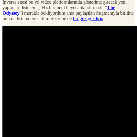
Inverse sitesi bu yıl video platformlarında gösterime girecek yeni
yapımları listelemiş. Hiçbiri beni heyecanlandırmadı. “
The
Odyssey
”i merakla bekliyordum ama paylaşılan fragmanıyla birlikte
onu da listemden sildim. Siz yine de
bir göz gezdirin
.