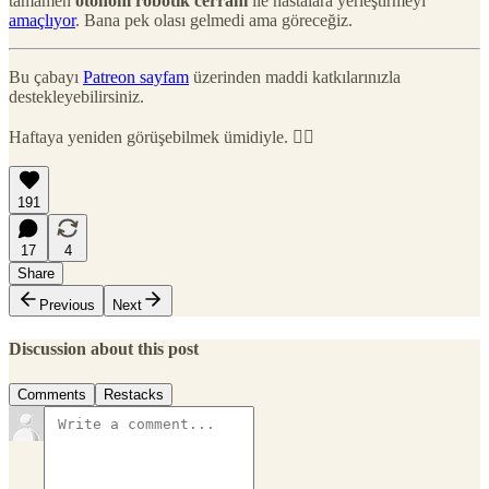
tamamen
otonom robotik cerrahi
ile hastalara yerleştirmeyi
amaçlıyor
. Bana pek olası gelmedi ama göreceğiz.
Bu çabayı
Patreon sayfam
üzerinden maddi katkılarınızla
destekleyebilirsiniz.
Haftaya yeniden görüşebilmek ümidiyle. 🙋‍♂️
191
17
4
Share
Previous
Next
Discussion about this post
Comments
Restacks