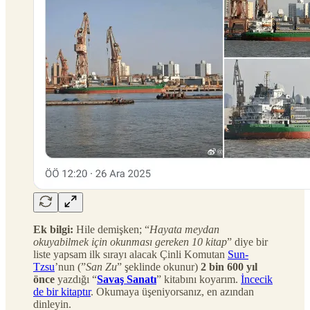
Ek bilgi:
Hile demişken; “
Hayata meydan
okuyabilmek için okunması gereken 10 kitap
” diye bir
liste yapsam ilk sırayı alacak Çinli Komutan
Sun-
Tzsu
’nun (”
San Zu
” şeklinde okunur)
2 bin 600 yıl
önce
yazdığı “
Savaş Sanatı
” kitabını koyarım.
İncecik
de bir kitaptır
. Okumaya üşeniyorsanız, en azından
dinleyin.