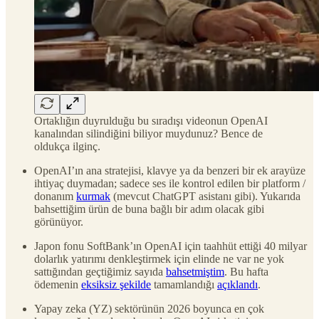
Ortaklığın duyrulduğu bu sıradışı videonun OpenAI
kanalından silindiğini biliyor muydunuz? Bence de
oldukça ilginç.
OpenAI’ın ana stratejisi, klavye ya da benzeri bir ek arayüze
ihtiyaç duymadan; sadece ses ile kontrol edilen bir platform /
donanım
kurmak
(mevcut ChatGPT asistanı gibi). Yukarıda
bahsettiğim ürün de buna bağlı bir adım olacak gibi
görünüyor.
Japon fonu SoftBank’ın OpenAI için taahhüt ettiği 40 milyar
dolarlık yatırımı denkleştirmek için elinde ne var ne yok
sattığından geçtiğimiz sayıda
bahsetmiştim
. Bu hafta
ödemenin
eksiksiz şekilde
tamamlandığı
açıklandı
.
Yapay zeka (YZ) sektörünün 2026 boyunca en çok