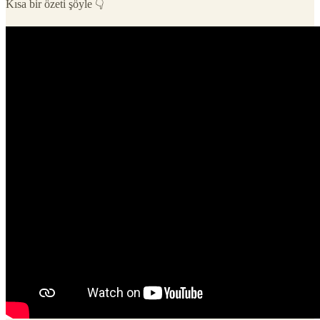
Kısa bir özeti şöyle 👇