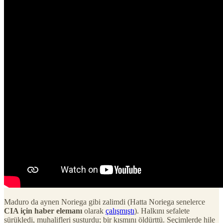
Maduro da aynen Noriega gibi zalimdi (Hatta Noriega senelerce
CIA için haber elemanı
olarak
çalışmıştı
). Halkını sefalete
sürükledi, muhalifleri susturdu; bir kısmını öldürttü. Seçimlerde hile