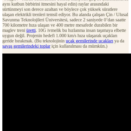
aynı kutbun birbirini itmesini hayal edin) raylar arasındaki
sürtünmeyi son derece azaltan ve böylece çok yüksek süratlere
ulaşan elektrikli trenleri temsil ediyor. Bu alanda çalışan Çin / Ulusal
Savunma Teknolojileri Üniversitesi, sadece 2 saniyede 0’dan saatte
700 kilometre hıza ulaşan ve 400 metre mesafede durabilen bir
maglev treni
üretti
. 10G ivmelik bu hızlanma insan taşımaya elbette
uygun değil. Projenin hedefi 1.000 km/s hıza ulaşarak uçakları
geride bırakmak. (Bu teknolojinin
uçak gemilerinde uçakları
ya da
savaş gemilerindeki toplar
için kullanılması da mümkün.)