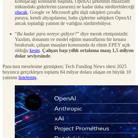
konuşacağı konuların başında, OpenAI şirketinin muazzam
miktardaki giderlerini (zararını) ne kadar daha sürdürebileceği
olacak
. Google ve Microsoft gibi dişli rakipleri çuvalla
paraya, kendi altyapılarına; hatta çiplerine sahipken OpenAI
ancak topladığı yatırım ile varlığını sürdürebiliyor.
“
Bu kadar para nereye gidiyor?
” diye merak etmişsinizdir.
Yazılım, donanım ve model eğitim masraflarını bir kenara
bırakırsak; çalışan maaşları konusunda da elinin EPEY açık
olduğu
kesin
.
Çalışan başı yıllık ortalama maaş 1,5 milyon
dolar seviyesinde
.
Para-tura meselesine girmişken; Tech Funding News sitesi 2025
boyunca gerçekleşen toplamı 84 milyar dolara ulaşan en büyük 10
yatırımı
listelemiş
.