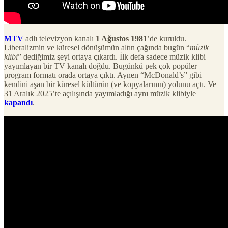
MTV
adlı televizyon kanalı
1 Ağustos 1981
’de kuruldu.
Liberalizmin ve küresel dönüşümün altın çağında bugün “
müzik
klibi
” dediğimiz şeyi ortaya çıkardı. İlk defa sadece müzik klibi
yayımlayan bir TV kanalı doğdu. Bugünkü pek çok popüler
program formatı orada ortaya çıktı. Aynen “McDonald’s” gibi
kendini aşan bir küresel kültürün (ve kopyalarının) yolunu açtı. Ve
31 Aralık 2025’te açılışında yayımladığı aynı müzik klibiyle
kapandı
.