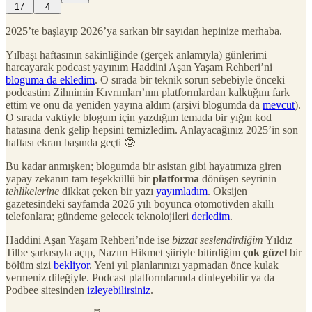
17
4
2025’te başlayıp 2026’ya sarkan bir sayıdan hepinize merhaba.
Yılbaşı haftasının sakinliğinde (gerçek anlamıyla) günlerimi
harcayarak podcast yayınım Haddini Aşan Yaşam Rehberi’ni
bloguma da ekledim
. O sırada bir teknik sorun sebebiyle önceki
podcastim Zihnimin Kıvrımları’nın platformlardan kalktığını fark
ettim ve onu da yeniden yayına aldım (arşivi blogumda da
mevcut
).
O sırada vaktiyle blogum için yazdığım temada bir yığın kod
hatasına denk gelip hepsini temizledim. Anlayacağınız 2025’in son
haftası ekran başında geçti 🤓
Bu kadar anmışken; blogumda bir asistan gibi hayatımıza giren
yapay zekanın tam teşekküllü bir
platforma
dönüşen seyrinin
tehlikelerine
dikkat çeken bir yazı
yayımladım
. Oksijen
gazetesindeki sayfamda 2026 yılı boyunca otomotivden akıllı
telefonlara; gündeme gelecek teknolojileri
derledim
.
Haddini Aşan Yaşam Rehberi’nde ise
bizzat seslendirdiğim
Yıldız
Tilbe şarkısıyla açıp, Nazım Hikmet şiiriyle bitirdiğim
çok güzel
bir
bölüm sizi
bekliyor
. Yeni yıl planlarınızı yapmadan önce kulak
vermeniz dileğiyle. Podcast platformlarında dinleyebilir ya da
Podbee sitesinden
izleyebilirsiniz
.