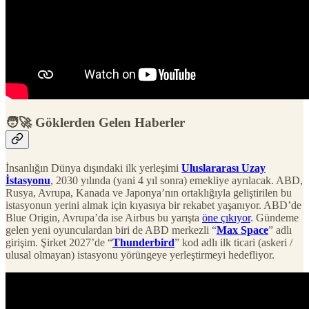
🧑‍🚀 Göklerden Gelen Haberler
İnsanlığın Dünya dışındaki ilk yerleşimi
Uluslararası Uzay
İstasyonu
, 2030 yılında (yani 4 yıl sonra) emekliye ayrılacak. ABD,
Rusya, Avrupa, Kanada ve Japonya’nın ortaklığıyla geliştirilen bu
istasyonun yerini almak için kıyasıya bir rekabet yaşanıyor. ABD’de
Blue Origin, Avrupa’da ise Airbus bu yarışta
öne çıkıyor
. Gündeme
gelen yeni oyunculardan biri de ABD merkezli “
Max Space
” adlı
girişim. Şirket 2027’de “
Thunderbird
” kod adlı ilk ticari (askeri /
ulusal olmayan) istasyonu yörüngeye yerleştirmeyi hedefliyor.