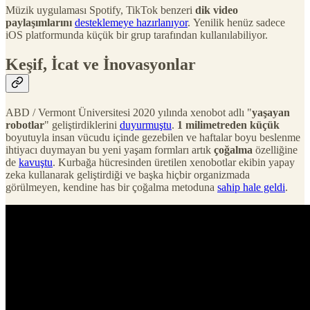
Müzik uygulaması Spotify, TikTok benzeri
dik video
paylaşımlarını
desteklemeye hazırlanıyor
. Yenilik henüz sadece
iOS platformunda küçük bir grup tarafından kullanılabiliyor.
Keşif, İcat ve İnovasyonlar
ABD / Vermont Üniversitesi 2020 yılında xenobot adlı "
yaşayan
robotlar
" geliştirdiklerini
duyurmuştu
.
1 milimetreden küçük
boyutuyla insan vücudu içinde gezebilen ve haftalar boyu beslenme
ihtiyacı duymayan bu yeni yaşam formları artık
çoğalma
özelliğine
de
kavuştu
. Kurbağa hücresinden üretilen xenobotlar ekibin yapay
zeka kullanarak geliştirdiği ve başka hiçbir organizmada
görülmeyen, kendine has bir çoğalma metoduna
sahip hale geldi
.