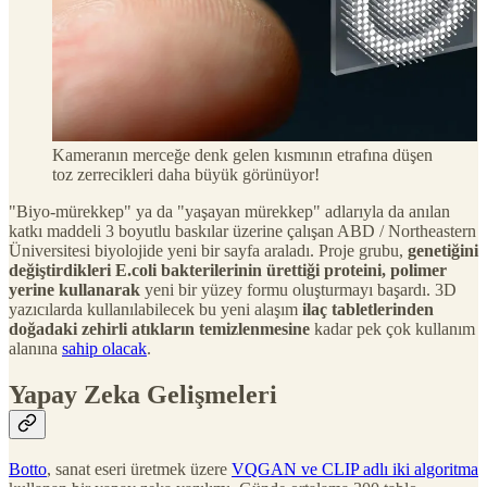
Kameranın merceğe denk gelen kısmının etrafına düşen
toz zerrecikleri daha büyük görünüyor!
"Biyo-mürekkep" ya da "yaşayan mürekkep" adlarıyla da anılan
katkı maddeli 3 boyutlu baskılar üzerine çalışan ABD / Northeastern
Üniversitesi biyolojide yeni bir sayfa araladı. Proje grubu,
genetiğini
değiştirdikleri E.coli bakterilerinin ürettiği proteini, polimer
yerine kullanarak
yeni bir yüzey formu oluşturmayı başardı. 3D
yazıcılarda kullanılabilecek bu yeni alaşım
ilaç tabletlerinden
doğadaki zehirli atıkların temizlenmesine
kadar pek çok kullanım
alanına
sahip olacak
.
Yapay Zeka Gelişmeleri
Botto
, sanat eseri üretmek üzere
VQGAN ve CLIP adlı iki algoritma