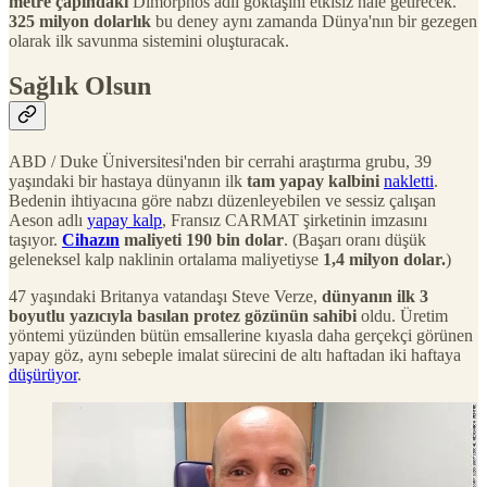
metre çapındaki
Dimorphos adlı göktaşını etkisiz hale getirecek.
325 milyon dolarlık
bu deney aynı zamanda Dünya'nın bir gezegen
olarak ilk savunma sistemini oluşturacak.
Sağlık Olsun
ABD / Duke Üniversitesi'nden bir cerrahi araştırma grubu, 39
yaşındaki bir hastaya dünyanın ilk
tam yapay kalbini
nakletti
.
Bedenin ihtiyacına göre nabzı düzenleyebilen ve sessiz çalışan
Aeson adlı
yapay kalp
, Fransız CARMAT şirketinin imzasını
taşıyor.
Cihazın
maliyeti 190 bin dolar
. (Başarı oranı düşük
geleneksel kalp naklinin ortalama maliyetiyse
1,4 milyon dolar.
)
47 yaşındaki Britanya vatandaşı Steve Verze,
dünyanın ilk 3
boyutlu yazıcıyla basılan protez gözünün sahibi
oldu. Üretim
yöntemi yüzünden bütün emsallerine kıyasla daha gerçekçi görünen
yapay göz, aynı sebeple imalat sürecini de altı haftadan iki haftaya
düşürüyor
.