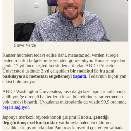
Steve Verze
Kanser hücreleri tedavi edilse dahi, metastaz adı verilen süreçle
bedenin farklı bölgelerinde yeniden görülebiliyor. Buna sebep olan
genin 17 yıl önce keşfedilmesinden ardından ABD / Princeton
Üniversitesi üstünde 2 yıl çalıştıkları
bir molekül ile bu geni
baskılayarak metastazı engellemeyi
başardı
. Tedavinin hiçbir yan
etkisi bulunmuyor.
ABD / Washington Üniversitesi, kısa dalga lazer ışınları kullanarak
antibiyotiğe dirençli bakterilerin insan hücrelerine zarar vermeden
yok etmeyi başardı. Uygulama mikroplarda da yüzde 99,9 oranında
başarı sağlıyor
.
Japonya merkezli biyoteknonoji girişimi Hirotsu,
genetiği
değiştirilmiş özel kurtçuklar
yardımıyla halen en öldürücü
hastalıklar kapsamında olan Pankreas kanserini çok erken safhada