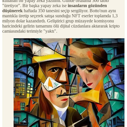
kullanan bir yapay zeka yazılımı. Günde ortalama 300 tablo
"üretiyor". Bir başka yapay zeka ise
insanların gözünden
düşünerek
haftada 350 tanesini seçip sergiliyor. Botto'nun aynı
mantıkla üretip seçerek satışa sunduğu NFT eserler toplamda 1,3
milyon dolar kazandırdı. Geliştirici grup müzayede komisyonu
haricindeki gelirin tamamını ölü dijital cüzdanlara aktararak kripto
camiasındaki terimiyle "yaktı".