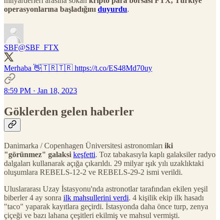
milyarderleri arasına sokan
kripto para borsası FTX, Türkiye
operasyonlarına başladığını
duyurdu
.
SBF
@SBF_FTX
Merhaba 👋🇹🇷🇹🇷 https://t.co/ES48Md70uy
8:59 PM · Jan 18, 2023
Göklerden gelen haberler
Danimarka / Copenhagen Üniversitesi astronomları
iki
"görünmez" galaksi
keşfetti
. Toz tabakasıyla kaplı galaksiler radyo
dalgaları kullanarak açığa çıkarıldı. 29 milyar ışık yılı uzaklıktaki
oluşumlara REBELS-12-2 ve REBELS-29-2 ismi verildi.
Uluslararası Uzay İstasyonu'nda astronotlar tarafından ekilen yeşil
biberler 4 ay sonra
ilk mahsullerini verdi
. 4 kişilik ekip ilk hasadı
"taco" yaparak kayıtlara geçirdi. İstasyonda daha önce turp, zenya
çiçeği ve bazı lahana çeşitleri ekilmiş ve mahsul vermişti.