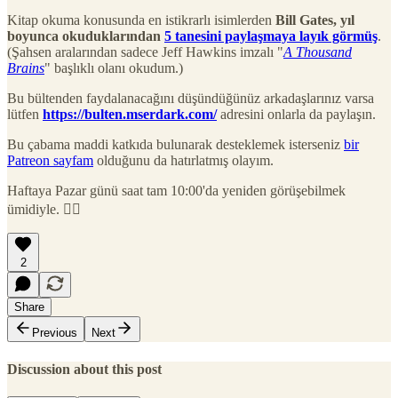
Kitap okuma konusunda en istikrarlı isimlerden
Bill Gates, yıl
boyunca okuduklarından
5 tanesini paylaşmaya layık görmüş
.
(Şahsen aralarından sadece Jeff Hawkins imzalı "
A Thousand
Brains
" başlıklı olanı okudum.)
Bu bültenden faydalanacağını düşündüğünüz arkadaşlarınız varsa
lütfen
https://bulten.mserdark.com/
adresini onlarla da paylaşın.
Bu çabama maddi katkıda bulunarak desteklemek isterseniz
bir
Patreon sayfam
olduğunu da hatırlatmış olayım.
Haftaya Pazar günü saat tam 10:00'da yeniden görüşebilmek
ümidiyle. 🙋‍♂️
2
Share
Previous
Next
Discussion about this post