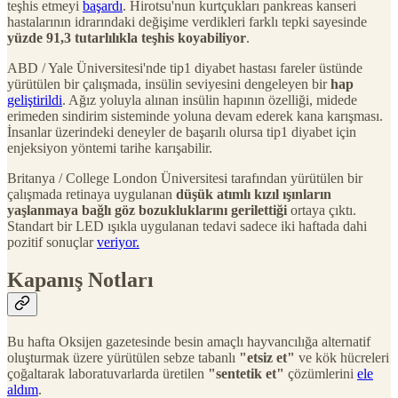
teşhis etmeyi
başardı
. Hirotsu'nun kurtçukları pankreas kanseri
hastalarının idrarındaki değişime verdikleri farklı tepki sayesinde
yüzde 91,3 tutarlılıkla teşhis koyabiliyor
.
ABD / Yale Üniversitesi'nde tip1 diyabet hastası fareler üstünde
yürütülen bir çalışmada, insülin seviyesini dengeleyen bir
hap
geliştirildi
. Ağız yoluyla alınan insülin hapının özelliği, midede
erimeden sindirim sisteminde yoluna devam ederek kana karışması.
İnsanlar üzerindeki deneyler de başarılı olursa tip1 diyabet için
enjeksiyon yöntemi tarihe karışabilir.
Britanya / College London Üniversitesi tarafından yürütülen bir
çalışmada retinaya uygulanan
düşük atımlı kızıl ışınların
yaşlanmaya bağlı göz bozukluklarını gerilettiği
ortaya çıktı.
Standart bir LED ışıkla uygulanan tedavi sadece iki haftada dahi
pozitif sonuçlar
veriyor.
Kapanış Notları
Bu hafta Oksijen gazetesinde besin amaçlı hayvancılığa alternatif
oluşturmak üzere yürütülen sebze tabanlı
"etsiz et"
ve kök hücreleri
çoğaltarak laboratuvarlarda üretilen
"sentetik et"
çözümlerini
ele
aldım
.