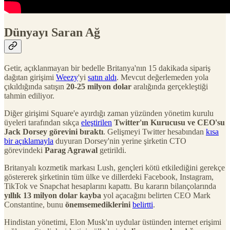
Dünyayı Saran Ağ
Getir, açıklanmayan bir bedelle Britanya'nın 15 dakikada sipariş
dağıtan girişimi
Weezy
'yi
satın aldı
. Mevcut değerlemeden yola
çıkıldığında satışın
20-25 milyon dolar
aralığında gerçekleştiği
tahmin ediliyor.
Diğer girişimi Square'e ayırdığı zaman yüzünden yönetim kurulu
üyeleri tarafından sıkça
eleştirilen
Twitter'ın Kurucusu ve CEO'su
Jack Dorsey görevini bıraktı
. Gelişmeyi Twitter hesabından
kısa
bir açıklamayla
duyuran Dorsey'nin yerine şirketin CTO
görevindeki
Parag Agrawal
getirildi.
Britanyalı kozmetik markası Lush, gençleri kötü etkilediğini gerekçe
göstererek şirketinin tüm ülke ve dillerdeki Facebook, Instagram,
TikTok ve Snapchat hesaplarını kapattı. Bu kararın bilançolarında
yıllık 13 milyon dolar kayba
yol açacağını belirten CEO Mark
Constantine, bunu
önemsemediklerini
belirtti
.
Hindistan yönetimi, Elon Musk'ın uydular üstünden internet erişimi