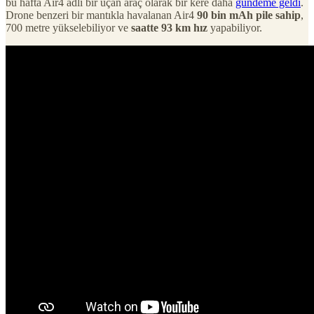
bu hafta Air4 adlı bir uçan araç olarak bir kere daha
gündeme geldi
.
Drone benzeri bir mantıkla havalanan Air4
90 bin mAh pile sahip
,
700 metre yükselebiliyor ve
saatte 93 km hız
yapabiliyor.