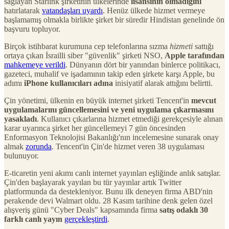
sağlayan Starlink şirketinin ülkelerinde
lisansının olmadığını
hatırlatarak
vatandaşları uyardı
. Henüz ülkede hizmet vermeye
başlamamış olmakla birlikte şirket bir süredir Hindistan genelinde ön
başvuru topluyor.
Birçok istihbarat kurumuna cep telefonlarına sızma
hizmeti
sattığı
ortaya çıkan İsrailli siber "güvenlik" şirketi NSO,
Apple tarafından
mahkemeye verildi
. Dünyanın dört bir yanından binlerce politikacı,
gazeteci, muhalif ve işadamının takip eden şirkete karşı Apple, bu
adımı
iPhone kullanıcıları adına
inisiyatif alarak attığını belirtti.
Çin yönetimi, ülkenin en büyük internet şirketi Tencent'in
mevcut
uygulamalarını güncellemesini ve yeni uygulama çıkarmasını
yasakladı
. Kullanıcı çıkarlarına hizmet etmediği gerekçesiyle alınan
karar uyarınca şirket her güncellemeyi 7 gün öncesinden
Enformasyon Teknolojisi Bakanlığı'nın incelemesine sunarak onay
almak
zorunda
. Tencent'in Çin'de hizmet veren 38 uygulaması
bulunuyor.
E-ticaretin yeni akımı canlı internet yayınları eşliğinde anlık satışlar.
Çin'den başlayarak yayılan bu tür yayınlar artık Twitter
platformunda da destekleniyor. Bunu ilk deneyen firma ABD'nin
perakende devi Walmart oldu. 28 Kasım tarihine denk gelen özel
alışveriş günü "Cyber Deals" kapsamında firma
satış odaklı 30
farklı canlı yayın
gerçekleştirdi
.