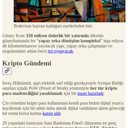
Botto'nun hayran kaldığım eserlerinden biri.
Güney Kore
330 milyon dolarlık bir yatırımla
ülkenin
güneybatısında bir "
yapay zeka dönüşüm kompleksi
" inşa ediyor.
46 kilometrekareye yayılacak yapı, yapay zeka çalışmaları ve
uygulamaları adına öncü
rol oynayacak
.
Kripto Gündemi
İsveç Hükümeti, aşırı elektrik sarf ettiği gerekçesiyle Avrupa Birliği
sınırları içinde PoW (Proof of Work) yöntemiyle
her tür kripto
para madenciliğini yasaklamak
için bir
tasarı hazırladı
.
Çin yönetimi kripto para kullanımını kendi para birimi dijital yuan'a
kaydırmak için bir adım daha atarak dijital varlıkların işlem göreceği
bir resmi borsa kurma
kararı aldı
.
29 yaşındaki kurucusu Sam Bankman-Fried'ı dünyanın en genç