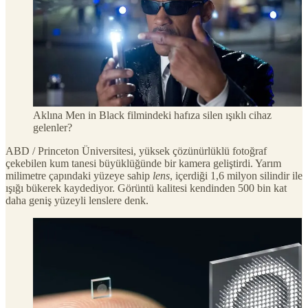
Aklına Men in Black filmindeki hafıza silen ışıklı cihaz
gelenler?
ABD / Princeton Üniversitesi, yüksek çözünürlüklü fotoğraf
çekebilen kum tanesi büyüklüğünde bir kamera geliştirdi. Yarım
milimetre çapındaki yüzeye sahip
lens
, içerdiği 1,6 milyon silindir ile
ışığı bükerek kaydediyor. Görüntü kalitesi kendinden 500 bin kat
daha geniş yüzeyli lenslere denk.