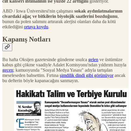
cilt kanseri ihtimalinin ise yüzde 22 arttığını
gösteriyor.
ABD / Iowa Üniversitesi'nin çalışması
sokak aydınlatmalarının
civardaki ağaç ve bitkilerin biyolojik saatlerini bozduğunu
,
bunun da polen salımını artırarak alerjisi olanları daha da kötü
etkilediğini
ortaya koydu
.
Kapanış Notları
Bu hafta Oksijen gazetesinde gündeme usulca
gelen
ve üstümüze
kabus gibi çökme vaadiyle Adalet Komisyonu'ndan yıldırım hızıyla
geçen
; kamuoyunda "Sosyal Medya Yasası" adıyla tartışılan
meseleseden bahsettim. Fırtına
şimdilik dindi gibi görünüyor
ancak
bu defterin böyle kapanacağını sanmayın.