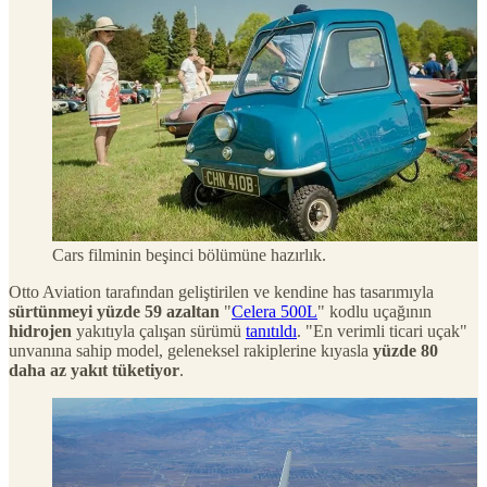
Cars filminin beşinci bölümüne hazırlık.
Otto Aviation tarafından geliştirilen ve kendine has tasarımıyla
sürtünmeyi yüzde 59 azaltan
"
Celera 500L
" kodlu uçağının
hidrojen
yakıtıyla çalışan sürümü
tanıtıldı
. "En verimli ticari uçak"
unvanına sahip model, geleneksel rakiplerine kıyasla
yüzde 80
daha az yakıt tüketiyor
.