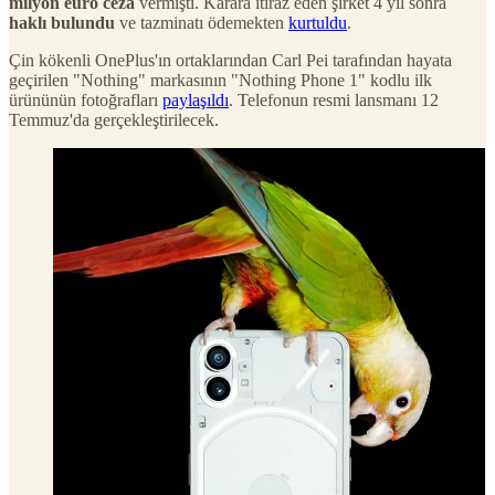
milyon euro ceza
vermişti. Karara itiraz eden şirket 4 yıl sonra
haklı bulundu
ve tazminatı ödemekten
kurtuldu
.
Çin kökenli OnePlus'ın ortaklarından Carl Pei tarafından hayata
geçirilen "Nothing" markasının "Nothing Phone 1" kodlu ilk
ürününün fotoğrafları
paylaşıldı
. Telefonun resmi lansmanı 12
Temmuz'da gerçekleştirilecek.