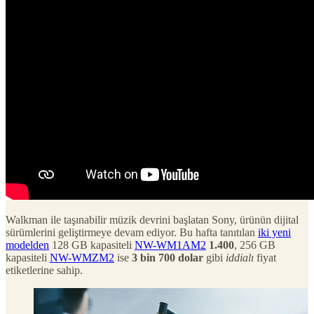
Walkman ile taşınabilir müzik devrini başlatan Sony, ürünün dijital
sürümlerini geliştirmeye devam ediyor. Bu hafta tanıtılan
iki yeni
modelden
128 GB kapasiteli
NW-WM1AM2
1.400
, 256 GB
kapasiteli
NW-WMZM2
ise
3 bin 700 dolar
gibi
iddialı
fiyat
etiketlerine sahip.