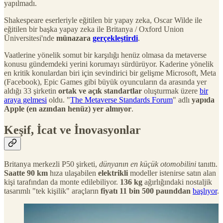
yapılmadı.
Shakespeare eserleriyle eğitilen bir yapay zeka, Oscar Wilde ile
eğitilen bir başka yapay zeka ile Britanya / Oxford Union
Üniversitesi'nde
münazara
gerçekleştirdi
.
Vaatlerine yönelik somut bir karşılığı henüz olmasa da metaverse
konusu gündemdeki yerini korumayı sürdürüyor. Kaderine yönelik
en kritik konulardan biri için sevindirici bir gelişme Microsoft, Meta
(Facebook), Epic Games gibi büyük oyuncuların da arasında yer
aldığı 33 şirketin
ortak ve açık standartlar
oluşturmak üzere
bir
araya gelmesi
oldu. "
The Metaverse Standards Forum
" adlı
yapıda
Apple (en azından henüz) yer almıyor
.
Keşif, İcat ve İnovasyonlar
Britanya merkezli P50 şirketi,
dünyanın en küçük otomobilini
tanıttı.
Saatte 90 km
hıza ulaşabilen
elektrikli
modeller istenirse satın alan
kişi tarafından da monte edilebiliyor.
136 kg
ağırlığındaki nostaljik
tasarımlı "tek kişilik" araçların
fiyatı 11 bin 500 paunddan
başlıyor
.