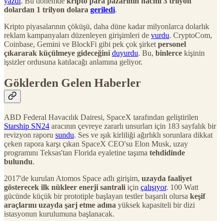
yazdı
. Bu dönemde
kripto para pazarının hacmi 3 trilyon
dolardan 1 trilyon dolara
geriledi
.
Kripto piyasalarının çöküşü, daha düne kadar milyonlarca dolarlık
reklam kampanyaları düzenleyen girişimleri de
vurdu
. CryptoCom,
Coinbase, Gemini ve BlockFi gibi pek çok şirket
personel
çıkararak küçülmeye gideceğini
duyurdu
. Bu,
binlerce
kişinin
işsizler ordusuna katılacağı anlamına geliyor.
Göklerden Gelen Haberler
ABD Federal Havacılık Dairesi, SpaceX tarafından geliştirilen
Starship SN24
aracının çevreye zararlı unsurları için 183 sayfalık bir
revizyon raporu
sundu
. Ses ve ışık kirliliği ağırlıklı sorunlara dikkat
çeken rapora karşı çıkan SpaceX CEO'su Elon Musk, uzay
programını Teksas'tan Florida eyaletine taşıma
tehdidinde
bulundu
.
2017'de kurulan Atomos Space adlı girişim,
uzayda faaliyet
gösterecek ilk nükleer enerji santrali
için
çalışıyor
. 100 Watt
gücünde küçük bir prototiple başlayan testler başarılı olursa
keşif
araçlarını uzayda şarj etme adına
yüksek kapasiteli bir dizi
istasyonun kurulumuna başlanacak.