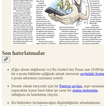
Son hatırlatmalar
(Eğer abone değilseniz ve) Bu özetleri her Pazar saat 10:00'da
bir e-posta bildirimi eşliğinde almak isterseniz
sayfadaki forma
e-posta adresinizi yazmanız yeterli.
Destek olmak isteyenler için bir
Patreon sayfası
, arşiv taraması
yapacaklar içinse basit fakat işe yarar bir
arama motorumu
olduğunu da hatırlatmış olayım.
Bu bültenden faydalanacağını düşündüğünüz arkadaşlarınız