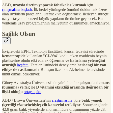
ABD,
uzayda üretim yapacak fabrikalar kurmak
için
çalışmalara başladı
. İlk hedef yörüngede ömrünü doldurmak üzere
olan uyduların parçalarını üretmek ve değiştirmek. İlerleyen süreçte
uzay istasyonu benzeri büyük yapıların üretimine geçilecek. Bu
yöntemle uzay programlarının maliyetinin düşürülmesi amaçlanıyor.
Sağlık Olsun
İsviçre'deki EPFL Teknoloji Enstitüsü, kanser tedavisi sürecinde
kemoterapide
kullanılan "
CI-994
" kodlu etken maddenin beynin
plastisesine olmlu etki ederek
öğrenme ve hatırlama yeteneğini
artırdığı
keşfetti
. Fareler üstündeki deneylerde
herhangi bir yan
etkiye de rastlanmadı
. Buluşun özellikle Alzheimer tedavisinde
umut olması bekleniyor.
Güney Avustralya Üniversitesi'nde yürütülen bir çalışmada
demans
(bunama) ve felç ile D vitamini eksikliği arasında doğrudan bir
ilişki olduğu
ortaya çıktı
.
ABD / Brown Üniversitesi'nin
araştırmasına
göre
balık yemek
(içerdiği
civa
sebebiyle) cilt kanserini tetikliyor
. Sonuçlar günde
42,8 gram balık yiyenlerde anormal hücre oluşumunun yüzde 28,