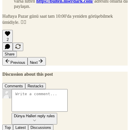
varsa lütfen
https://bulten.mserdark.com/
adresini onlarla da
paylaşın.
Haftaya Pazar günü saat tam 10:00'da yeniden görüşebilmek
ümidiyle. 🙋‍♂️
2
Share
Previous
Next
Discussion about this post
Comments
Restacks
Dünya Halleri reply rules
Top
Latest
Discussions