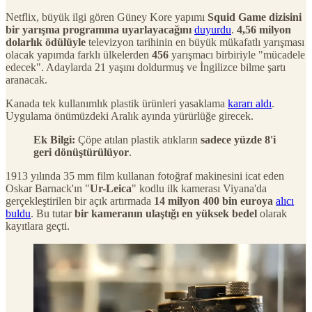
Netflix, büyük ilgi gören Güney Kore yapımı
Squid Game dizisini
bir yarışma programına uyarlayacağını
duyurdu
.
4,56 milyon
dolarlık ödülüyle
televizyon tarihinin en büyük mükafatlı yarışması
olacak yapımda farklı ülkelerden
456
yarışmacı birbiriyle "mücadele
edecek". Adaylarda 21 yaşını doldurmuş ve İngilizce bilme şartı
aranacak.
Kanada tek kullanımlık plastik ürünleri yasaklama
kararı aldı
.
Uygulama önümüzdeki Aralık ayında yürürlüğe girecek.
Ek Bilgi:
Çöpe atılan plastik atıkların
sadece yüzde 8'i
geri dönüştürülüyor
.
1913 yılında 35 mm film kullanan fotoğraf makinesini icat eden
Oskar Barnack'ın "
Ur-Leica
" kodlu ilk kamerası Viyana'da
gerçekleştirilen bir açık artırmada
14 milyon 400 bin euroya
alıcı
buldu
. Bu tutar
bir kameranın ulaştığı en yüksek bedel
olarak
kayıtlara geçti.