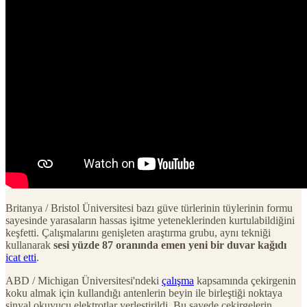
Britanya / Bristol Üniversitesi bazı güve türlerinin tüylerinin formu
sayesinde yarasaların hassas işitme yeteneklerinden kurtulabildiğini
keşfetti. Çalışmalarını genişleten araştırma grubu, aynı tekniği
kullanarak
sesi yüzde 87 oranında emen yeni bir duvar kağıdı
icat etti
.
ABD / Michigan Üniversitesi'ndeki
çalışma
kapsamında çekirgenin
koku almak için kullandığı antenlerin beyin ile birleştiği noktaya
sinyal okuyucu elektrotlar yerleştirildi. Bu sayede çekirgelerin