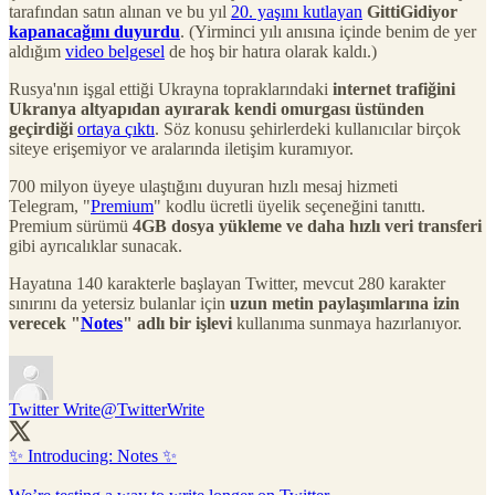
tarafından satın alınan ve bu yıl
20. yaşını kutlayan
GittiGidiyor
kapanacağını duyurdu
. (Yirminci yılı anısına içinde benim de yer
aldığım
video belgesel
de hoş bir hatıra olarak kaldı.)
Rusya'nın işgal ettiği Ukrayna topraklarındaki
internet trafiğini
Ukranya altyapıdan ayırarak kendi omurgası üstünden
geçirdiği
ortaya çıktı
. Söz konusu şehirlerdeki kullanıcılar birçok
siteye erişemiyor ve aralarında iletişim kuramıyor.
700 milyon üyeye ulaştığını duyuran hızlı mesaj hizmeti
Telegram, "
Premium
" kodlu ücretli üyelik seçeneğini tanıttı.
Premium sürümü
4GB dosya yükleme ve daha hızlı veri transferi
gibi ayrıcalıklar sunacak.
Hayatına 140 karakterle başlayan Twitter, mevcut 280 karakter
sınırını da yetersiz bulanlar için
uzun metin paylaşımlarına izin
verecek "
Notes
" adlı bir işlevi
kullanıma sunmaya hazırlanıyor.
Twitter Write
@TwitterWrite
✨ Introducing: Notes ✨