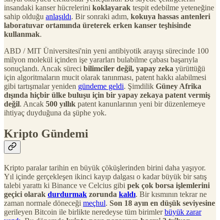
insandaki kanser hücrelerini
koklayarak
tespit edebilme yeteneğine
sahip olduğu
anlaşıldı
. Bir sonraki adım,
kokuya hassas antenleri
laboratuvar ortamında üreterek erken kanser teşhisinde
kullanmak
.
ABD / MIT Üniversitesi'nin yeni antibiyotik arayışı sürecinde 100
milyon molekül içinden işe yararları bulabilme çabası başarıyla
sonuçlandı. Ancak süreci
bilimciler değil, yapay zeka
yürüttüğü
için algoritmaların mucit olarak tanınması, patent hakkı alabilmesi
gibi tartışmalar yeniden
gündeme geldi
. Şimdilik
Güney Afrika
dışında hiçbir ülke buluşu için bir yapay zekaya patent vermiş
değil
. Ancak
500 yıllık
patent kanunlarının yeni bir düzenlemeye
ihtiyaç duyduğuna da şüphe yok.
Kripto Gündemi
Kripto paralar tarihin en büyük çöküşlerinden birini daha yaşıyor.
Yıl içinde gerçekleşen ikinci kayıp dalgası o kadar büyük bir satış
talebi yarattı ki Binance ve Celcius gibi
pek çok borsa işlemlerini
geçici olarak
durdurmak
zorunda
kaldı
. Bir kısmının tekrar ne
zaman normale döneceği
meçhul
.
Son 18 ayın en düşük seviyesine
gerileyen Bitcoin ile birlikte neredeyse tüm birimler
büyük zarar