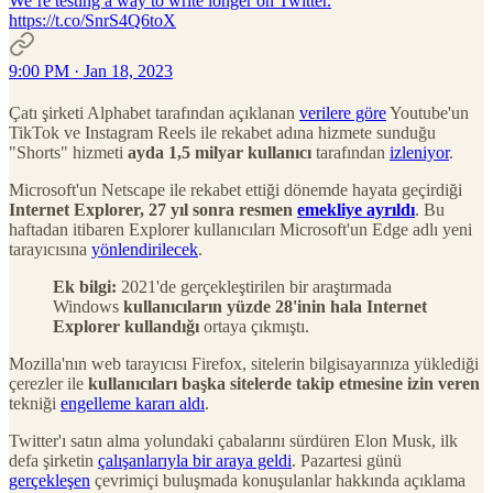
We’re testing a way to write longer on Twitter.
https://t.co/SnrS4Q6toX
9:00 PM · Jan 18, 2023
Çatı şirketi Alphabet tarafından açıklanan
verilere göre
Youtube'un
TikTok ve Instagram Reels ile rekabet adına hizmete sunduğu
"Shorts" hizmeti
ayda 1,5 milyar kullanıcı
tarafından
izleniyor
.
Microsoft'un Netscape ile rekabet ettiği dönemde hayata geçirdiği
Internet Explorer, 27 yıl sonra resmen
emekliye ayrıldı
. Bu
haftadan itibaren Explorer kullanıcıları Microsoft'un Edge adlı yeni
tarayıcısına
yönlendirilecek
.
Ek bilgi:
2021'de gerçekleştirilen bir araştırmada
Windows
kullanıcıların yüzde 28'inin hala Internet
Explorer kullandığı
ortaya çıkmıştı.
Mozilla'nın web tarayıcısı Firefox, sitelerin bilgisayarınıza yüklediği
çerezler ile
kullanıcıları başka sitelerde takip etmesine izin veren
tekniği
engelleme kararı aldı
.
Twitter'ı satın alma yolundaki çabalarını sürdüren Elon Musk, ilk
defa şirketin
çalışanlarıyla bir araya geldi
. Pazartesi günü
gerçekleşen
çevrimiçi buluşmada konuşulanlar hakkında açıklama