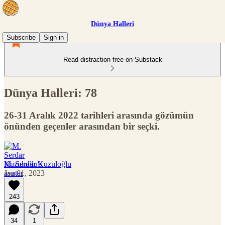
Dünya Halleri
Subscribe
Sign in
Read distraction-free on Substack
Dünya Halleri: 78
26-31 Aralık 2022 tarihleri arasında gözümün
önünden geçenler arasından bir seçki.
M. Serdar Kuzuloğlu
Jan 01, 2023
243
34
1