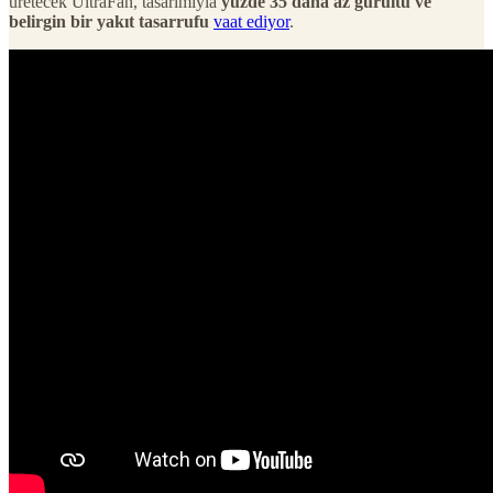
üretecek UltraFan, tasarımıyla
yüzde 35 daha az gürültü ve
belirgin bir yakıt tasarrufu
vaat ediyor
.