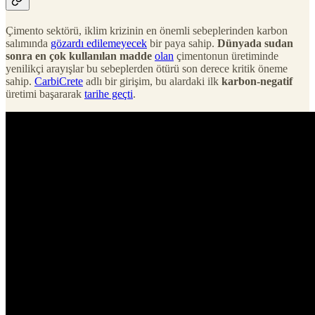
Çimento sektörü, iklim krizinin en önemli sebeplerinden karbon
salımında
gözardı edilemeyecek
bir paya sahip.
Dünyada sudan
sonra en çok kullanılan madde
olan
çimentonun üretiminde
yenilikçi arayışlar bu sebeplerden ötürü son derece kritik öneme
sahip.
CarbiCrete
adlı bir girişim, bu alardaki ilk
karbon-negatif
üretimi başararak
tarihe geçti
.