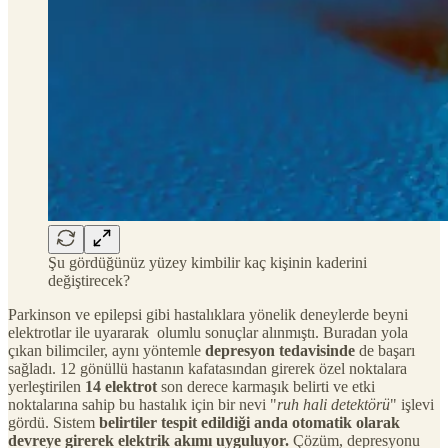
Şu gördüğünüz yüzey kimbilir kaç kişinin kaderini
değiştirecek?
Parkinson ve epilepsi gibi hastalıklara yönelik deneylerde beyni
elektrotlar ile uyararak olumlu sonuçlar alınmıştı. Buradan yola
çıkan bilimciler, aynı yöntemle
depresyon tedavisinde
de başarı
sağladı. 12 gönüllü hastanın kafatasından girerek özel noktalara
yerleştirilen
14 elektrot
son derece karmaşık belirti ve etki
noktalarına sahip bu hastalık için bir nevi "
ruh hali detektörü
" işlevi
gördü. Sistem
belirtiler tespit edildiği anda otomatik olarak
devreye girerek elektrik akımı uyguluyor.
Çözüm, depresyonu