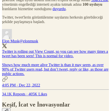
yönetimin engellediği interneti ayakta tutmak adına
100 uyduyu
İranlıların hizmetine sunduğunu
duyurdu
.
Twitter, tweet'lerin görüntülenme sayılarını herkesin görebileceği
şekilde paylaşmaya başladı.
Elon Musk
@elonmusk
Twitter is rolling out View Count, so you can see how many times a
tweet has been seen! This is normal for video.
Shows how much more alive Twitter is than it may seem, as over
90% of Twitter users read, but don’t tweet, reply or like, as those are
public actions.
4:05 PM · Dec 22, 2022
34.1K Reposts
·
405K Likes
Keşif, İcat ve İnovasyonlar