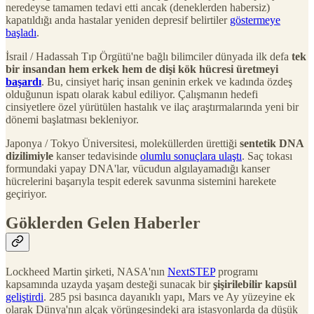
neredeyse tamamen tedavi etti ancak (deneklerden habersiz)
kapatıldığı anda hastalar yeniden depresif belirtiler
göstermeye
başladı
.
İsrail / Hadassah Tıp Örgütü'ne bağlı bilimciler dünyada ilk defa
tek
bir insandan hem erkek hem de dişi kök hücresi üretmeyi
başardı
. Bu, cinsiyet hariç insan geninin erkek ve kadında özdeş
olduğunun ispatı olarak kabul ediliyor. Çalışmanın hedefi
cinsiyetlere özel yürütülen hastalık ve ilaç araştırmalarında yeni bir
dönemi başlatması bekleniyor.
Japonya / Tokyo Üniversitesi, moleküllerden ürettiği
sentetik DNA
dizilimiyle
kanser tedavisinde
olumlu sonuçlara ulaştı
. Saç tokası
formundaki yapay DNA'lar, vücudun algılayamadığı kanser
hücrelerini başarıyla tespit ederek savunma sistemini harekete
geçiriyor.
Göklerden Gelen Haberler
Lockheed Martin şirketi, NASA'nın
NextSTEP
programı
kapsamında uzayda yaşam desteği sunacak bir
şişirilebilir kapsül
geliştirdi
. 285 psi basınca dayanıklı yapı, Mars ve Ay yüzeyine ek
olarak Dünya'nın alçak yörüngesindeki ara istasyonlarda da düşük