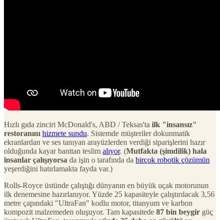
Hızlı gıda zinciri McDonald's, ABD / Teksas'ta
ilk "insansız"
restoranını
hizmete sundu
. Sistemde müşteriler dokunmatik
ekranlardan ve ses tanıyan arayüzlerden verdiği siparişlerini hazır
olduğunda kayar banttan teslim
alıyor
. (
Mutfakta (şimdilik) hala
insanlar çalışıyorsa
da işin o tarafında da
birçok robotik çözümün
yeşerdiğini hatırlamakta fayda var.)
Rolls-Royce üstünde çalıştığı dünyanın en büyük uçak motorunun
ilk denemesine hazırlanıyor. Yüzde 25 kapasiteyle çalıştırılacak 3,56
metre çapındaki "UltraFan" kodlu motor, titanyum ve karbon
kompozit malzemeden oluşuyor. Tam kapasitede
87 bin beygir
güç