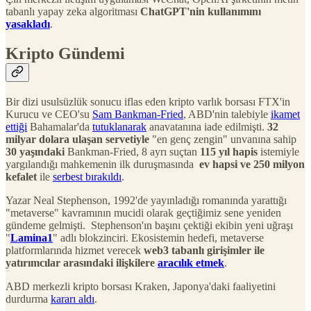
tabanlı yapay zeka algoritması
ChatGPT'nin kullanımını
yasakladı
.
Kripto Gündemi
Bir dizi usulsüzlük sonucu iflas eden kripto varlık borsası FTX'in
Kurucu ve CEO'su
Sam Bankman-Fried
, ABD'nin talebiyle
ikamet
ettiği
Bahamalar'da
tutuklanarak
anavatanına iade edilmişti.
32
milyar dolara ulaşan servetiyle
"en genç zengin" unvanına sahip
30 yaşındaki
Bankman-Fried, 8 ayrı suçtan
115 yıl hapis
istemiyle
yargılandığı mahkemenin ilk duruşmasında
ev hapsi ve 250 milyon
kefalet
ile
serbest bırakıldı
.
Yazar Neal Stephenson, 1992'de yayınladığı romanında yarattığı
"metaverse" kavramının mucidi olarak geçtiğimiz sene yeniden
gündeme gelmişti. Stephenson'ın başını çektiği ekibin yeni uğraşı
"
Lamina1
" adlı blokzinciri. Ekosistemin hedefi, metaverse
platformlarında hizmet verecek
web3 tabanlı girişimler ile
yatırımcılar arasındaki ilişkilere
aracılık etmek
.
ABD merkezli kripto borsası Kraken, Japonya'daki faaliyetini
durdurma
kararı aldı
.