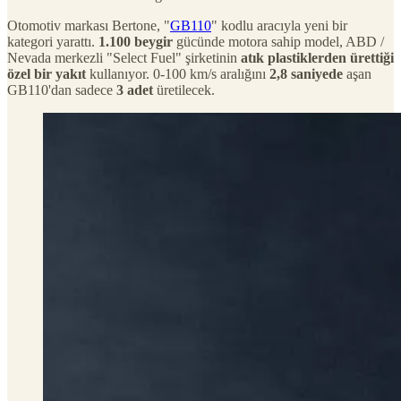
Otomotiv markası Bertone, "
GB110
" kodlu aracıyla yeni bir
kategori yarattı.
1.100 beygir
gücünde motora sahip model, ABD /
Nevada merkezli "Select Fuel" şirketinin
atık plastiklerden ürettiği
özel bir yakıt
kullanıyor. 0-100 km/s aralığını
2,8 saniyede
aşan
GB110'dan sadece
3 adet
üretilecek.