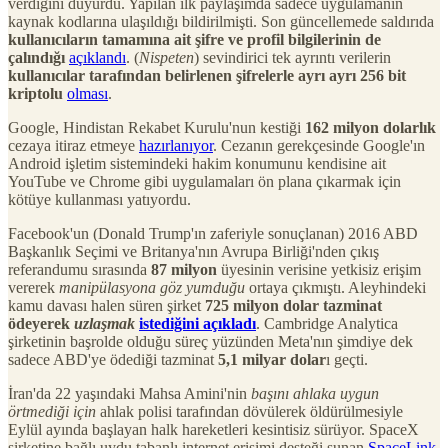
verdiğini duyurdu. Yapılan ilk paylaşımda sadece uygulamanın
kaynak kodlarına ulaşıldığı bildirilmişti. Son güncellemede saldırıda
kullanıcıların tamamına ait şifre ve profil bilgilerinin de
çalındığı
açıklandı
. (
Nispeten
) sevindirici tek ayrıntı verilerin
kullanıcılar tarafından belirlenen şifrelerle ayrı ayrı 256 bit
kriptolu
olması
.
Google, Hindistan Rekabet Kurulu'nun kestiği
162 milyon dolarlık
cezaya itiraz etmeye
hazırlanıyor
. Cezanın gerekçesinde Google'ın
Android işletim sistemindeki hakim konumunu kendisine ait
YouTube ve Chrome gibi uygulamaları ön plana çıkarmak için
kötüye kullanması yatıyordu.
Facebook'un (Donald Trump'ın zaferiyle sonuçlanan) 2016 ABD
Başkanlık Seçimi ve Britanya'nın Avrupa Birliği'nden çıkış
referandumu sırasında
87 milyon
üyesinin verisine yetkisiz erişim
vererek
manipülasyona göz yumduğu
ortaya çıkmıştı. Aleyhindeki
kamu davası halen süren şirket
725 milyon dolar tazminat
ödeyerek
uzlaşmak
istediğini açıkladı
. Cambridge Analytica
şirketinin başrolde olduğu süreç yüzünden Meta'nın şimdiye dek
sadece ABD'ye ödediği tazminat
5,1 milyar dolar
ı geçti.
İran'da 22 yaşındaki Mahsa Amini'nin
başını ahlaka uygun
örtmediği için
ahlak polisi tarafından dövülerek öldürülmesiyle
Eylül ayında başlayan halk hareketleri kesintisiz sürüyor. SpaceX
şirketine bağlı uydu tabanlı internet erişimi desteği sunan
SpaceLink
,