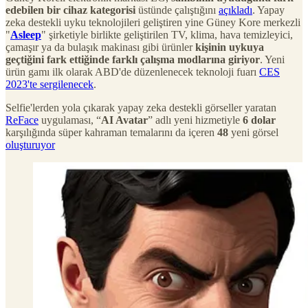
edebilen bir cihaz kategorisi
üstünde çalıştığını
açıkladı
. Yapay
zeka destekli uyku teknolojileri geliştiren yine Güney Kore merkezli
"
Asleep
" şirketiyle birlikte geliştirilen TV, klima, hava temizleyici,
çamaşır ya da bulaşık makinası gibi ürünler
kişinin uykuya
geçtiğini fark ettiğinde farklı çalışma modlarına giriyor
. Yeni
ürün gamı ilk olarak ABD'de düzenlenecek teknoloji fuarı
CES
2023'te sergilenecek
.
Selfie'lerden yola çıkarak yapay zeka destekli görseller yaratan
ReFace
uygulaması, “
AI Avatar
” adlı yeni hizmetiyle
6 dolar
karşılığında süper kahraman temalarını da içeren
48
yeni görsel
oluşturuyor