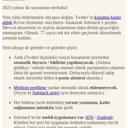
2023 yılının ilk sayısından merhaba!
Yeni yılda bültenimizin altyapısı değişti. Twitter’ın
kapatma kararı
aldığı
Revue hizmetini -
mecburen
- bırakarak Substack’e geçtim.
Mevcut abonelerin ve arşivin aktarımının daha dertsiz geçeceğini
ummuştum. Olmadı. 77 sayıyı tek tek elden geçirerek düzenlemek
zorunda kaldım.
Yeni altyapı ile gelenler ve gidenler şöyle:
Artık (Twitter dışındaki) sosyal hesaplarım üzerinden
otomatik duyuru / bildirim yapılmayacak
. (Aklıma
geldikçe / müsait oldukça manuel olarak paylaşmaya çalışırım
fakat bir garanti veremiyorum. Dolayısıyla düzenli takip
etmek isteyenler lütfen
e-posta abonesi
olsunlar.)
Medium profilime
yazılar otomatik olarak
eklenmeyecek
.
(Neyse ki
Substack arşivi
aynı deneyimi sunuyor.)
Her bültene (web üstünden)
yorum yazmanız, katkı
sağlamanız mümkün
hale geldi.
Substack’in bir
mobil uygulaması var
(
iOS
/
Android
).
Kimileri her şeyi bir uygulama üstünden kullanmayı tercih
ediyor. Onlar için pratik bir seçenek olabilir.