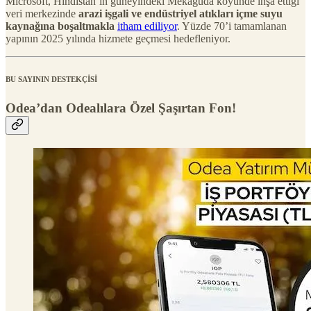
Microsoft, Hindistan’ın güneyindeki Mekaguda köyünde inşa ettiği
veri merkezinde
arazi işgali ve endüstriyel atıkları içme suyu
kaynağına boşaltmakla
itham ediliyor
. Yüzde 70’i tamamlanan
yapının 2025 yılında hizmete geçmesi hedefleniyor.
BU SAYININ DESTEKÇİSİ
Odea’dan Odealılara Özel Şaşırtan Fon!