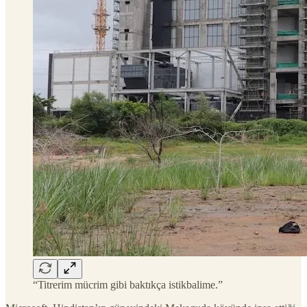
“Titrerim mücrim gibi baktıkça istikbalime.”