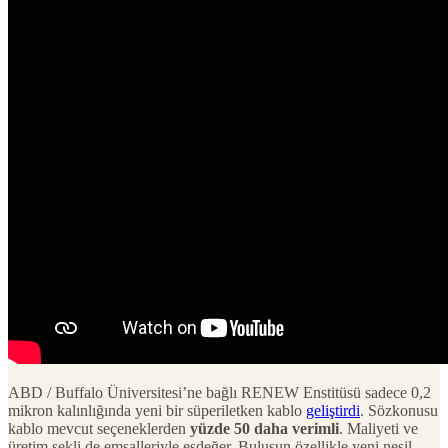
ABD / Buffalo Üniversitesi’ne bağlı RENEW Enstitüsü sadece 0,2
mikron kalınlığında yeni bir süperiletken kablo
geliştirdi
. Sözkonusu
kablo mevcut seçeneklerden
yüzde 50 daha verimli
. Maliyeti ve
üretim şekli de emsalleriyle eşdeğer. Buluşun özellikle yeni nesil