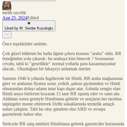
melih ozcelik
Aug 25, 2024
Edited
Liked by M. Serdar Kuzuloglu
Önce teşekkürler amirim.
Çok güzel bültenin bu hafta ilgimi çeken konusu "araba" oldu. RR
örneğinden yola çıkarak- bu arabaya kim binecek ? Sorusunun
cevabı, tabii ki "genellikle" normal yollarla para kazanmayanlar
olacak.. Okuduğum bir hikayeyi anlatmak isterim
Sanırım 1940 lı yıllarda İngilterede bir Hintli, RR araba mağazasına
girer ve arabanın fiyatını sorar. yetkili ,şahsın giyiminden ve Hintli
olmasından dolayı adamı tutar kapı dışarı atar. Aslında zengin olan
Hintli araya birilerini koyarak 15 tane RR sipariş eder ve satın alır.
Aldıktan sonra gemiyle Hindistana götürür ve araçların her tarafına
süpürgeler monte ettirirerek Delhi sokaklarında temizlik amaçlı
onları çalıştırır. Tabi bu olay gündem olur ABD ve avrupa
gazetelerde haber olur.
Neticede RR satış müdürü Hindistana gelerek gazeteciler huzurunda