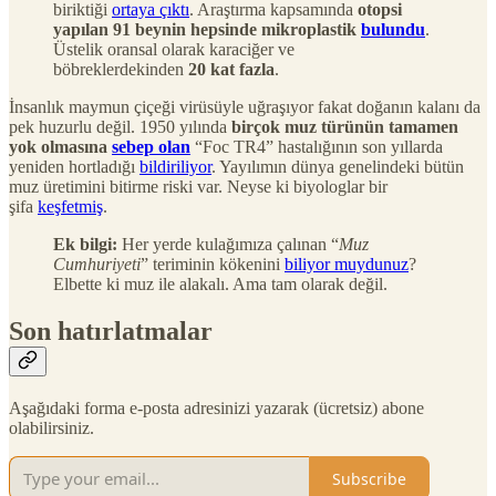
biriktiği
ortaya çıktı
. Araştırma kapsamında
otopsi
yapılan 91 beynin hepsinde mikroplastik
bulundu
.
Üstelik oransal olarak karaciğer ve
böbreklerdekinden
20 kat fazla
.
İnsanlık maymun çiçeği virüsüyle uğraşıyor fakat doğanın kalanı da
pek huzurlu değil. 1950 yılında
birçok muz türünün tamamen
yok olmasına
sebep olan
“Foc TR4” hastalığının son yıllarda
yeniden hortladığı
bildiriliyor
. Yayılımın dünya genelindeki bütün
muz üretimini bitirme riski var. Neyse ki biyologlar bir
şifa
keşfetmiş
.
Ek bilgi:
Her yerde kulağımıza çalınan “
Muz
Cumhuriyeti
” teriminin kökenini
biliyor muydunuz
?
Elbette ki muz ile alakalı. Ama tam olarak değil.
Son hatırlatmalar
Aşağıdaki forma e-posta adresinizi yazarak (ücretsiz) abone
olabilirsiniz.
Subscribe