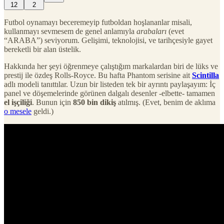
12
2
Futbol oynamayı beceremeyip futboldan hoşlananlar misali,
kullanmayı sevmesem de genel anlamıyla
arabaları
(evet
“ARABA”) seviyorum. Gelişimi, teknolojisi, ve tarihçesiyle gayet
bereketli bir alan üstelik.
Hakkında her şeyi öğrenmeye çalıştığım markalardan biri de lüks ve
prestij ile özdeş Rolls-Royce. Bu hafta Phantom serisine ait
Scintilla
adlı modeli tanıttılar. Uzun bir listeden tek bir ayrıntı paylaşayım: İç
panel ve döşemelerinde görünen dalgalı desenler -elbette- tamamen
el işçiliği
. Bunun için
850 bin dikiş
atılmış. (Evet, benim de aklıma
o mesele
geldi.)