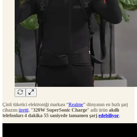
Çinli tüketici elektroniği markası “
Realme
” dünyanın en hızlı şarj
cihazını
üretti
. "
320W SuperSonic Charge
" adlı ürün
akıllı
telefonları 4 dakika 55 saniyede tamamen şarj
edebiliyor
.