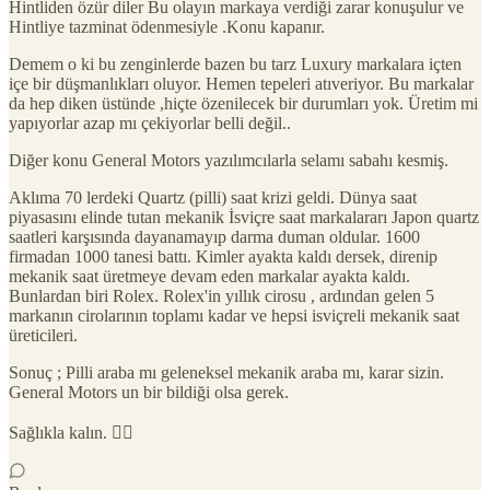
Hintliden özür diler Bu olayın markaya verdiği zarar konuşulur ve
Hintliye tazminat ödenmesiyle .Konu kapanır.
Demem o ki bu zenginlerde bazen bu tarz Luxury markalara içten
içe bir düşmanlıkları oluyor. Hemen tepeleri atıveriyor. Bu markalar
da hep diken üstünde ,hiçte özenilecek bir durumları yok. Üretim mi
yapıyorlar azap mı çekiyorlar belli değil..
Diğer konu General Motors yazılımcılarla selamı sabahı kesmiş.
Aklıma 70 lerdeki Quartz (pilli) saat krizi geldi. Dünya saat
piyasasını elinde tutan mekanik İsviçre saat markalararı Japon quartz
saatleri karşısında dayanamayıp darma duman oldular. 1600
firmadan 1000 tanesi battı. Kimler ayakta kaldı dersek, direnip
mekanik saat üretmeye devam eden markalar ayakta kaldı.
Bunlardan biri Rolex. Rolex'in yıllık cirosu , ardından gelen 5
markanın cirolarının toplamı kadar ve hepsi isviçreli mekanik saat
üreticileri.
Sonuç ; Pilli araba mı geleneksel mekanik araba mı, karar sizin.
General Motors un bir bildiği olsa gerek.
Sağlıkla kalın. 🙋‍♂️