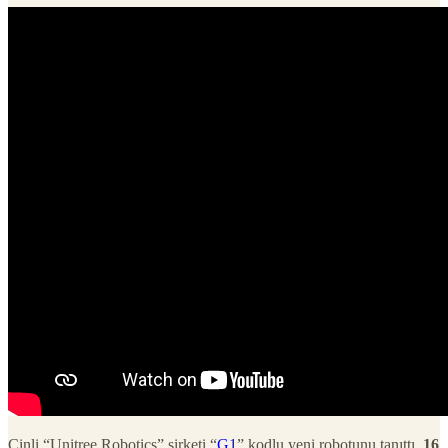
Çinli “Unitree Robotics” şirketi “
G1
” kodlu yeni robotunu tanıttı.
16