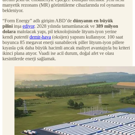
manyetik rezonans (MR) görüntüleme cihazlarında rol oynaması
bekleniyor.
“Form Energy” adlı girişim ABD’de
dünyanın en büyük
pilini
inşa
ediyor
. 2028 yılında tamamlanacak ve
389 milyon
dolara
malolacak yapı, pil teknolojisinde lityum-iyon yerine
kendi
patentli
demir-hava
(oksijen) yapısını kullanıyor. 100 saat
boyunca 85 megavat enerji sunabilecek piller lityum-iyon pillere
kıyasla çok daha büyük hacimli ancak maliyet avantajıyla bu kriteri
ikinci plana atıyor. Vaadi ise acil durum, doğal afet ve olası
kesintilerde enerji sağlamak.