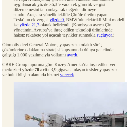
uygulanacak yüzde 36,3’e varan ek gümrük vergisi
düzenlemesini tamamlayarak değerlendirmeye
sundu. Araçlara yönelik teklifte Çin’de üretim yapan
Tesla’nın ek vergisi
yüzde 9
, BMW’nin elektrikli Mini modeli
ise
yüzde 21,3
olarak belirlendi. (Komisyon ayrıca Çin
yönetimini Avrupa’ya ihraç edilen teknoloji ürünlerinde
haksız rekabete yol açacak teşvikler sunmakla
suçluyor
.)
Otomotiv devi General Motors, yapay zeka odaklı sürüş
çözümlerine odaklanma stratejisi kapsamında dünya genelinde
çalıştığı 1.000 yazılımcıyla yollarını
ayırdı
.
CBRE Group raporuna göre Kuzey Amerika’da inşa edilen veri
merkezleri
yüzde 70 arttı
. 3,9 gigavata ulaşan tesisler yapay zeka
ve bulut bilişim alanında hizmet
verecek
.