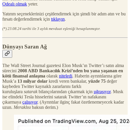
Odealı olmak
yeter.
Yatırım seçeneklerinizi çeşitlendirmek için şimdi bir adım atın ve bu
fırsatı değerlendirmek için
tıklayın
.
(*) 23.08.24 tarihi ile 3 aylık mevduat eşleniği hesaplanmıştır.
Dünyayı Saran Ağ
The Wall Street Journal gazetesi Elon Musk’ın Twitter’ı satın alma
sürecini
2008 ABD Bankacılık Krizi’nden bu yana yaşanan en
kötü finansal anlaşma
olarak
niteledi
. Haberin ayrıntılarına göre
Musk’a
13 milyar dolar
kredi veren bankalar,
yüzde 75
değer
kaybeden Twitter kaynaklı zararlarını farklı
kuruluşlara
satarak
bilançolarından çıkarmak için
uğraşıyor
. Musk
ise elindeki Tesla hisselerini satarak Twitter’ın nafakasını
çıkarmaya
çalışıyor
. (Ayrıntılar ilginç fakat özetlenemeyecek kadar
uzun.
Meraklısı
baksın derim.)