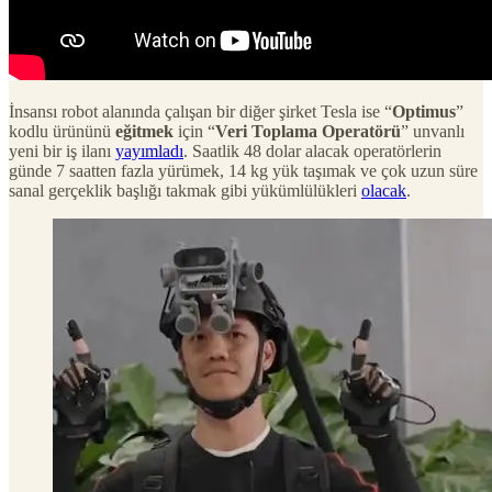
İnsansı robot alanında çalışan bir diğer şirket Tesla ise “
Optimus
”
kodlu ürününü
eğitmek
için “
Veri Toplama Operatörü
” unvanlı
yeni bir iş ilanı
yayımladı
. Saatlik 48 dolar alacak operatörlerin
günde 7 saatten fazla yürümek, 14 kg yük taşımak ve çok uzun süre
sanal gerçeklik başlığı takmak gibi yükümlülükleri
olacak
.