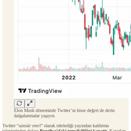
Elon Musk döneminde Twitter’ın hisse değeri de derin
dalgalanmalar yaşıyor.
Twitter “
sansür emri
” olarak nitelediği yayından kaldırma
taleplerinden dolayı
Brezilya’daki temsilciliğini kapattı
. Kararları