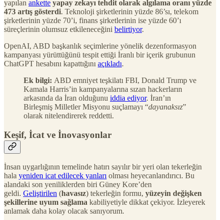
yapılan
ankette
yapay zekayı tehdit olarak algılama oranı yüzde
473 artış gösterdi
. Teknoloji şirketlerinin yüzde 86’sı, telekom
şirketlerinin yüzde 70’i, finans şirketlerinin ise yüzde 60’ı
süreçlerinin olumsuz etkileneceğini
belirtiyor
.
OpenAI, ABD başkanlık seçimlerine yönelik dezenformasyon
kampanyası yürüttüğünü tespit ettiği İranlı bir içerik grubunun
ChatGPT hesabını kapattığını
açıkladı
.
Ek bilgi:
ABD emniyet teşkilatı FBI, Donald Trump ve
Kamala Harris’in kampanyalarına sızan hackerların
arkasında da İran olduğunu
iddia ediyor
. İran’ın
Birleşmiş Milletler Misyonu suçlamayı “
dayanaksız
”
olarak nitelendirerek reddetti.
Keşif, İcat ve İnovasyonlar
İnsan uygarlığının temelinde hatırı sayılır bir yeri olan tekerleğin
hala
yeniden icat edilecek yanları
olması heyecanlandırıcı. Bu
alandaki son yeniliklerden biri Güney Kore’den
geldi.
Geliştirilen
(
havasız
) tekerleğin formu,
yüzeyin değişken
şekillerine uyum sağlama
kabiliyetiyle dikkat çekiyor. İzleyerek
anlamak daha kolay olacak sanıyorum.