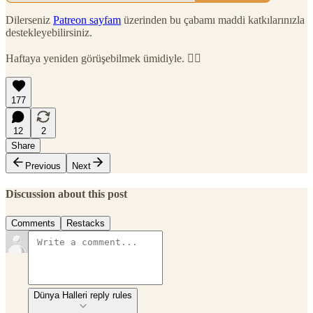
Dilerseniz
Patreon sayfam
üzerinden bu çabamı maddi katkılarınızla
destekleyebilirsiniz.
Haftaya yeniden görüşebilmek ümidiyle. 🙋‍♂️
177
12
2
Share
Previous
Next
Discussion about this post
Comments
Restacks
Dünya Halleri reply rules