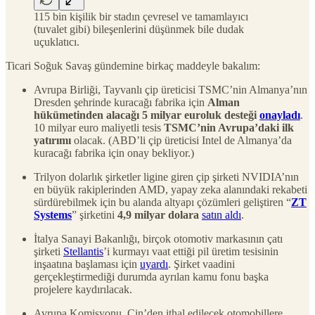
115 bin kişilik bir stadın çevresel ve tamamlayıcı
(tuvalet gibi) bileşenlerini düşünmek bile dudak
uçuklatıcı.
Ticari Soğuk Savaş gündemine birkaç maddeyle bakalım:
Avrupa Birliği, Tayvanlı çip üreticisi TSMC’nin Almanya’nın
Dresden şehrinde kuracağı fabrika için
Alman
hükümetinden alacağı 5 milyar euroluk desteği
onayladı
.
10 milyar euro maliyetli tesis
TSMC’nin Avrupa’daki ilk
yatırımı
olacak. (ABD’li çip üreticisi Intel de Almanya’da
kuracağı fabrika için onay bekliyor.)
Trilyon dolarlık şirketler ligine giren çip şirketi NVIDIA’nın
en büyük rakiplerinden AMD, yapay zeka alanındaki rekabeti
sürdürebilmek için bu alanda altyapı çözümleri geliştiren “
ZT
Systems
” şirketini
4,9 milyar dolara
satın aldı
.
İtalya Sanayi Bakanlığı, birçok otomotiv markasının çatı
şirketi
Stellantis
’i kurmayı vaat ettiği pil üretim tesisinin
inşaatına başlaması için
uyardı
. Şirket vaadini
gerçekleştirmediği durumda ayrılan kamu fonu başka
projelere kaydırılacak.
Avrupa Komisyonu, Çin’den ithal edilecek otomobillere