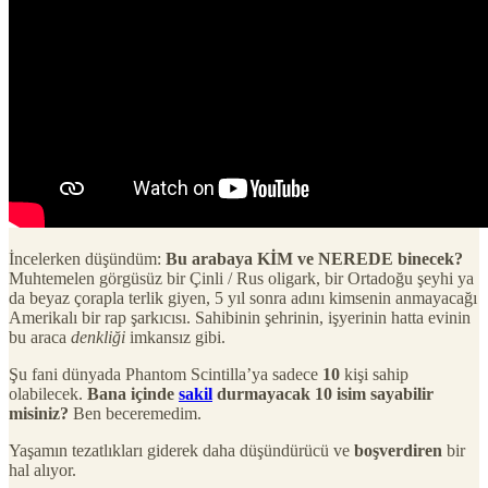
İncelerken düşündüm:
Bu arabaya KİM ve NEREDE binecek?
Muhtemelen görgüsüz bir Çinli / Rus oligark, bir Ortadoğu şeyhi ya
da beyaz çorapla terlik giyen, 5 yıl sonra adını kimsenin anmayacağı
Amerikalı bir rap şarkıcısı. Sahibinin şehrinin, işyerinin hatta evinin
bu araca
denkliği
imkansız gibi.
Şu fani dünyada Phantom Scintilla’ya sadece
10
kişi sahip
olabilecek.
Bana içinde
sakil
durmayacak 10 isim sayabilir
misiniz?
Ben beceremedim.
Yaşamın tezatlıkları giderek daha düşündürücü ve
boşverdiren
bir
hal alıyor.