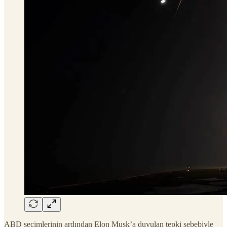
ABD seçimlerinin ardından Elon Musk’a duyulan tepki sebebiyle