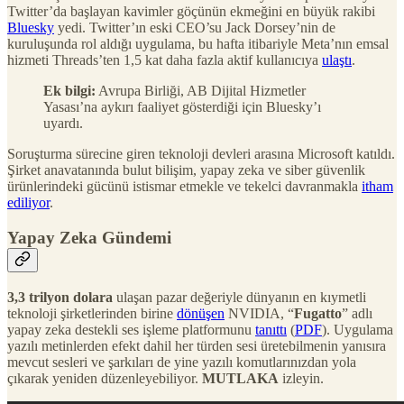
Twitter’da başlayan kavimler göçünün ekmeğini en büyük rakibi
Bluesky
yedi. Twitter’ın eski CEO’su Jack Dorsey’nin de
kuruluşunda rol aldığı uygulama, bu hafta itibariyle Meta’nın emsal
hizmeti Threads’ten 1,5 kat daha fazla aktif kullanıcıya
ulaştı
.
Ek bilgi:
Avrupa Birliği, AB Dijital Hizmetler
Yasası’na aykırı faaliyet gösterdiği için Bluesky’ı
uyardı.
Soruşturma sürecine giren teknoloji devleri arasına Microsoft katıldı.
Şirket anavatanında bulut bilişim, yapay zeka ve siber güvenlik
ürünlerindeki gücünü istismar etmekle ve tekelci davranmakla
itham
ediliyor
.
Yapay Zeka Gündemi
3,3 trilyon dolara
ulaşan pazar değeriyle dünyanın en kıymetli
teknoloji şirketlerinden birine
dönüşen
NVIDIA, “
Fugatto
” adlı
yapay zeka destekli ses işleme platformunu
tanıttı
(
PDF
). Uygulama
yazılı metinlerden efekt dahil her türden sesi üretebilmenin yanısıra
mevcut sesleri ve şarkıları de yine yazılı komutlarınızdan yola
çıkarak yeniden düzenleyebiliyor.
MUTLAKA
izleyin.