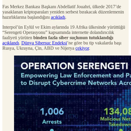
Fas Merkez Bankası Başkanı Abdellatif Jouahri, ülkede 2017’de
yasaklanan kriptoparaları yeniden serbest bırakacak düzenlemenin
hazırlıklarına başlandığını
açıkladı
.
Interpol’ün Eylül ve Ekim aylarında 19 Afrika ülkesinde yürüttüğü
“Serengeti Operasyonu” kapsamında internette dolandırıcılık
faaliyeti yürüten
binden fazla siber suçlunun tutuklandığı
açıklandı
.
Dünya Sibersuç Endeksi
’ne göre bu tip vakalarda başı
Rusya, Ukrayna, Çin, ABD ve Nijerya
çekiyor
.