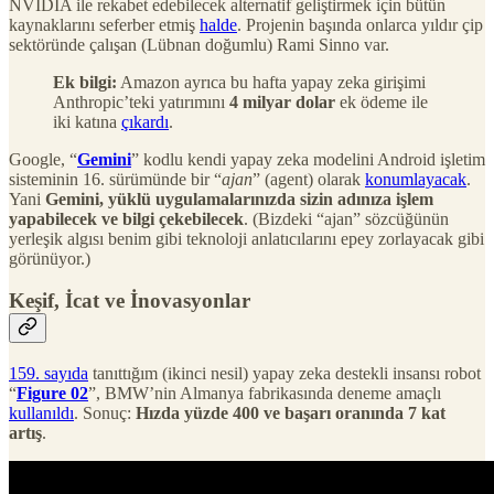
NVIDIA ile rekabet edebilecek alternatif geliştirmek için bütün
kaynaklarını seferber etmiş
halde
. Projenin başında onlarca yıldır çip
sektöründe çalışan (Lübnan doğumlu) Rami Sinno var.
Ek bilgi:
Amazon ayrıca bu hafta yapay zeka girişimi
Anthropic’teki yatırımını
4 milyar dolar
ek ödeme ile
iki katına
çıkardı
.
Google, “
Gemini
” kodlu kendi yapay zeka modelini Android işletim
sisteminin 16. sürümünde bir “
ajan
” (agent) olarak
konumlayacak
.
Yani
Gemini, yüklü uygulamalarınızda sizin adınıza işlem
yapabilecek ve bilgi çekebilecek
. (Bizdeki “ajan” sözcüğünün
yerleşik algısı benim gibi teknoloji anlatıcılarını epey zorlayacak gibi
görünüyor.)
Keşif, İcat ve İnovasyonlar
159. sayıda
tanıttığım (ikinci nesil) yapay zeka destekli insansı robot
“
Figure 02
”, BMW’nin Almanya fabrikasında deneme amaçlı
kullanıldı
. Sonuç:
Hızda yüzde 400 ve başarı oranında 7 kat
artış
.