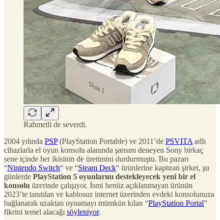
Rahmetli de severdi.
2004 yılında
PSP
(PlayStation Portable) ve 2011’de
PSVITA
adlı
cihazlarla el oyun konsolu alanında şansını deneyen Sony birkaç
sene içinde her ikisinin de üretimini durdurmuştu. Bu pazarı
“
Nintendo Switch
“ ve “
Steam Deck
“ ürünlerine kaptıran şirket, şu
günlerde
PlayStation 5 oyunlarını destekleyecek yeni bir el
konsolu
üzerinde çalışıyor. İsmi henüz açıklanmayan ürünün
2023’te tanıtılan ve kablosuz internet üzerinden evdeki konsolunuza
bağlanarak uzaktan oynamayı mümkün kılan “
PlayStation Portal
”
fikrini temel alacağı
söyleniyor
.