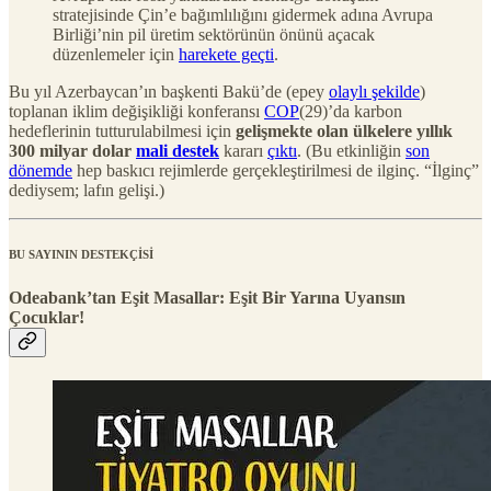
stratejisinde Çin’e bağımlılığını gidermek adına Avrupa
Birliği’nin pil üretim sektörünün önünü açacak
düzenlemeler için
harekete geçti
.
Bu yıl Azerbaycan’ın başkenti Bakü’de (epey
olaylı şekilde
)
toplanan iklim değişikliği konferansı
COP
(29)’da karbon
hedeflerinin tutturulabilmesi için
gelişmekte olan ülkelere yıllık
300 milyar dolar
mali destek
kararı
çıktı
. (Bu etkinliğin
son
dönemde
hep baskıcı rejimlerde gerçekleştirilmesi de ilginç. “İlginç”
dediysem; lafın gelişi.)
BU SAYININ DESTEKÇİSİ
Odeabank’tan Eşit Masallar: Eşit Bir Yarına Uyansın
Çocuklar!