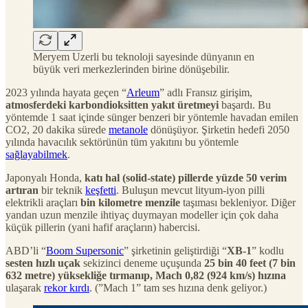
Meryem Uzerli bu teknoloji sayesinde dünyanın en
büyük veri merkezlerinden birine dönüşebilir.
2023 yılında hayata geçen “
Arleum
” adlı Fransız girişim,
atmosferdeki karbondioksitten yakıt üretmeyi
başardı. Bu
yöntemde 1 saat içinde sünger benzeri bir yöntemle havadan emilen
CO2, 20 dakika sürede
metanole
dönüşüyor. Şirketin hedefi 2050
yılında havacılık sektörünün tüm yakıtını bu yöntemle
sağlayabilmek
.
Japonyalı Honda,
katı hal (solid-state) pillerde yüzde 50 verim
artıran
bir teknik
keşfetti
. Buluşun mevcut lityum-iyon pilli
elektrikli araçları
bin kilometre menzile
taşıması bekleniyor. Diğer
yandan uzun menzile ihtiyaç duymayan modeller için çok daha
küçük pillerin (yani hafif araçların) habercisi.
ABD’li “
Boom Supersonic
” şirketinin geliştirdiği “
XB-1
” kodlu
sesten hızlı uçak
sekizinci deneme uçuşunda
25 bin 40 feet (7 bin
632 metre) yüksekliğe tırmanıp, Mach 0,82 (924 km/s) hızına
ulaşarak
rekor kırdı
. (”Mach 1” tam ses hızına denk geliyor.)