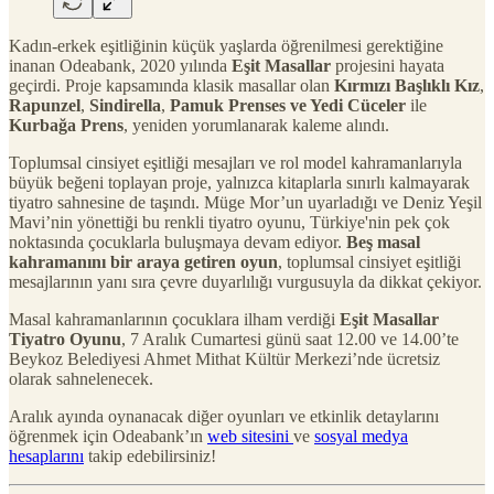
Kadın-erkek eşitliğinin küçük yaşlarda öğrenilmesi gerektiğine
inanan Odeabank, 2020 yılında
Eşit Masallar
projesini hayata
geçirdi. Proje kapsamında klasik masallar olan
Kırmızı Başlıklı Kız
,
Rapunzel
,
Sindirella
,
Pamuk Prenses ve Yedi Cüceler
ile
Kurbağa Prens
, yeniden yorumlanarak kaleme alındı.
Toplumsal cinsiyet eşitliği mesajları ve rol model kahramanlarıyla
büyük beğeni toplayan proje, yalnızca kitaplarla sınırlı kalmayarak
tiyatro sahnesine de taşındı. Müge Mor’un uyarladığı ve Deniz Yeşil
Mavi’nin yönettiği bu renkli tiyatro oyunu, Türkiye'nin pek çok
noktasında çocuklarla buluşmaya devam ediyor.
Beş masal
kahramanını bir araya getiren oyun
, toplumsal cinsiyet eşitliği
mesajlarının yanı sıra çevre duyarlılığı vurgusuyla da dikkat çekiyor.
Masal kahramanlarının çocuklara ilham verdiği
Eşit Masallar
Tiyatro Oyunu
, 7 Aralık Cumartesi günü saat 12.00 ve 14.00’te
Beykoz Belediyesi Ahmet Mithat Kültür Merkezi’nde ücretsiz
olarak sahnelenecek.
Aralık ayında oynanacak diğer oyunları ve etkinlik detaylarını
öğrenmek için Odeabank’ın
web sitesini
ve
sosyal medya
hesaplarını
takip edebilirsiniz!