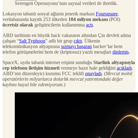
Serengeti Operasyonu’nun sayısal verileri de ibretlik.
Lokasyon tabanlı sosyal ağların jenerik markası
Foursquare
,
veritabanında kayıtlı 253 ülkeden
104 milyon mekanı
(POI)
ücretsiz olarak
geliştiricilerin kullanımına
açtı
.
ABD tarihinin en büyük hack vakasının altından Çin devleti adına
çalışan “
Salt Typhoon
” adlı bir grup
çıktı
. Ülkenin
telekomünikasyon altyapısına
sızmayı başaran
hacker’lar hem
telefon görüşmelerini hem de (kriptosuz) yazılı mesajları
dinlemiş
.
SpaceX, uydu tabanlı internet erişimi sunduğu
Starlink altyapısıyla
cep telefonu iletişim hizmeti
vermeye hazır hale geldiğini
açıkladı
.
ABD’nin düzenleyici kurumu FCC teklifi
onayladı
. (
Mevcut mobil
operatörlerin milyarlarca dolarlık mevcut yatırımındaki değer
kaybını hayal bile edemiyorum.
)