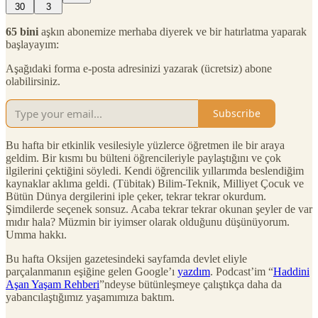
30
3
65 bini
aşkın abonemize merhaba diyerek ve bir hatırlatma yaparak
başlayayım:
Aşağıdaki forma e-posta adresinizi yazarak (ücretsiz) abone
olabilirsiniz.
Subscribe
Bu hafta bir etkinlik vesilesiyle yüzlerce öğretmen ile bir araya
geldim. Bir kısmı bu bülteni öğrencileriyle paylaştığını ve çok
ilgilerini çektiğini söyledi. Kendi öğrencilik yıllarımda beslendiğim
kaynaklar aklıma geldi. (Tübitak) Bilim-Teknik, Milliyet Çocuk ve
Bütün Dünya dergilerini iple çeker, tekrar tekrar okurdum.
Şimdilerde seçenek sonsuz. Acaba tekrar tekrar okunan şeyler de var
mıdır hala? Müzmin bir iyimser olarak olduğunu düşünüyorum.
Umma hakkı.
Bu hafta Oksijen gazetesindeki sayfamda devlet eliyle
parçalanmanın eşiğine gelen Google’ı
yazdım
. Podcast’im “
Haddini
Aşan Yaşam Rehberi
”ndeyse bütünleşmeye çalıştıkça daha da
yabancılaştığımız yaşamımıza baktım.