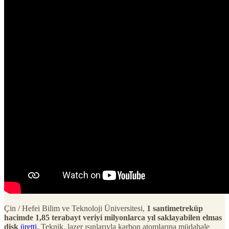
Çin / Hefei Bilim ve Teknoloji Üniversitesi,
1 santimetreküp
hacimde 1,85 terabayt veriyi milyonlarca yıl saklayabilen elmas
disk
üretti
. Teknik, lazer ışınlarıyla karbon atomlarına müdahale