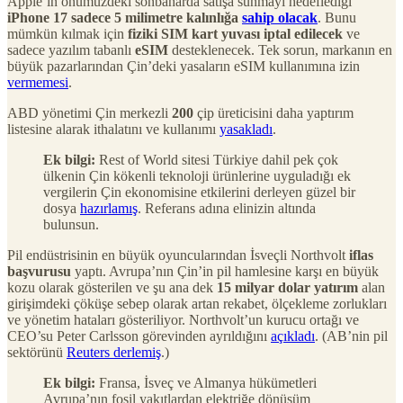
Apple’ın önümüzdeki sonbaharda satışa sunmayı hedeflediği
iPhone 17 sadece 5 milimetre kalınlığa
sahip olacak
. Bunu
mümkün kılmak için
fiziki SIM kart yuvası iptal edilecek
ve
sadece yazılım tabanlı
eSIM
desteklenecek. Tek sorun, markanın en
büyük pazarlarından Çin’deki yasaların eSIM kullanımına izin
vermemesi
.
ABD yönetimi Çin merkezli
200
çip üreticisini daha yaptırım
listesine alarak ithalatını ve kullanımı
yasakladı
.
Ek bilgi:
Rest of World sitesi Türkiye dahil pek çok
ülkenin Çin kökenli teknoloji ürünlerine uyguladığı ek
vergilerin Çin ekonomisine etkilerini derleyen güzel bir
dosya
hazırlamış
. Referans adına elinizin altında
bulunsun.
Pil endüstrisinin en büyük oyuncularından İsveçli Northvolt
iflas
başvurusu
yaptı. Avrupa’nın Çin’in pil hamlesine karşı en büyük
kozu olarak gösterilen ve şu ana dek
15 milyar dolar yatırım
alan
girişimdeki çöküşe sebep olarak artan rekabet, ölçekleme zorlukları
ve yönetim hataları gösteriliyor. Northvolt’un kurucu ortağı ve
CEO’su Peter Carlsson görevinden ayrıldığını
açıkladı
. (AB’nin pil
sektörünü
Reuters derlemiş
.)
Ek bilgi:
Fransa, İsveç ve Almanya hükümetleri
Avrupa’nın fosil yakıtlardan elektriğe dönüşüm